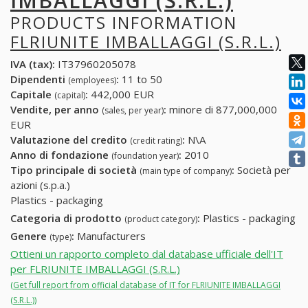
IMBALLAGGI (S.R.L.)
PRODUCTS INFORMATION
FLRIUNITE IMBALLAGGI (S.R.L.)
IVA (tax):
IT37960205078
Dipendenti
:
11 to 50
(employees)
Capitale
:
442,000 EUR
(capital)
Vendite, per anno
:
minore di 877,000,000
(sales, per year)
EUR
Valutazione del credito
:
N\A
(credit rating)
Anno di fondazione
:
2010
(foundation year)
Tipo principale di società
:
Società per
(main type of company)
azioni (s.p.a.)
Plastics - packaging
Categoria di prodotto
:
Plastics - packaging
(product category)
Genere
:
Manufacturers
(type)
Ottieni un rapporto completo dal database ufficiale dell'IT
per FLRIUNITE IMBALLAGGI (S.R.L.)
(Get full report from official database of IT for FLRIUNITE IMBALLAGGI
(S.R.L.))