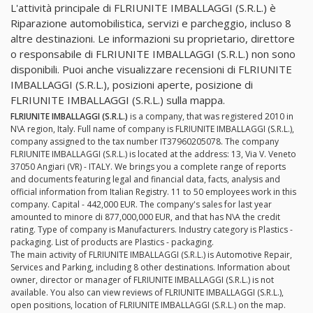
L'attività principale di FLRIUNITE IMBALLAGGI (S.R.L.) è
Riparazione automobilistica, servizi e parcheggio, incluso 8
altre destinazioni. Le informazioni su proprietario, direttore
o responsabile di FLRIUNITE IMBALLAGGI (S.R.L.) non sono
disponibili. Puoi anche visualizzare recensioni di FLRIUNITE
IMBALLAGGI (S.R.L.), posizioni aperte, posizione di
FLRIUNITE IMBALLAGGI (S.R.L.) sulla mappa.
FLRIUNITE IMBALLAGGI (S.R.L.)
is a company, that was registered 2010 in
N\A region, Italy. Full name of company is FLRIUNITE IMBALLAGGI (S.R.L.),
company assigned to the tax number IT37960205078. The company
FLRIUNITE IMBALLAGGI (S.R.L.) is located at the address: 13, Via V. Veneto
37050 Angiari (VR) - ITALY. We brings you a complete range of reports
and documents featuring legal and financial data, facts, analysis and
official information from Italian Registry. 11 to 50 employees work in this
company. Capital - 442,000 EUR. The company's sales for last year
amounted to minore di 877,000,000 EUR, and that has N\A the credit
rating. Type of company is Manufacturers. Industry category is Plastics -
packaging. List of products are Plastics - packaging.
The main activity of FLRIUNITE IMBALLAGGI (S.R.L.) is Automotive Repair,
Services and Parking, including 8 other destinations. Information about
owner, director or manager of FLRIUNITE IMBALLAGGI (S.R.L.) is not
available. You also can view reviews of FLRIUNITE IMBALLAGGI (S.R.L.),
open positions, location of FLRIUNITE IMBALLAGGI (S.R.L.) on the map.