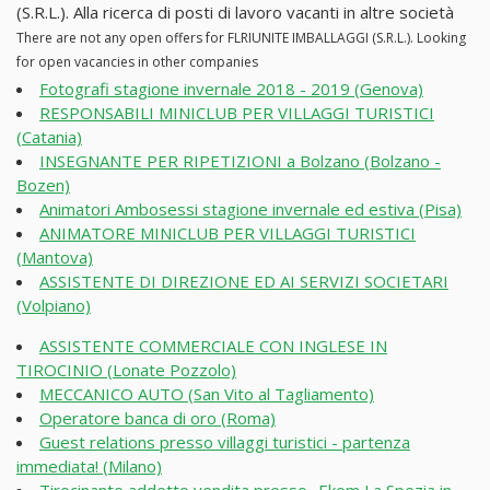
(S.R.L.). Alla ricerca di posti di lavoro vacanti in altre società
There are not any open offers for FLRIUNITE IMBALLAGGI (S.R.L.). Looking
for open vacancies in other companies
Fotografi stagione invernale 2018 - 2019 (Genova)
RESPONSABILI MINICLUB PER VILLAGGI TURISTICI
(Catania)
INSEGNANTE PER RIPETIZIONI a Bolzano (Bolzano -
Bozen)
Animatori Ambosessi stagione invernale ed estiva (Pisa)
ANIMATORE MINICLUB PER VILLAGGI TURISTICI
(Mantova)
ASSISTENTE DI DIREZIONE ED AI SERVIZI SOCIETARI
(Volpiano)
ASSISTENTE COMMERCIALE CON INGLESE IN
TIROCINIO (Lonate Pozzolo)
MECCANICO AUTO (San Vito al Tagliamento)
Operatore banca di oro (Roma)
Guest relations presso villaggi turistici - partenza
immediata! (Milano)
Tirocinante addetto vendita presso- Ekom La Spezia in