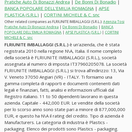
Pratiche Auto Di Bonazzi Andrea
|
De Bonni Di Bonadio
|
BANCA POPOLARE DELL'EMILIA ROMAGNA
|
APSE
PLASTICA (S.R.L.)
|
CORTINI MICHELE & C. snc
Other related companies as FLRIUNITE IMBALLAGGI (S.R.L.):
Agenzia Tosi
Pratiche Auto Di Bonazzi Andrea
|
De Bonni Di Bonadio
|
BANCA
POPOLARE DELL'EMILIA ROMAGNA
|
APSE PLASTICA (S.R.L.)
|
CORTINI
MICHELE & C. snc
FLRIUNITE IMBALLAGGI (S.R.L.)
è un'azienda, che è stata
registrata 2010 nella regione N\A, Italia. Il nome completo
della società è FLRIUNITE IMBALLAGGI (S.R.L.), società
assegnata al numero di imposta IT37960205078. La società
FLRIUNITE IMBALLAGGI (S.R.L.) si trova all'indirizzo: 13, Via
V. Veneto 37050 Angiari (VR) - ITALY. Ti forniamo una
gamma completa di rapporti e documenti contenenti dati
legali e finanziari, fatti, analisi e informazioni ufficiali dal
Registro italiano. 11 to 50 dipendenti lavorano in questa
azienda. Capitale - 442,000 EUR. Le vendite della società
per lo scorso anno sono state pari a minore di 877,000,000
EUR, e questo ha N\A il rating del credito. Tipo di azienda è
Manufacturers. La categoria di industria è Plastics -
packaging. Elenco dei prodotti sono Plastics - packaging.