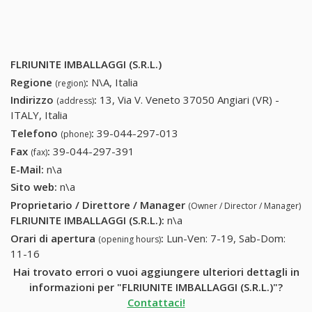
FLRIUNITE IMBALLAGGI (S.R.L.)
Regione
:
N\A, Italia
(region)
Indirizzo
:
13, Via V. Veneto 37050 Angiari (VR) -
(address)
ITALY, Italia
Telefono
:
39-044-297-013
39-044-297-013
(phone)
Fax
:
39-044-297-391
39-044-297-391
(fax)
E-Mail:
n\a
Sito web:
n\a
Proprietario / Direttore / Manager
(Owner / Director / Manager)
FLRIUNITE IMBALLAGGI (S.R.L.)
:
n\a
Orari di apertura
:
Lun-Ven: 7-19, Sab-Dom:
(opening hours)
11-16
Hai trovato errori o vuoi aggiungere ulteriori dettagli in
informazioni per "FLRIUNITE IMBALLAGGI (S.R.L.)"?
Contattaci!