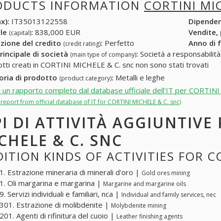
ODUCTS INFORMATION
CORTINI MI
x):
IT35013122558
Dipende
ale
:
838,000 EUR
Vendite,
(capital)
zione del credito
:
Perfetto
Anno di 
(credit rating)
rincipale di società
:
Società a responsabilità li
(main type of company)
otti creati in CORTINI MICHELE & C. snc non sono stati trovati
oria di prodotto
:
Metalli e leghe
(product category)
i un rapporto completo dal database ufficiale dell'IT per CORTIN
l report from official database of IT for CORTINI MICHELE & C. snc)
PI DI ATTIVITÀ AGGIUNTIVE
CHELE & C. SNC
ITION KINDS OF ACTIVITIES FOR C
. Estrazione mineraria di minerali d'oro |
Gold ores mining
. Oli margarina e margarina |
Margarine and margarine oils
 Servizi individuali e familiari, nca |
Individual and family services, nec
01. Estrazione di molibdenite |
Molybdenite mining
01. Agenti di rifinitura del cuoio |
Leather finishing agents