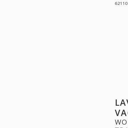
621102
LA
VA
WO