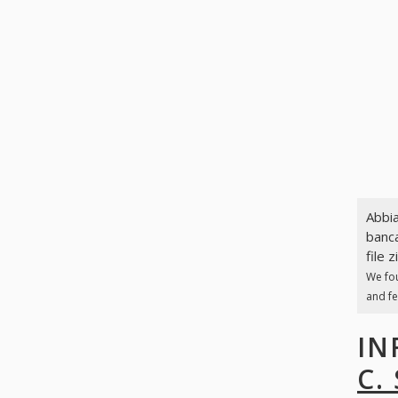
Abbia
banca
file z
We fo
and fe
IN
C.