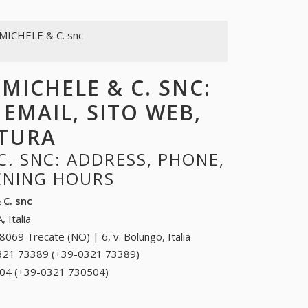
MICHELE & C. snc
MICHELE & C. SNC:
 EMAIL, SITO WEB,
RTURA
C. SNC: ADDRESS, PHONE,
PENING HOURS
 C. snc
, Italia
8069 Trecate (NO) | 6, v. Bolungo, Italia
321 73389 (+39-0321 73389)
0321 73389 (+39-
0321 73389)
04 (+39-0321 730504)
0321 730504 (+39-0321
730504)