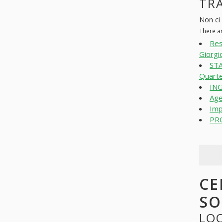
TRA
Non ci
There a
Res
Giorgi
STA
Quarte
ING
Age
Imp
PR
CE
SO
LOO