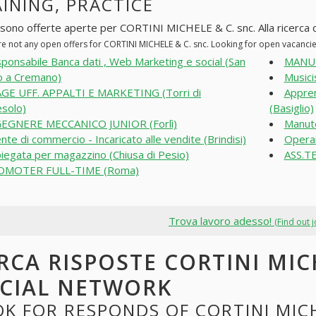
INING, PRACTICE
 sono offerte aperte per CORTINI MICHELE & C. snc. Alla ricerca di 
re not any open offers for CORTINI MICHELE & C. snc. Looking for open vacanci
ponsabile Banca dati , Web Marketing e social (San
MANUT
o a Cremano)
Musici
GE UFF. APPALTI E MARKETING (Torri di
Appren
solo)
(Basiglio)
EGNERE MECCANICO JUNIOR (Forlì)
Manute
nte di commercio - Incaricato alle vendite (Brindisi)
Operai
iegata per magazzino (Chiusa di Pesio)
ASS.T
OMOTER FULL-TIME (Roma)
Trova lavoro adesso!
(Find out 
RCA RISPOSTE CORTINI MICH
CIAL NETWORK
K FOR RESPONDS OF CORTINI MICH