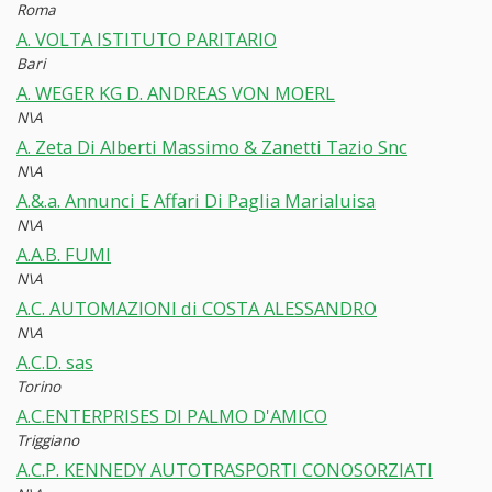
Roma
A. VOLTA ISTITUTO PARITARIO
Bari
A. WEGER KG D. ANDREAS VON MOERL
N\A
A. Zeta Di Alberti Massimo & Zanetti Tazio Snc
N\A
A.&.a. Annunci E Affari Di Paglia Marialuisa
N\A
A.A.B. FUMI
N\A
A.C. AUTOMAZIONI di COSTA ALESSANDRO
N\A
A.C.D. sas
Torino
A.C.ENTERPRISES DI PALMO D'AMICO
Triggiano
A.C.P. KENNEDY AUTOTRASPORTI CONOSORZIATI