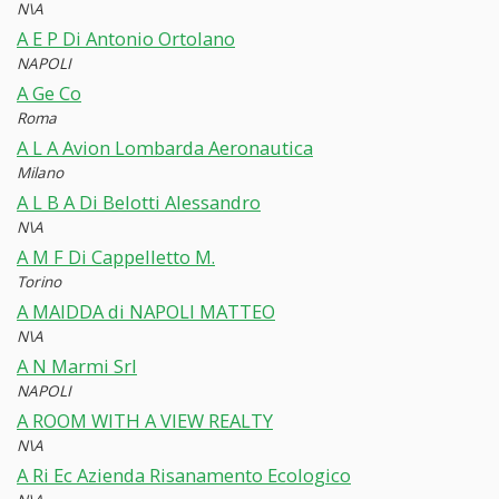
N\A
A E P Di Antonio Ortolano
NAPOLI
A Ge Co
Roma
A L A Avion Lombarda Aeronautica
Milano
A L B A Di Belotti Alessandro
N\A
A M F Di Cappelletto M.
Torino
A MAIDDA di NAPOLI MATTEO
N\A
A N Marmi Srl
NAPOLI
A ROOM WITH A VIEW REALTY
N\A
A Ri Ec Azienda Risanamento Ecologico