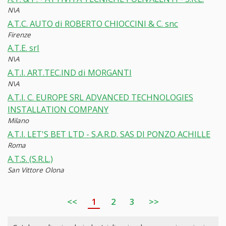
N\A
A.T.C. AUTO di ROBERTO CHIOCCINI & C. snc
Firenze
A.T.E. srl
N\A
A.T.I. ART.TEC.IND di MORGANTI
N\A
A.T.I. C. EUROPE SRL ADVANCED TECHNOLOGIES
INSTALLATION COMPANY
Milano
A.T.I. LET'S BET LTD - S.A.R.D. SAS DI PONZO ACHILLE
Roma
A.T.S. (S.R.L.)
San Vittore Olona
<<
1
2
3
>>