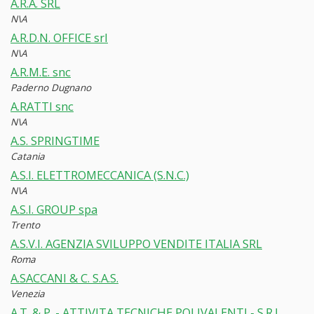
A.R.A. SRL
N\A
A.R.D.N. OFFICE srl
N\A
A.R.M.E. snc
Paderno Dugnano
A.RATTI snc
N\A
A.S. SPRINGTIME
Catania
A.S.I. ELETTROMECCANICA (S.N.C.)
N\A
A.S.I. GROUP spa
Trento
A.S.V.I. AGENZIA SVILUPPO VENDITE ITALIA SRL
Roma
A.SACCANI & C. S.A.S.
Venezia
A.T. & P. - ATTIVITA TECNICHE POLIVALENTI - S.R.L.