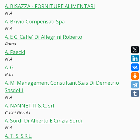
A. BISAZZA - FORNITURE ALIMENTARI
N\A
A. Brivio Compensati Spa
N\A
A. E G. Caffe' Di Allegrini Roberto
Roma
A. Faeckl
N\A
A. G.
Bari
A. M. Management Consultant S.a.s Di Demetrio
Sasdelli
N\A
A. NANNETTI & C. srl
Casei Gerola
A. Sordi Di Alberto E Cinzia Sordi
N\A
A. T. S. S.R.L.