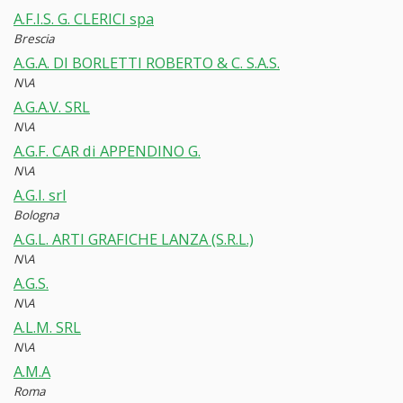
A.F.I.S. G. CLERICI spa
Brescia
A.G.A. DI BORLETTI ROBERTO & C. S.A.S.
N\A
A.G.A.V. SRL
N\A
A.G.F. CAR di APPENDINO G.
N\A
A.G.I. srl
Bologna
A.G.L. ARTI GRAFICHE LANZA (S.R.L.)
N\A
A.G.S.
N\A
A.L.M. SRL
N\A
A.M.A
Roma