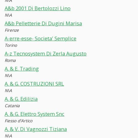
N\A
A&b 2001 Di Bertolozzi Lino
N\A
A&b Pelletterie Di Dugini Marisa
Firenze
A-erre-esse- Societa' Semplice
Torino
A-z Tecnosystem Di Zerla Augusto
Roma
A. & E. Trading
N\A
A. & G. COSTRUZIONI SRL
N\A
A. & G. Edilizia
Catania
A. & G. Elettro System Snc
Fiesso d'Artico
A. & V. Di Vagnozzi Tiziana
N\A