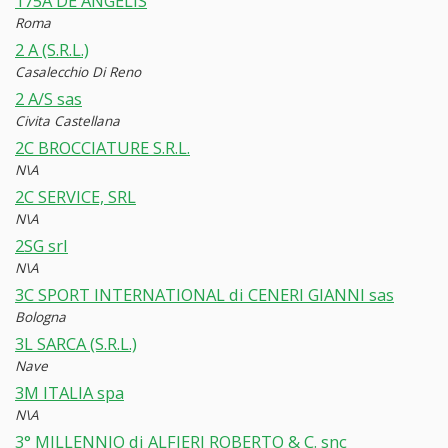
175A DE ANGELIS
Roma
2 A (S.R.L.)
Casalecchio Di Reno
2 A/S sas
Civita Castellana
2C BROCCIATURE S.R.L.
N\A
2C SERVICE, SRL
N\A
2SG srl
N\A
3C SPORT INTERNATIONAL di CENERI GIANNI sas
Bologna
3L SARCA (S.R.L.)
Nave
3M ITALIA spa
N\A
3° MILLENNIO di ALFIERI ROBERTO & C. snc