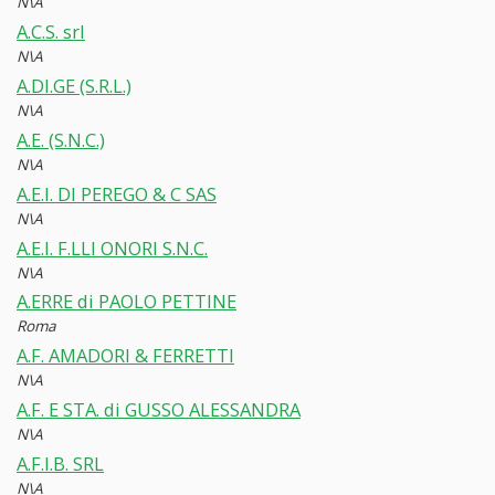
N\A
A.C.S. srl
N\A
A.DI.GE (S.R.L.)
N\A
A.E. (S.N.C.)
N\A
A.E.I. DI PEREGO & C SAS
N\A
A.E.I. F.LLI ONORI S.N.C.
N\A
A.ERRE di PAOLO PETTINE
Roma
A.F. AMADORI & FERRETTI
N\A
A.F. E STA. di GUSSO ALESSANDRA
N\A
A.F.I.B. SRL
N\A