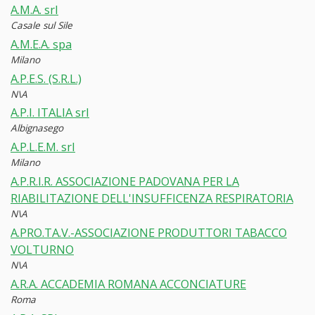
A.M.A. srl
Casale sul Sile
A.M.E.A. spa
Milano
A.P.E.S. (S.R.L.)
N\A
A.P.I. ITALIA srl
Albignasego
A.P.L.E.M. srl
Milano
A.P.R.I.R. ASSOCIAZIONE PADOVANA PER LA
RIABILITAZIONE DELL'INSUFFICENZA RESPIRATORIA
N\A
A.PRO.TA.V.-ASSOCIAZIONE PRODUTTORI TABACCO
VOLTURNO
N\A
A.R.A. ACCADEMIA ROMANA ACCONCIATURE
Roma