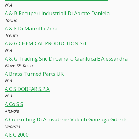
N\A
A & B Recuperi Industriali Di Abrate Daniela
Torino
A & E Di Maurillo Zeni
Trento
A & G CHEMICAL PRODUCTION Srl
N\A
A & G Trading Snc Di Carraro Gianluca E Alessandra
Piove Di Sacco
A Brass Turned Parts UK
N\A
A C S DOBFAR S.P.A.
N\A
A Co S S
Altivole
A Consulting Di Arrivabene Valenti Gonzaga Giberto
Venezia
A E C 2000