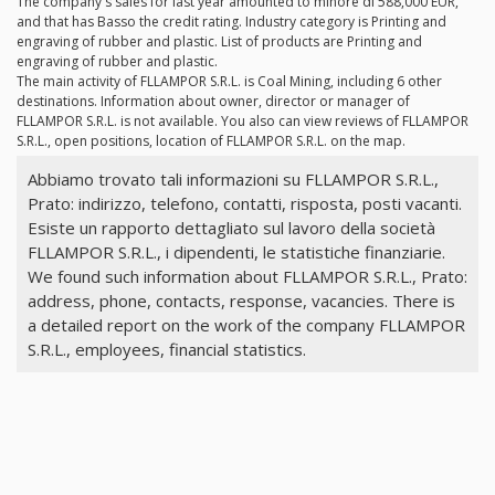
The company's sales for last year amounted to minore di 588,000 EUR,
and that has Basso the credit rating. Industry category is Printing and
engraving of rubber and plastic. List of products are Printing and
engraving of rubber and plastic.
The main activity of FLLAMPOR S.R.L. is Coal Mining, including 6 other
destinations. Information about owner, director or manager of
FLLAMPOR S.R.L. is not available. You also can view reviews of FLLAMPOR
S.R.L., open positions, location of FLLAMPOR S.R.L. on the map.
Abbiamo trovato tali informazioni su FLLAMPOR S.R.L.,
Prato: indirizzo, telefono, contatti, risposta, posti vacanti.
Esiste un rapporto dettagliato sul lavoro della società
FLLAMPOR S.R.L., i dipendenti, le statistiche finanziarie.
We found such information about FLLAMPOR S.R.L., Prato:
address, phone, contacts, response, vacancies. There is
a detailed report on the work of the company FLLAMPOR
S.R.L., employees, financial statistics.