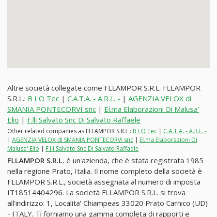
Altre società collegate come FLLAMPOR S.R.L. FLLAMPOR
S.R.L.:
B I O Tec
|
C.A.T.A. - A.R.L. -
|
AGENZIA VELOX di
SMANIA PONTECORVI snc
|
El.ma Elaborazioni Di Malusa'
Elio
|
F.lli Salvato Snc Di Salvato Raffaele
Other related companies as FLLAMPOR S.R.L.:
B I O Tec
|
C.A.T.A. - A.R.L. -
|
AGENZIA VELOX di SMANIA PONTECORVI snc
|
El.ma Elaborazioni Di
Malusa' Elio
|
F.lli Salvato Snc Di Salvato Raffaele
FLLAMPOR S.R.L.
è un'azienda, che è stata registrata 1985
nella regione Prato, Italia. Il nome completo della società è
FLLAMPOR S.R.L., società assegnata al numero di imposta
IT18514404296. La società FLLAMPOR S.R.L. si trova
all'indirizzo: 1, Localita' Chiampeas 33020 Prato Carnico (UD)
- ITALY. Ti forniamo una gamma completa di rapporti e