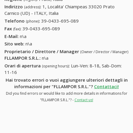
Indirizzo
:
1, Localita' Chiampeas 33020 Prato
(address)
Carnico (UD) - ITALY, Italia
Telefono
:
39-0433-695-089
39-0433-695-089
(phone)
Fax
:
39-0433-695-089
39-0433-695-089
(fax)
E-Mail:
n\a
Sito web:
n\a
Proprietario / Direttore / Manager
(Owner / Director / Manager)
FLLAMPOR S.R.L.
:
n\a
Orari di apertura
:
Lun-Ven: 8-18, Sab-Dom:
(opening hours)
11-16
Hai trovato errori o vuoi aggiungere ulteriori dettagli in
informazioni per "FLLAMPOR S.R.L."?
Contattaci!
Did you find errors or would like to add more details in informations for
"FLLAMPOR S.R.L."? -
Contact us!