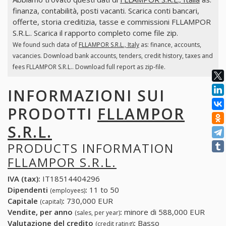
finanza, contabilità, posti vacanti. Scarica conti bancari,
offerte, storia creditizia, tasse e commissioni FLLAMPOR
S.R.L.. Scarica il rapporto completo come file zip.
We found such data of
FLLAMPOR S.R.L., Italy
as: finance, accounts,
vacancies. Download bank accounts, tenders, credit history, taxes and
fees FLLAMPOR S.R.L.. Download full report as zip-file.
INFORMAZIONI SUI
PRODOTTI
FLLAMPOR
S.R.L.
PRODUCTS INFORMATION
FLLAMPOR S.R.L.
IVA (tax):
IT18514404296
Dipendenti
:
11 to 50
(employees)
Capitale
:
730,000 EUR
(capital)
Vendite, per anno
:
minore di 588,000 EUR
(sales, per year)
Valutazione del credito
:
Basso
(credit rating)