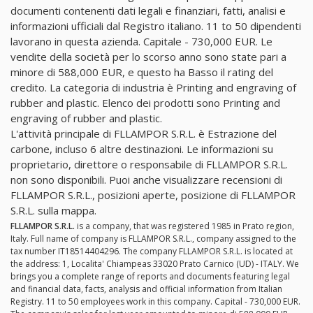
documenti contenenti dati legali e finanziari, fatti, analisi e
informazioni ufficiali dal Registro italiano. 11 to 50 dipendenti
lavorano in questa azienda. Capitale - 730,000 EUR. Le
vendite della società per lo scorso anno sono state pari a
minore di 588,000 EUR, e questo ha Basso il rating del
credito. La categoria di industria è Printing and engraving of
rubber and plastic. Elenco dei prodotti sono Printing and
engraving of rubber and plastic.
L'attività principale di FLLAMPOR S.R.L. è Estrazione del
carbone, incluso 6 altre destinazioni. Le informazioni su
proprietario, direttore o responsabile di FLLAMPOR S.R.L.
non sono disponibili. Puoi anche visualizzare recensioni di
FLLAMPOR S.R.L., posizioni aperte, posizione di FLLAMPOR
S.R.L. sulla mappa.
FLLAMPOR S.R.L.
is a company, that was registered 1985 in Prato region,
Italy. Full name of company is FLLAMPOR S.R.L., company assigned to the
tax number IT18514404296. The company FLLAMPOR S.R.L. is located at
the address: 1, Localita' Chiampeas 33020 Prato Carnico (UD) - ITALY. We
brings you a complete range of reports and documents featuring legal
and financial data, facts, analysis and official information from Italian
Registry. 11 to 50 employees work in this company. Capital - 730,000 EUR.