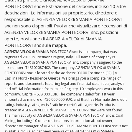
PONTECORVI snc è Estrazione del carbone, incluso 10 altre
destinazioni. Le informazioni su proprietario, direttore o
responsabile di AGENZIA VELOX di SMANIA PONTECORVI
snc non sono disponibili. Puoi anche visualizzare recensioni di
AGENZIA VELOX di SMANIA PONTECORVI snc, posizioni
aperte, posizione di AGENZIA VELOX di SMANIA
PONTECORVI snc sulla mappa.
AGENZIA VELOX di SMANIA PONTECORVI snc
is a company, that was
registered 2011 in Frosinone region, Italy. Full name of company is
AGENZIA VELOX di SMANIA PONTECORVI snc, company assigned to the
tax number IT48702087402. The company AGENZIA VELOX di SMANIA
PONTECORVI snc is located at the address: 03100 Frosinone (FR) | v.
Casilina Nord - Residence Querce. We brings you a complete range of
reports and documents featuring legal and financial data, facts, analysis
and official information from Italian Registry. 10 employees work in this
company. Capital - 638,000 EUR. The company's sales for last year
amounted to minore di 456,000,000 EUR, and that has Normale the credit
rating. Industry category is Pratiche e certificati - agenzie. Products
created in AGENZIA VELOX di SMANIA PONTECORVI snc were not found.
The main activity of AGENZIA VELOX di SMANIA PONTECORVI snc is Coal
Mining, including 10 other destinations. Information about owner,
director or manager of AGENZIA VELOX di SMANIA PONTECORVI snc is not
available. You also can view reviews of AGENZIA VELOX di SMANIA