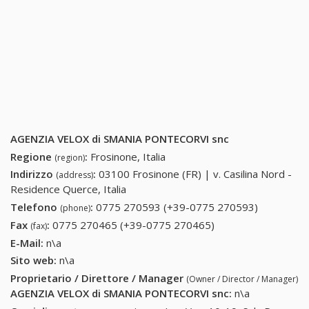
AGENZIA VELOX di SMANIA PONTECORVI snc
Regione
:
Frosinone, Italia
(region)
Indirizzo
:
03100 Frosinone (FR) | v. Casilina Nord -
(address)
Residence Querce, Italia
Telefono
:
0775 270593 (+39-0775 270593)
0775
(phone)
270593
Fax
:
0775 270465 (+39-0775 270465)
0775 270465 (+39-
(fax)
(+39-0775
0775 270465)
E-Mail:
n\a
270593)
Sito web:
n\a
Proprietario / Direttore / Manager
(Owner / Director / Manager)
AGENZIA VELOX di SMANIA PONTECORVI snc
:
n\a