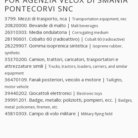
PONTECORVI SNC
3799. Mezzi di trasporto, nca |
Transportation equipment, nec
20820000. Bevande di malto |
Malt beverages
26310303. Media ondulatoria |
Corrugating medium
28190601. Cobalto 60 (radioattivo) |
Cobalt 60 (radioactive)
28229907. Gomma isoprenica sintetica |
Isoprene rubber,
synthetic
35370200. Camion, trattori, caricatori, trasportatori e
attrezzature simili |
Trucks, tractors, loaders, carriers, and similar
equipment
36470109. Fanali posteriori, veicolo a motore |
Taillights,
motor vehicle
39440202. Giocattoli elettronici |
Electronic toys
39991201. Badge, metallo: poliziotti, pompieri, ecc. |
Badges,
metal: policemen, firemen, etc.
45810303. Campo di volo militare |
Military flying field