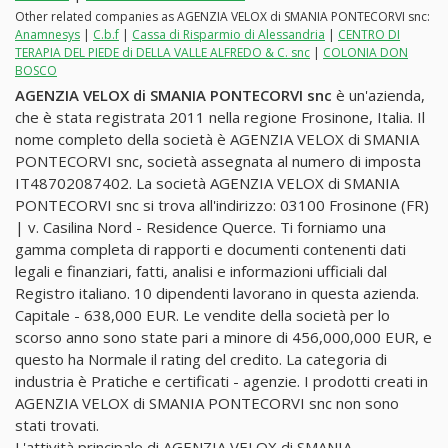
Other related companies as AGENZIA VELOX di SMANIA PONTECORVI snc:
Anamnesys
|
C.b.f
|
Cassa di Risparmio di Alessandria
|
CENTRO DI
TERAPIA DEL PIEDE di DELLA VALLE ALFREDO & C. snc
|
COLONIA DON
BOSCO
AGENZIA VELOX di SMANIA PONTECORVI snc
è un'azienda,
che è stata registrata 2011 nella regione Frosinone, Italia. Il
nome completo della società è AGENZIA VELOX di SMANIA
PONTECORVI snc, società assegnata al numero di imposta
IT48702087402. La società AGENZIA VELOX di SMANIA
PONTECORVI snc si trova all'indirizzo: 03100 Frosinone (FR)
| v. Casilina Nord - Residence Querce. Ti forniamo una
gamma completa di rapporti e documenti contenenti dati
legali e finanziari, fatti, analisi e informazioni ufficiali dal
Registro italiano. 10 dipendenti lavorano in questa azienda.
Capitale - 638,000 EUR. Le vendite della società per lo
scorso anno sono state pari a minore di 456,000,000 EUR, e
questo ha Normale il rating del credito. La categoria di
industria è Pratiche e certificati - agenzie. I prodotti creati in
AGENZIA VELOX di SMANIA PONTECORVI snc non sono
stati trovati.
L'attività principale di AGENZIA VELOX di SMANIA