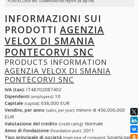
PONTECORVI snc. Download full report as zip-file.
INFORMAZIONI SUI
PRODOTTI
AGENZIA
VELOX DI SMANIA
PONTECORVI SNC
PRODUCTS INFORMATION
AGENZIA VELOX DI SMANIA
PONTECORVI SNC
IVA (tax):
IT48702087402
Dipendenti
:
10
(employees)
Capitale
:
638,000 EUR
(capital)
Vendite, per anno
:
minore di 456,000,000
(sales, per year)
EUR
Valutazione del credito
:
Normale
(credit rating)
Anno di fondazione
:
2011
(foundation year)
Tipo principale di società
:
Società per
(main type of company)