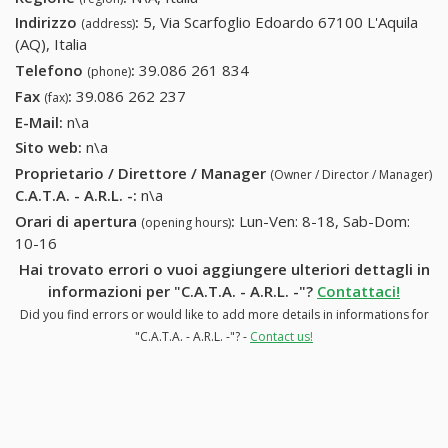
Indirizzo
:
5, Via Scarfoglio Edoardo 67100 L'Aquila
(address)
(AQ), Italia
Telefono
:
39.086 261 834
39.086 261 834
(phone)
Fax
:
39.086 262 237
39.086 262 237
(fax)
E-Mail:
n\a
Sito web:
n\a
Proprietario / Direttore / Manager
(Owner / Director / Manager)
C.A.T.A. - A.R.L. -
:
n\a
Orari di apertura
:
Lun-Ven: 8-18, Sab-Dom:
(opening hours)
10-16
Hai trovato errori o vuoi aggiungere ulteriori dettagli in
informazioni per "C.A.T.A. - A.R.L. -"?
Contattaci!
Did you find errors or would like to add more details in informations for
"C.A.T.A. - A.R.L. -"? -
Contact us!