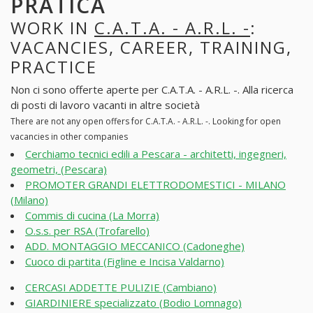
PRATICA
WORK IN
C.A.T.A. - A.R.L. -
:
VACANCIES, CAREER, TRAINING,
PRACTICE
Non ci sono offerte aperte per C.A.T.A. - A.R.L. -. Alla ricerca
di posti di lavoro vacanti in altre società
There are not any open offers for C.A.T.A. - A.R.L. -. Looking for open
vacancies in other companies
Cerchiamo tecnici edili a Pescara - architetti, ingegneri,
geometri, (Pescara)
PROMOTER GRANDI ELETTRODOMESTICI - MILANO
(Milano)
Commis di cucina (La Morra)
O.s.s. per RSA (Trofarello)
ADD. MONTAGGIO MECCANICO (Cadoneghe)
Cuoco di partita (Figline e Incisa Valdarno)
CERCASI ADDETTE PULIZIE (Cambiano)
GIARDINIERE specializzato (Bodio Lomnago)