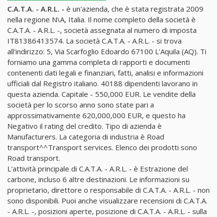
C.A.T.A. - A.R.L. -
è un'azienda, che è stata registrata 2009
nella regione N\A, Italia. Il nome completo della società è
C.A.T.A. - A.R.L. -, società assegnata al numero di imposta
IT81386413574. La società C.A.T.A. - A.R.L. - si trova
all'indirizzo: 5, Via Scarfoglio Edoardo 67100 L'Aquila (AQ). Ti
forniamo una gamma completa di rapporti e documenti
contenenti dati legali e finanziari, fatti, analisi e informazioni
ufficiali dal Registro italiano. 40188 dipendenti lavorano in
questa azienda. Capitale - 550,000 EUR. Le vendite della
società per lo scorso anno sono state pari a
approssimativamente 620,000,000 EUR, e questo ha
Negativo il rating del credito. Tipo di azienda è
Manufacturers. La categoria di industria è Road
transport^^Transport services. Elenco dei prodotti sono
Road transport.
L'attività principale di C.A.T.A. - A.R.L. - è Estrazione del
carbone, incluso 6 altre destinazioni. Le informazioni su
proprietario, direttore o responsabile di C.A.T.A. - A.R.L. - non
sono disponibili. Puoi anche visualizzare recensioni di C.A.T.A.
- A.R.L. -, posizioni aperte, posizione di C.A.T.A. - A.R.L. - sulla