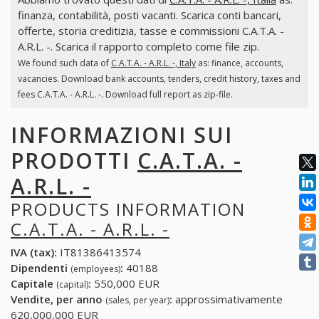
finanza, contabilità, posti vacanti. Scarica conti bancari,
offerte, storia creditizia, tasse e commissioni C.A.T.A. -
A.R.L. -. Scarica il rapporto completo come file zip.
We found such data of
C.A.T.A. - A.R.L. -, Italy
as: finance, accounts,
vacancies. Download bank accounts, tenders, credit history, taxes and
fees C.A.T.A. - A.R.L. -. Download full report as zip-file.
INFORMAZIONI SUI
PRODOTTI
C.A.T.A. -
A.R.L. -
PRODUCTS INFORMATION
C.A.T.A. - A.R.L. -
IVA (tax):
IT81386413574
Dipendenti
:
40188
(employees)
Capitale
:
550,000 EUR
(capital)
Vendite, per anno
:
approssimativamente
(sales, per year)
620,000,000 EUR