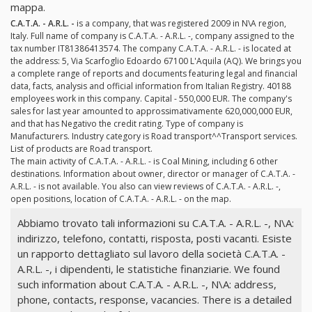
mappa.
C.A.T.A. - A.R.L. -
is a company, that was registered 2009 in N\A region,
Italy. Full name of company is C.A.T.A. - A.R.L. -, company assigned to the
tax number IT81386413574. The company C.A.T.A. - A.R.L. - is located at
the address: 5, Via Scarfoglio Edoardo 67100 L'Aquila (AQ). We brings you
a complete range of reports and documents featuring legal and financial
data, facts, analysis and official information from Italian Registry. 40188
employees work in this company. Capital - 550,000 EUR. The company's
sales for last year amounted to approssimativamente 620,000,000 EUR,
and that has Negativo the credit rating. Type of company is
Manufacturers. Industry category is Road transport^^Transport services.
List of products are Road transport.
The main activity of C.A.T.A. - A.R.L. - is Coal Mining, including 6 other
destinations. Information about owner, director or manager of C.A.T.A. -
A.R.L. - is not available. You also can view reviews of C.A.T.A. - A.R.L. -,
open positions, location of C.A.T.A. - A.R.L. - on the map.
Abbiamo trovato tali informazioni su C.A.T.A. - A.R.L. -, N\A:
indirizzo, telefono, contatti, risposta, posti vacanti. Esiste
un rapporto dettagliato sul lavoro della società C.A.T.A. -
A.R.L. -, i dipendenti, le statistiche finanziarie. We found
such information about C.A.T.A. - A.R.L. -, N\A: address,
phone, contacts, response, vacancies. There is a detailed