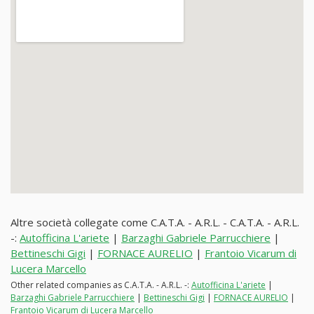
Altre società collegate come C.A.T.A. - A.R.L. - C.A.T.A. - A.R.L.
-:
Autofficina L'ariete
|
Barzaghi Gabriele Parrucchiere
|
Bettineschi Gigi
|
FORNACE AURELIO
|
Frantoio Vicarum di
Lucera Marcello
Other related companies as C.A.T.A. - A.R.L. -:
Autofficina L'ariete
|
Barzaghi Gabriele Parrucchiere
|
Bettineschi Gigi
|
FORNACE AURELIO
|
Frantoio Vicarum di Lucera Marcello