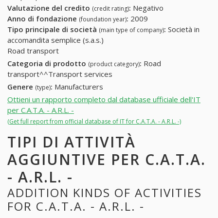
Valutazione del credito
:
Negativo
(credit rating)
Anno di fondazione
:
2009
(foundation year)
Tipo principale di società
:
Società in
(main type of company)
accomandita semplice (s.a.s.)
Road transport
Categoria di prodotto
:
Road
(product category)
transport^^Transport services
Genere
:
Manufacturers
(type)
Ottieni un rapporto completo dal database ufficiale dell'IT
per C.A.T.A. - A.R.L. -
(Get full report from official database of IT for C.A.T.A. - A.R.L. -)
TIPI DI ATTIVITÀ
AGGIUNTIVE PER C.A.T.A.
- A.R.L. -
ADDITION KINDS OF ACTIVITIES
FOR C.A.T.A. - A.R.L. -