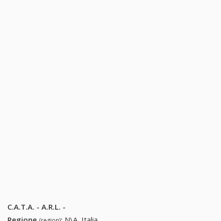
C.A.T.A. - A.R.L. -
Regione
:
N\A, Italia
(region)