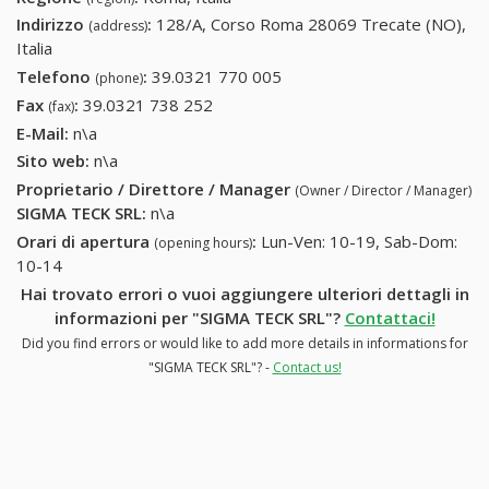
Indirizzo
:
128/A, Corso Roma 28069 Trecate (NO),
(address)
Italia
Telefono
:
39.0321 770 005
39.0321 770 005
(phone)
Fax
:
39.0321 738 252
39.0321 738 252
(fax)
E-Mail:
n\a
Sito web:
n\a
Proprietario / Direttore / Manager
(Owner / Director / Manager)
SIGMA TECK SRL
:
n\a
Orari di apertura
:
Lun-Ven: 10-19, Sab-Dom:
(opening hours)
10-14
Hai trovato errori o vuoi aggiungere ulteriori dettagli in
informazioni per "SIGMA TECK SRL"?
Contattaci!
Did you find errors or would like to add more details in informations for
"SIGMA TECK SRL"? -
Contact us!