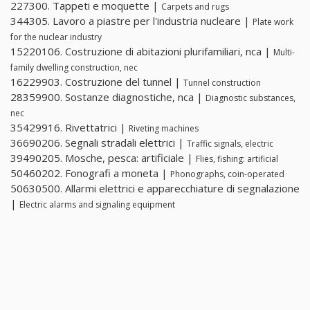
227300. Tappeti e moquette |
Carpets and rugs
344305. Lavoro a piastre per l'industria nucleare |
Plate work
for the nuclear industry
15220106. Costruzione di abitazioni plurifamiliari, nca |
Multi-
family dwelling construction, nec
16229903. Costruzione del tunnel |
Tunnel construction
28359900. Sostanze diagnostiche, nca |
Diagnostic substances,
nec
35429916. Rivettatrici |
Riveting machines
36690206. Segnali stradali elettrici |
Traffic signals, electric
39490205. Mosche, pesca: artificiale |
Flies, fishing: artificial
50460202. Fonografi a moneta |
Phonographs, coin-operated
50630500. Allarmi elettrici e apparecchiature di segnalazione
|
Electric alarms and signaling equipment