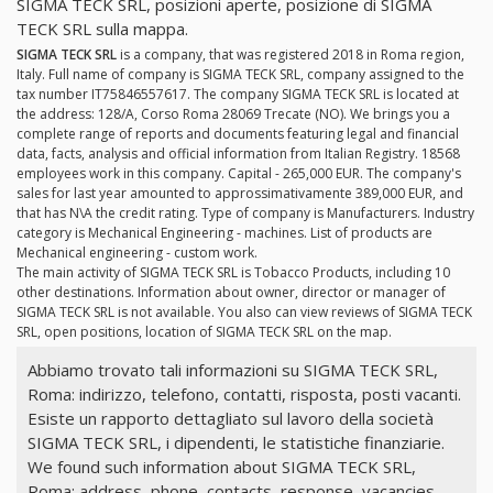
SIGMA TECK SRL, posizioni aperte, posizione di SIGMA
TECK SRL sulla mappa.
SIGMA TECK SRL
is a company, that was registered 2018 in Roma region,
Italy. Full name of company is SIGMA TECK SRL, company assigned to the
tax number IT75846557617. The company SIGMA TECK SRL is located at
the address: 128/A, Corso Roma 28069 Trecate (NO). We brings you a
complete range of reports and documents featuring legal and financial
data, facts, analysis and official information from Italian Registry. 18568
employees work in this company. Capital - 265,000 EUR. The company's
sales for last year amounted to approssimativamente 389,000 EUR, and
that has N\A the credit rating. Type of company is Manufacturers. Industry
category is Mechanical Engineering - machines. List of products are
Mechanical engineering - custom work.
The main activity of SIGMA TECK SRL is Tobacco Products, including 10
other destinations. Information about owner, director or manager of
SIGMA TECK SRL is not available. You also can view reviews of SIGMA TECK
SRL, open positions, location of SIGMA TECK SRL on the map.
Abbiamo trovato tali informazioni su SIGMA TECK SRL,
Roma: indirizzo, telefono, contatti, risposta, posti vacanti.
Esiste un rapporto dettagliato sul lavoro della società
SIGMA TECK SRL, i dipendenti, le statistiche finanziarie.
We found such information about SIGMA TECK SRL,
Roma: address, phone, contacts, response, vacancies.