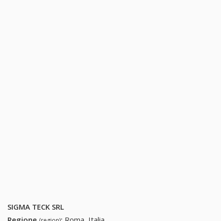
SIGMA TECK SRL
Regione
:
Roma, Italia
(region)