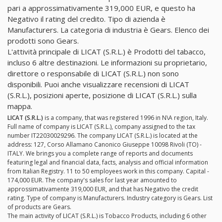
pari a approssimativamente 319,000 EUR, e questo ha
Negativo il rating del credito. Tipo di azienda è
Manufacturers. La categoria di industria è Gears. Elenco dei
prodotti sono Gears.
L'attività principale di LICAT (S.R.L.) è Prodotti del tabacco,
incluso 6 altre destinazioni. Le informazioni su proprietario,
direttore o responsabile di LICAT (S.R.L.) non sono
disponibili. Puoi anche visualizzare recensioni di LICAT
(S.R.L.), posizioni aperte, posizione di LICAT (S.R.L.) sulla
mappa.
LICAT (S.R.L.)
is a company, that was registered 1996 in N\A region, Italy.
Full name of company is LICAT (S.R.L.), company assigned to the tax
number IT22030029296. The company LICAT (S.R.L.) is located at the
address: 127, Corso Allamano Canonico Giuseppe 10098 Rivoli (TO) -
ITALY. We brings you a complete range of reports and documents
featuring legal and financial data, facts, analysis and official information
from Italian Registry. 11 to 50 employees work in this company. Capital -
174,000 EUR. The company's sales for last year amounted to
approssimativamente 319,000 EUR, and that has Negativo the credit
rating. Type of company is Manufacturers. Industry category is Gears. List
of products are Gears.
The main activity of LICAT (S.R.L.) is Tobacco Products, including 6 other