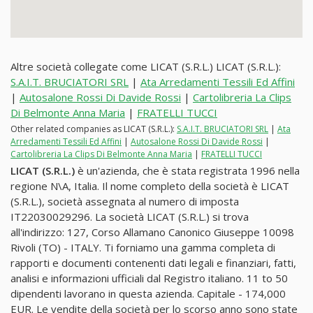
Altre società collegate come LICAT (S.R.L.) LICAT (S.R.L.):
S.A.I.T. BRUCIATORI SRL
|
Ata Arredamenti Tessili Ed Affini
|
Autosalone Rossi Di Davide Rossi
|
Cartolibreria La Clips
Di Belmonte Anna Maria
|
FRATELLI TUCCI
Other related companies as LICAT (S.R.L.):
S.A.I.T. BRUCIATORI SRL
|
Ata
Arredamenti Tessili Ed Affini
|
Autosalone Rossi Di Davide Rossi
|
Cartolibreria La Clips Di Belmonte Anna Maria
|
FRATELLI TUCCI
LICAT (S.R.L.)
è un'azienda, che è stata registrata 1996 nella
regione N\A, Italia. Il nome completo della società è LICAT
(S.R.L.), società assegnata al numero di imposta
IT22030029296. La società LICAT (S.R.L.) si trova
all'indirizzo: 127, Corso Allamano Canonico Giuseppe 10098
Rivoli (TO) - ITALY. Ti forniamo una gamma completa di
rapporti e documenti contenenti dati legali e finanziari, fatti,
analisi e informazioni ufficiali dal Registro italiano. 11 to 50
dipendenti lavorano in questa azienda. Capitale - 174,000
EUR. Le vendite della società per lo scorso anno sono state