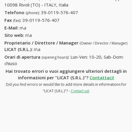
10098 Rivoli (TO) - ITALY, Italia
Telefono
:
39-0119-576-407
39-0119-576-407
(phone)
Fax
:
39-0119-576-407
39-0119-576-407
(fax)
E-Mail:
n\a
Sito web:
n\a
Proprietario / Direttore / Manager
(Owner / Director / Manager)
LICAT (S.R.L.)
:
n\a
Orari di apertura
:
Lun-Ven: 10-20, Sab-Dom:
(opening hours)
chiuso
Hai trovato errori o vuoi aggiungere ulteriori dettagli in
informazioni per "LICAT (S.R.L.)"?
Contattaci!
Did you find errors or would like to add more details in informations for
"LICAT (S.R.L.)"? -
Contact us!