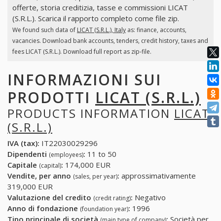
offerte, storia creditizia, tasse e commissioni LICAT
(S.R.L.). Scarica il rapporto completo come file zip.
We found such data of
LICAT (S.R.L.), Italy
as: finance, accounts,
vacancies. Download bank accounts, tenders, credit history, taxes and
fees LICAT (S.R.L.). Download full report as zip-file.
INFORMAZIONI SUI
PRODOTTI
LICAT (S.R.L.)
PRODUCTS INFORMATION
LICAT
(S.R.L.)
IVA (tax):
IT22030029296
Dipendenti
:
11 to 50
(employees)
Capitale
:
174,000 EUR
(capital)
Vendite, per anno
:
approssimativamente
(sales, per year)
319,000 EUR
Valutazione del credito
:
Negativo
(credit rating)
Anno di fondazione
:
1996
(foundation year)
Tipo principale di società
:
Società per
(main type of company)