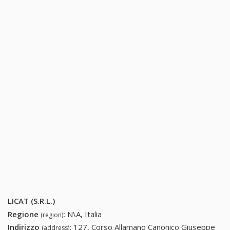
LICAT (S.R.L.)
Regione
:
N\A, Italia
(region)
Indirizzo
:
127, Corso Allamano Canonico Giuseppe
(address)