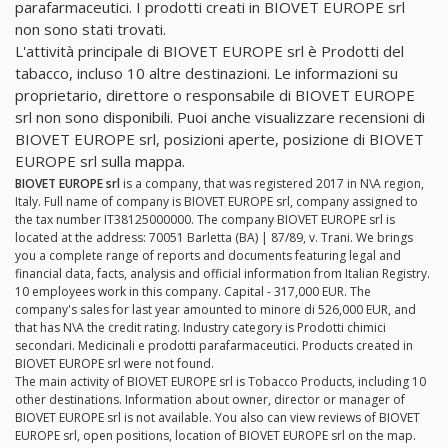
parafarmaceutici. I prodotti creati in BIOVET EUROPE srl
non sono stati trovati.
L'attività principale di BIOVET EUROPE srl è Prodotti del
tabacco, incluso 10 altre destinazioni. Le informazioni su
proprietario, direttore o responsabile di BIOVET EUROPE
srl non sono disponibili. Puoi anche visualizzare recensioni di
BIOVET EUROPE srl, posizioni aperte, posizione di BIOVET
EUROPE srl sulla mappa.
BIOVET EUROPE srl
is a company, that was registered 2017 in N\A region,
Italy. Full name of company is BIOVET EUROPE srl, company assigned to
the tax number IT38125000000. The company BIOVET EUROPE srl is
located at the address: 70051 Barletta (BA) | 87/89, v. Trani. We brings
you a complete range of reports and documents featuring legal and
financial data, facts, analysis and official information from Italian Registry.
10 employees work in this company. Capital - 317,000 EUR. The
company's sales for last year amounted to minore di 526,000 EUR, and
that has N\A the credit rating. Industry category is Prodotti chimici
secondari. Medicinali e prodotti parafarmaceutici. Products created in
BIOVET EUROPE srl were not found.
The main activity of BIOVET EUROPE srl is Tobacco Products, including 10
other destinations. Information about owner, director or manager of
BIOVET EUROPE srl is not available. You also can view reviews of BIOVET
EUROPE srl, open positions, location of BIOVET EUROPE srl on the map.