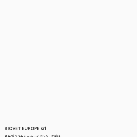
BIOVET EUROPE srl
Regione
:
N\A, Italia
(region)