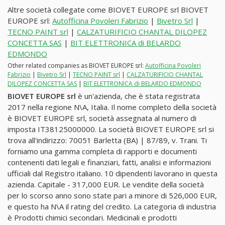
Altre società collegate come BIOVET EUROPE srl BIOVET
EUROPE srl:
Autofficina Povoleri Fabrizio
|
Bivetro Srl
|
TECNO PAINT srl
|
CALZATURIFICIO CHANTAL DILOPEZ
CONCETTA SAS
|
BIT ELETTRONICA di BELARDO
EDMONDO
Other related companies as BIOVET EUROPE srl:
Autofficina Povoleri
Fabrizio
|
Bivetro Srl
|
TECNO PAINT srl
|
CALZATURIFICIO CHANTAL
DILOPEZ CONCETTA SAS
|
BIT ELETTRONICA di BELARDO EDMONDO
BIOVET EUROPE srl
è un'azienda, che è stata registrata
2017 nella regione N\A, Italia. Il nome completo della società
è BIOVET EUROPE srl, società assegnata al numero di
imposta IT38125000000. La società BIOVET EUROPE srl si
trova all'indirizzo: 70051 Barletta (BA) | 87/89, v. Trani. Ti
forniamo una gamma completa di rapporti e documenti
contenenti dati legali e finanziari, fatti, analisi e informazioni
ufficiali dal Registro italiano. 10 dipendenti lavorano in questa
azienda. Capitale - 317,000 EUR. Le vendite della società
per lo scorso anno sono state pari a minore di 526,000 EUR,
e questo ha N\A il rating del credito. La categoria di industria
è Prodotti chimici secondari. Medicinali e prodotti