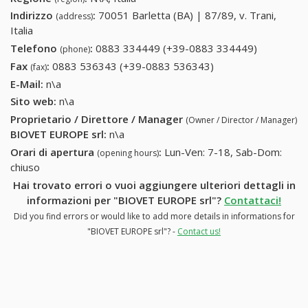
Indirizzo
:
70051 Barletta (BA) | 87/89, v. Trani,
(address)
Italia
Telefono
:
0883 334449 (+39-0883 334449)
0883
(phone)
334449
Fax
:
0883 536343 (+39-0883 536343)
0883 536343 (+39-
(fax)
(+39-0883
0883 536343)
E-Mail:
n\a
334449)
Sito web:
n\a
Proprietario / Direttore / Manager
(Owner / Director / Manager)
BIOVET EUROPE srl
:
n\a
Orari di apertura
:
Lun-Ven: 7-18, Sab-Dom:
(opening hours)
chiuso
Hai trovato errori o vuoi aggiungere ulteriori dettagli in
informazioni per "BIOVET EUROPE srl"?
Contattaci!
Did you find errors or would like to add more details in informations for
"BIOVET EUROPE srl"? -
Contact us!