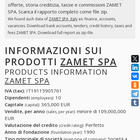
offerte, storia creditizia, tasse e commissioni ZAMET
SPA. Scarica il rapporto completo come file zip.
We found such data of
ZAMET SPA, Italy
as: finance, accounts,
vacancies. Download bank accounts, tenders, credit history, taxes and
fees ZAMET SPA. Download full report as zip-file.
INFORMAZIONI SUI
PRODOTTI
ZAMET SPA
PRODUCTS INFORMATION
ZAMET SPA
IVA (tax):
IT19115905761
Dipendenti
:
10
(employees)
Capitale
:
365,000 EUR
(capital)
Vendite, per anno
:
minore di 109,000,000
(sales, per year)
EUR
Valutazione del credito
:
Perfetto
(credit rating)
Anno di fondazione
:
1990
(foundation year)
Tipo principale di società
:
Società a
(main type of company)