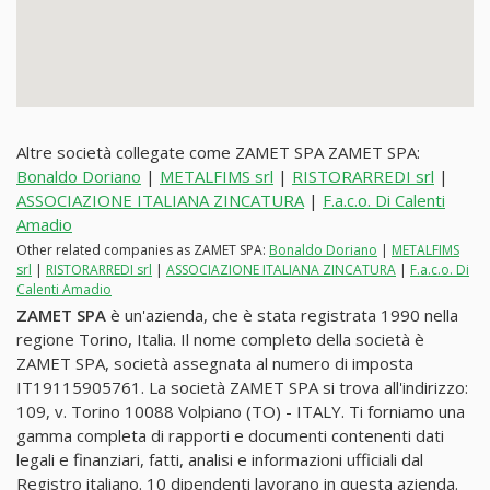
Altre società collegate come ZAMET SPA ZAMET SPA:
Bonaldo Doriano
|
METALFIMS srl
|
RISTORARREDI srl
|
ASSOCIAZIONE ITALIANA ZINCATURA
|
F.a.c.o. Di Calenti
Amadio
Other related companies as ZAMET SPA:
Bonaldo Doriano
|
METALFIMS
srl
|
RISTORARREDI srl
|
ASSOCIAZIONE ITALIANA ZINCATURA
|
F.a.c.o. Di
Calenti Amadio
ZAMET SPA
è un'azienda, che è stata registrata 1990 nella
regione Torino, Italia. Il nome completo della società è
ZAMET SPA, società assegnata al numero di imposta
IT19115905761. La società ZAMET SPA si trova all'indirizzo:
109, v. Torino 10088 Volpiano (TO) - ITALY. Ti forniamo una
gamma completa di rapporti e documenti contenenti dati
legali e finanziari, fatti, analisi e informazioni ufficiali dal
Registro italiano. 10 dipendenti lavorano in questa azienda.