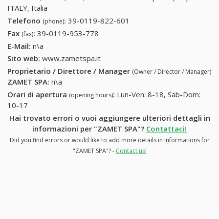
ITALY, Italia
Telefono
:
39-0119-822-601
39-0119-822-601
(phone)
Fax
:
39-0119-953-778
39-0119-953-778
(fax)
E-Mail:
n\a
Sito web:
www.zametspa.it
Proprietario / Direttore / Manager
(Owner / Director / Manager)
ZAMET SPA
:
n\a
Orari di apertura
:
Lun-Ven: 8-18, Sab-Dom:
(opening hours)
10-17
Hai trovato errori o vuoi aggiungere ulteriori dettagli in
informazioni per "ZAMET SPA"?
Contattaci!
Did you find errors or would like to add more details in informations for
"ZAMET SPA"? -
Contact us!