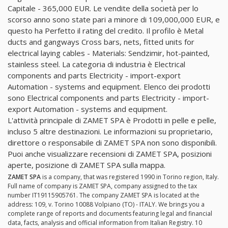
Capitale - 365,000 EUR. Le vendite della società per lo
scorso anno sono state pari a minore di 109,000,000 EUR, e
questo ha Perfetto il rating del credito. Il profilo è Metal
ducts and gangways Cross bars, nets, fitted units for
electrical laying cables - Materials: Sendzimir, hot-painted,
stainless steel. La categoria di industria è Electrical
components and parts Electricity - import-export
Automation - systems and equipment. Elenco dei prodotti
sono Electrical components and parts Electricity - import-
export Automation - systems and equipment.
L'attività principale di ZAMET SPA è Prodotti in pelle e pelle,
incluso 5 altre destinazioni. Le informazioni su proprietario,
direttore o responsabile di ZAMET SPA non sono disponibili.
Puoi anche visualizzare recensioni di ZAMET SPA, posizioni
aperte, posizione di ZAMET SPA sulla mappa.
ZAMET SPA
is a company, that was registered 1990 in Torino region, Italy.
Full name of company is ZAMET SPA, company assigned to the tax
number IT19115905761. The company ZAMET SPA is located at the
address: 109, v. Torino 10088 Volpiano (TO) - ITALY. We brings you a
complete range of reports and documents featuring legal and financial
data, facts, analysis and official information from Italian Registry. 10