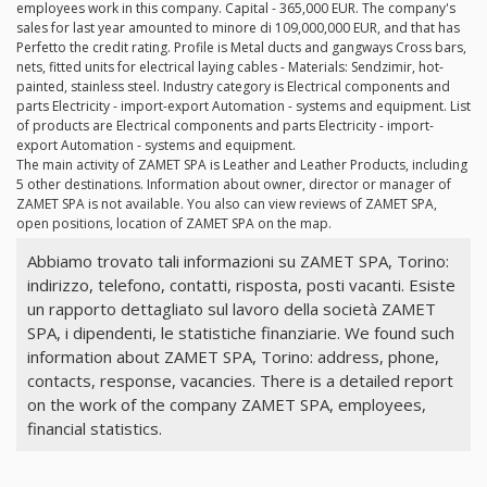
employees work in this company. Capital - 365,000 EUR. The company's
sales for last year amounted to minore di 109,000,000 EUR, and that has
Perfetto the credit rating. Profile is Metal ducts and gangways Cross bars,
nets, fitted units for electrical laying cables - Materials: Sendzimir, hot-
painted, stainless steel. Industry category is Electrical components and
parts Electricity - import-export Automation - systems and equipment. List
of products are Electrical components and parts Electricity - import-
export Automation - systems and equipment.
The main activity of ZAMET SPA is Leather and Leather Products, including
5 other destinations. Information about owner, director or manager of
ZAMET SPA is not available. You also can view reviews of ZAMET SPA,
open positions, location of ZAMET SPA on the map.
Abbiamo trovato tali informazioni su ZAMET SPA, Torino:
indirizzo, telefono, contatti, risposta, posti vacanti. Esiste
un rapporto dettagliato sul lavoro della società ZAMET
SPA, i dipendenti, le statistiche finanziarie. We found such
information about ZAMET SPA, Torino: address, phone,
contacts, response, vacancies. There is a detailed report
on the work of the company ZAMET SPA, employees,
financial statistics.