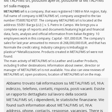
METALFIMS srl, posizioni aperte, posizione di METALFIMS
srl sulla mappa.
METALFIMS srl
is a company, that was registered 1989 in N\A region, Italy.
Full name of company is METALFIMS srl, company assigned to the tax
number IT58957824707. The company METALFIMS srl is located at the
address: 55051 Barga (LU) | v. S. Pietro In Campo. We brings you a
complete range of reports and documents featuring legal and financial
data, facts, analysis and official information from Italian Registry. 10
employees work in this company. Capital - 931,000 EUR. The company's
sales for last year amounted to minore di 268,000,000 EUR, and that has
Normale the credit rating. Industry category is Imballaggi in
plastica^^Metallizzazione. Products created in METALFIMS srl were not
found.
The main activity of METALFIMS srl is Leather and Leather Products,
including 9 other destinations. Information about owner, director or
manager of METALFIMS srl is not available. You also can view reviews of
METALFIMS srl, open positions, location of METALFIMS srl on the map.
Abbiamo trovato tali informazioni su METALFIMS srl, N\A:
indirizzo, telefono, contatti, risposta, posti vacanti. Esiste
un rapporto dettagliato sul lavoro della società
METALFIMS srl, i dipendenti, le statistiche finanziarie. We
found such information about METALFIMS srl, N\A:
address, phone, contacts, response, vacancies. There is