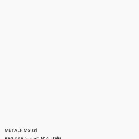
METALFIMS srl
Regione
:
N\A, Italia
(region)