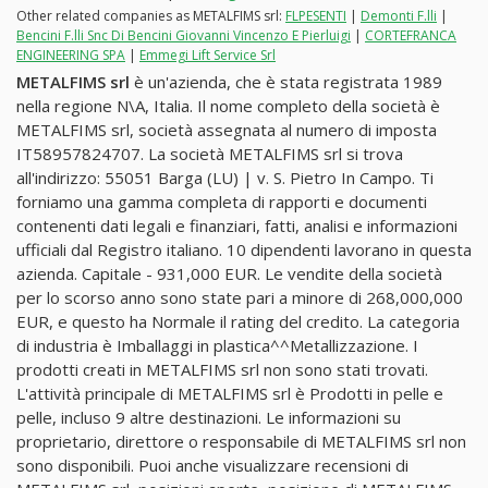
Other related companies as METALFIMS srl:
FLPESENTI
|
Demonti F.lli
|
Bencini F.lli Snc Di Bencini Giovanni Vincenzo E Pierluigi
|
CORTEFRANCA
ENGINEERING SPA
|
Emmegi Lift Service Srl
METALFIMS srl
è un'azienda, che è stata registrata 1989
nella regione N\A, Italia. Il nome completo della società è
METALFIMS srl, società assegnata al numero di imposta
IT58957824707. La società METALFIMS srl si trova
all'indirizzo: 55051 Barga (LU) | v. S. Pietro In Campo. Ti
forniamo una gamma completa di rapporti e documenti
contenenti dati legali e finanziari, fatti, analisi e informazioni
ufficiali dal Registro italiano. 10 dipendenti lavorano in questa
azienda. Capitale - 931,000 EUR. Le vendite della società
per lo scorso anno sono state pari a minore di 268,000,000
EUR, e questo ha Normale il rating del credito. La categoria
di industria è Imballaggi in plastica^^Metallizzazione. I
prodotti creati in METALFIMS srl non sono stati trovati.
L'attività principale di METALFIMS srl è Prodotti in pelle e
pelle, incluso 9 altre destinazioni. Le informazioni su
proprietario, direttore o responsabile di METALFIMS srl non
sono disponibili. Puoi anche visualizzare recensioni di