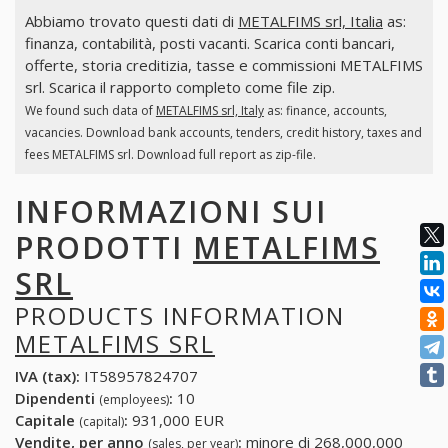
Abbiamo trovato questi dati di
METALFIMS srl, Italia
as:
finanza, contabilità, posti vacanti. Scarica conti bancari,
offerte, storia creditizia, tasse e commissioni METALFIMS
srl. Scarica il rapporto completo come file zip.
We found such data of
METALFIMS srl, Italy
as: finance, accounts,
vacancies. Download bank accounts, tenders, credit history, taxes and
fees METALFIMS srl. Download full report as zip-file.
INFORMAZIONI SUI
PRODOTTI
METALFIMS
SRL
PRODUCTS INFORMATION
METALFIMS SRL
IVA (tax):
IT58957824707
Dipendenti
:
10
(employees)
Capitale
:
931,000 EUR
(capital)
Vendite, per anno
:
minore di 268,000,000
(sales, per year)