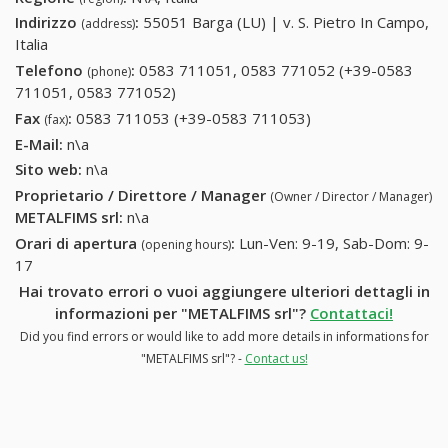
Indirizzo
:
55051 Barga (LU) | v. S. Pietro In Campo,
(address)
Italia
Telefono
:
0583 711051, 0583 771052 (+39-0583
(phone)
711051, 0583 771052)
0583 711051, 0583 771052 (+39-
0583 711051, 0583 771052)
Fax
:
0583 711053 (+39-0583 711053)
0583 711053 (+39-
(fax)
0583 711053)
E-Mail:
n\a
Sito web:
n\a
Proprietario / Direttore / Manager
(Owner / Director / Manager)
METALFIMS srl
:
n\a
Orari di apertura
:
Lun-Ven: 9-19, Sab-Dom: 9-
(opening hours)
17
Hai trovato errori o vuoi aggiungere ulteriori dettagli in
informazioni per "METALFIMS srl"?
Contattaci!
Did you find errors or would like to add more details in informations for
"METALFIMS srl"? -
Contact us!