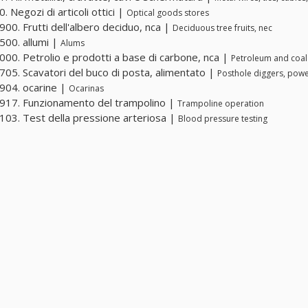
 Negozi di articoli ottici |
Optical goods stores
00. Frutti dell'albero deciduo, nca |
Deciduous tree fruits, nec
00. allumi |
Alums
00. Petrolio e prodotti a base di carbone, nca |
Petroleum and coal
05. Scavatori del buco di posta, alimentato |
Posthole diggers, pow
904. ocarine |
Ocarinas
17. Funzionamento del trampolino |
Trampoline operation
03. Test della pressione arteriosa |
Blood pressure testing