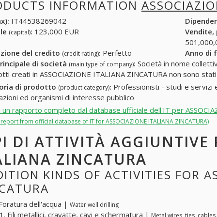
ODUCTS INFORMATION
ASSOCIAZIO
x):
IT44538269042
Dipende
ale
:
123,000 EUR
Vendite,
(capital)
501,000,
zione del credito
:
Perfetto
Anno di 
(credit rating)
rincipale di società
:
Società in nome collettivo
(main type of company)
otti creati in ASSOCIAZIONE ITALIANA ZINCATURA non sono stati 
oria di prodotto
:
Professionisti - studi e servizi 
(product category)
azioni ed organismi di interesse pubblico
i un rapporto completo dal database ufficiale dell'IT per ASS
ll report from official database of IT for ASSOCIAZIONE ITALIANA ZINCATURA)
PI DI ATTIVITÀ AGGIUNTIVE
ALIANA ZINCATURA
ITION KINDS OF ACTIVITIES FOR A
NCATURA
Foratura dell'acqua |
Water well drilling
. Fili metallici, cravatte, cavi e schermatura |
Metal wires, ties, cable