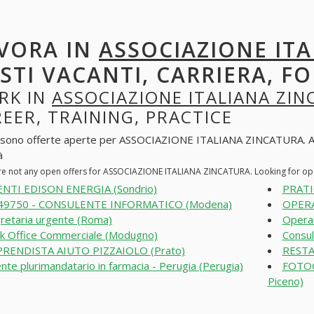
VORA IN
ASSOCIAZIONE IT
STI VACANTI, CARRIERA, F
RK IN
ASSOCIAZIONE ITALIANA ZI
EER, TRAINING, PRACTICE
 sono offerte aperte per ASSOCIAZIONE ITALIANA ZINCATURA. Alla r
à
re not any open offers for ASSOCIAZIONE ITALIANA ZINCATURA. Looking for op
NTI EDISON ENERGIA (Sondrio)
PRATI
49750 - CONSULENTE INFORMATICO (Modena)
OPERA
retaria urgente (Roma)
Operai
k Office Commerciale (Modugno)
Consul
RENDISTA AIUTO PIZZAIOLO (Prato)
RESTA
nte plurimandatario in farmacia - Perugia (Perugia)
FOTOG
Piceno)