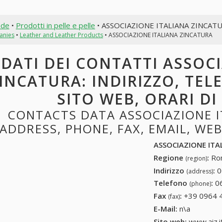
nde
•
Prodotti in pelle e pelle
• ASSOCIAZIONE ITALIANA ZINCAT
anies
•
Leather and Leather Products
• ASSOCIAZIONE ITALIANA ZINCATURA
DATI DEI CONTATTI ASSOC
INCATURA: INDIRIZZO, TELE
SITO WEB, ORARI D
CONTACTS DATA ASSOCIAZIONE I
ADDRESS, PHONE, FAX, EMAIL, WE
ASSOCIAZIONE ITA
Regione
:
Rom
(region)
Indirizzo
:
0
(address)
Telefono
:
0
(phone)
Fax
:
+39 0964 
(fax)
E-Mail:
n\a
Sito web:
www.aiz.i