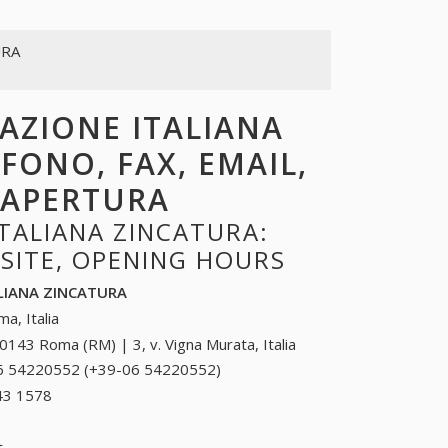
URA
IAZIONE ITALIANA
FONO, FAX, EMAIL,
I APERTURA
TALIANA ZINCATURA:
BSITE, OPENING HOURS
LIANA ZINCATURA
a, Italia
0143 Roma (RM) | 3, v. Vigna Murata, Italia
6 54220552 (+39-06 54220552)
06 54220552
(+39-06
43 1578
+39 0964 43 1578
54220552)
t