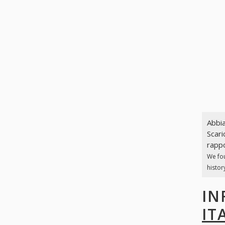
Abbia
Scari
rappo
We fo
histor
IN
IT