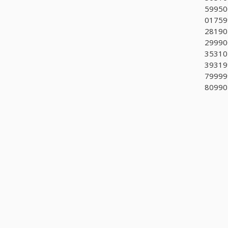
599500.
017599
281905
299900
353107
39319
799999
809901