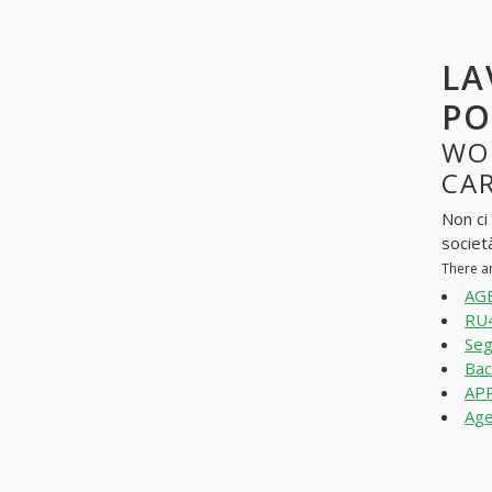
LA
PO
WO
CAR
Non ci
societ
There a
AGE
RU
Seg
Bac
APP
Age