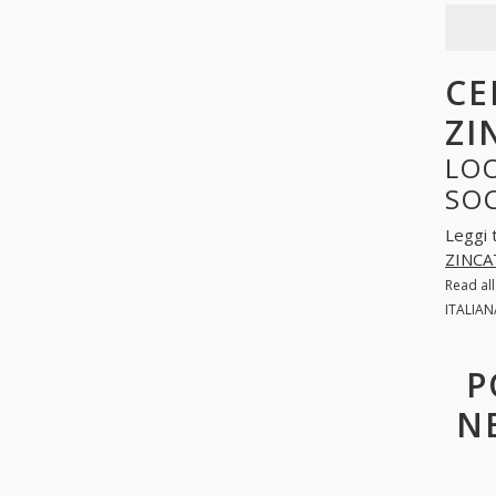
CE
ZI
LOO
SO
Leggi 
ZINC
Read al
ITALIAN
P
N