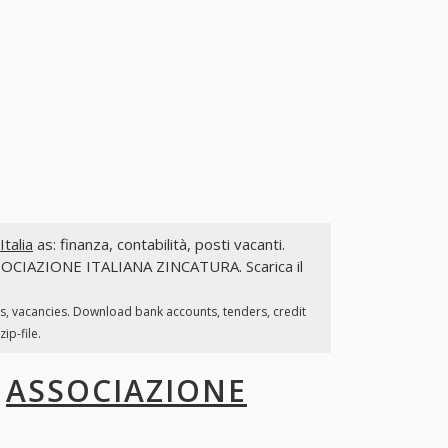
talia
as: finanza, contabilità, posti vacanti.
 ASSOCIAZIONE ITALIANA ZINCATURA. Scarica il
ts, vacancies. Download bank accounts, tenders, credit
ip-file.
I
ASSOCIAZIONE