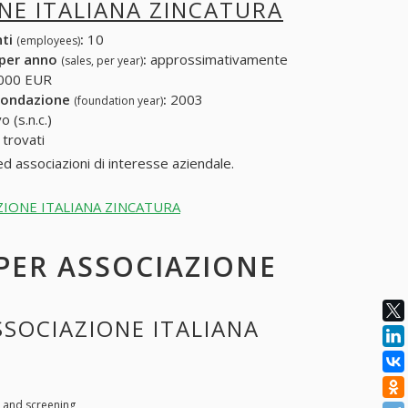
NE ITALIANA ZINCATURA
nti
:
10
(employees)
 per anno
:
approssimativamente
(sales, per year)
000 EUR
fondazione
:
2003
(foundation year)
 (s.n.c.)
trovati
ed associazioni di interesse aziendale.
OCIAZIONE ITALIANA ZINCATURA
 PER ASSOCIAZIONE
SSOCIAZIONE ITALIANA
s, and screening