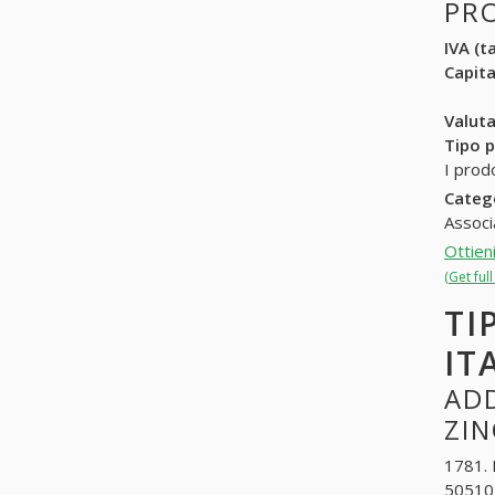
PR
IVA (ta
Capit
Valuta
Tipo p
I prod
Categ
Associ
Ottien
(Get fu
TI
IT
ADD
ZI
1781. 
505101