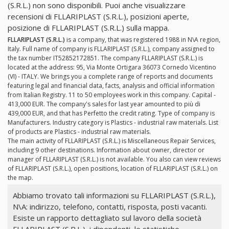
(S.R.L.) non sono disponibili. Puoi anche visualizzare
recensioni di FLLARIPLAST (S.R.L.), posizioni aperte,
posizione di FLLARIPLAST (S.R.L.) sulla mappa.
FLLARIPLAST (S.R.L.)
is a company, that was registered 1988 in N\A region,
Italy. Full name of company is FLLARIPLAST (S.R.L.), company assigned to
the tax number IT52852172851. The company FLLARIPLAST (S.R.L.) is
located at the address: 95, Via Monte Ortigara 36073 Cornedo Vicentino
(VI) - ITALY. We brings you a complete range of reports and documents
featuring legal and financial data, facts, analysis and official information
from Italian Registry. 11 to 50 employees work in this company. Capital -
413,000 EUR. The company's sales for last year amounted to più di
439,000 EUR, and that has Perfetto the credit rating. Type of company is
Manufacturers. Industry category is Plastics - industrial raw materials. List
of products are Plastics - industrial raw materials.
The main activity of FLLARIPLAST (S.R.L.) is Miscellaneous Repair Services,
including 9 other destinations. Information about owner, director or
manager of FLLARIPLAST (S.R.L.) is not available. You also can view reviews
of FLLARIPLAST (S.R.L.), open positions, location of FLLARIPLAST (S.R.L.) on
the map.
Abbiamo trovato tali informazioni su FLLARIPLAST (S.R.L.),
N\A: indirizzo, telefono, contatti, risposta, posti vacanti.
Esiste un rapporto dettagliato sul lavoro della società
FLLARIPLAST (S.R.L.), i dipendenti, le statistiche