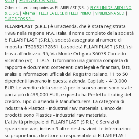
SUD
|
EUROSICOS S.R.L.
Other related companies as FLLARIPLAST (S.R.L.):
FLCELLINI DR. ARDUINO
& C. SRL
|
Altema
|
FELET LA LUCE di FELET PRIMO
|
VINILRESINA SUD
|
EUROSICOS S.R.L.
FLLARIPLAST (S.R.L.)
è un'azienda, che è stata registrata
1988 nella regione N\A, Italia. Il nome completo della società
è FLLARIPLAST (S.R.L.), società assegnata al numero di
imposta IT52852172851. La società FLLARIPLAST (S.R.L.) si
trova all'indirizzo: 95, Via Monte Ortigara 36073 Cornedo
Vicentino (VI) - ITALY. Ti forniamo una gamma completa di
rapporti e documenti contenenti dati legali e finanziari, fatti,
analisi e informazioni ufficiali dal Registro italiano. 11 to 50
dipendenti lavorano in questa azienda. Capitale - 413,000
EUR. Le vendite della società per lo scorso anno sono state
pari a più di 439,000 EUR, e questo ha Perfetto il rating del
credito. Tipo di azienda è Manufacturers. La categoria di
industria è Plastics - industrial raw materials. Elenco dei
prodotti sono Plastics - industrial raw materials.
L'attività principale di FLLARIPLAST (S.R.L.) è Servizi di
riparazione vari, incluso 9 altre destinazioni. Le informazioni
su proprietario, direttore o responsabile di FLLARIPLAST