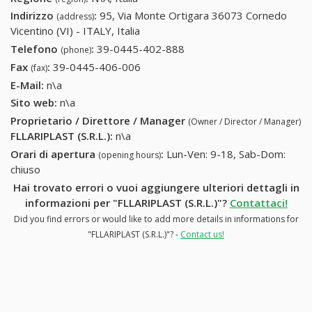
Indirizzo
:
95, Via Monte Ortigara 36073 Cornedo
(address)
Vicentino (VI) - ITALY, Italia
Telefono
:
39-0445-402-888
39-0445-402-888
(phone)
Fax
:
39-0445-406-006
39-0445-406-006
(fax)
E-Mail:
n\a
Sito web:
n\a
Proprietario / Direttore / Manager
(Owner / Director / Manager)
FLLARIPLAST (S.R.L.)
:
n\a
Orari di apertura
:
Lun-Ven: 9-18, Sab-Dom:
(opening hours)
chiuso
Hai trovato errori o vuoi aggiungere ulteriori dettagli in
informazioni per "FLLARIPLAST (S.R.L.)"?
Contattaci!
Did you find errors or would like to add more details in informations for
"FLLARIPLAST (S.R.L.)"? -
Contact us!