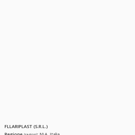
FLLARIPLAST (S.R.L.)
Regione
:
N\A, Italia
(region)