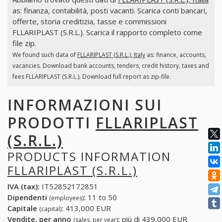
as: finanza, contabilità, posti vacanti. Scarica conti bancari,
offerte, storia creditizia, tasse e commissioni
FLLARIPLAST (S.R.L.). Scarica il rapporto completo come
file zip.
We found such data of
FLLARIPLAST (S.R.L.), Italy
as: finance, accounts,
vacancies. Download bank accounts, tenders, credit history, taxes and
fees FLLARIPLAST (S.R.L.). Download full report as zip-file.
INFORMAZIONI SUI
PRODOTTI
FLLARIPLAST
(S.R.L.)
PRODUCTS INFORMATION
FLLARIPLAST (S.R.L.)
IVA (tax):
IT52852172851
Dipendenti
:
11 to 50
(employees)
Capitale
:
413,000 EUR
(capital)
Vendite, per anno
:
più di 439,000 EUR
(sales, per year)