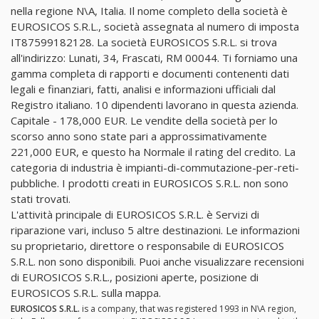
nella regione N\A, Italia. Il nome completo della società è
EUROSICOS S.R.L., società assegnata al numero di imposta
IT87599182128. La società EUROSICOS S.R.L. si trova
all'indirizzo: Lunati, 34, Frascati, RM 00044. Ti forniamo una
gamma completa di rapporti e documenti contenenti dati
legali e finanziari, fatti, analisi e informazioni ufficiali dal
Registro italiano. 10 dipendenti lavorano in questa azienda.
Capitale - 178,000 EUR. Le vendite della società per lo
scorso anno sono state pari a approssimativamente
221,000 EUR, e questo ha Normale il rating del credito. La
categoria di industria è impianti-di-commutazione-per-reti-
pubbliche. I prodotti creati in EUROSICOS S.R.L. non sono
stati trovati.
L'attività principale di EUROSICOS S.R.L. è Servizi di
riparazione vari, incluso 5 altre destinazioni. Le informazioni
su proprietario, direttore o responsabile di EUROSICOS
S.R.L. non sono disponibili. Puoi anche visualizzare recensioni
di EUROSICOS S.R.L., posizioni aperte, posizione di
EUROSICOS S.R.L. sulla mappa.
EUROSICOS S.R.L.
is a company, that was registered 1993 in N\A region,