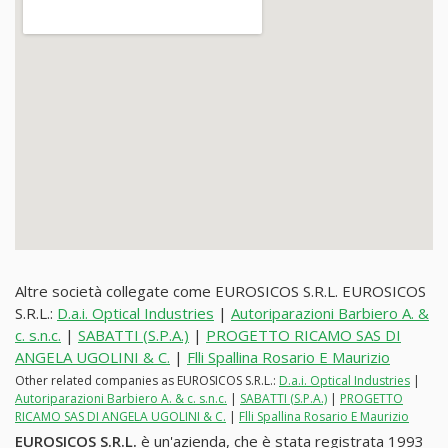
Altre società collegate come EUROSICOS S.R.L. EUROSICOS
S.R.L.:
D.a.i. Optical Industries
|
Autoriparazioni Barbiero A. &
c. s.n.c.
|
SABATTI (S.P.A.)
|
PROGETTO RICAMO SAS DI
ANGELA UGOLINI & C.
|
Flli Spallina Rosario E Maurizio
Other related companies as EUROSICOS S.R.L.:
D.a.i. Optical Industries
|
Autoriparazioni Barbiero A. & c. s.n.c.
|
SABATTI (S.P.A.)
|
PROGETTO
RICAMO SAS DI ANGELA UGOLINI & C.
|
Flli Spallina Rosario E Maurizio
EUROSICOS S.R.L.
è un'azienda, che è stata registrata 1993