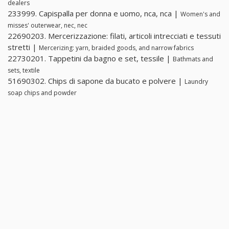
dealers
233999. Capispalla per donna e uomo, nca, nca |
Women's and
misses' outerwear, nec, nec
22690203. Mercerizzazione: filati, articoli intrecciati e tessuti
stretti |
Mercerizing: yarn, braided goods, and narrow fabrics
22730201. Tappetini da bagno e set, tessile |
Bathmats and
sets, textile
51690302. Chips di sapone da bucato e polvere |
Laundry
soap chips and powder