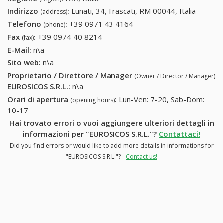
Indirizzo
:
Lunati, 34, Frascati, RM 00044, Italia
(address)
Telefono
:
+39 0971 43 4164
+39 0971 43 4164
(phone)
Fax
:
+39 0974 40 8214
+39 0974 40 8214
(fax)
E-Mail:
n\a
Sito web:
n\a
Proprietario / Direttore / Manager
(Owner / Director / Manager)
EUROSICOS S.R.L.
:
n\a
Orari di apertura
:
Lun-Ven: 7-20, Sab-Dom:
(opening hours)
10-17
Hai trovato errori o vuoi aggiungere ulteriori dettagli in
informazioni per "EUROSICOS S.R.L."?
Contattaci!
Did you find errors or would like to add more details in informations for
"EUROSICOS S.R.L."? -
Contact us!