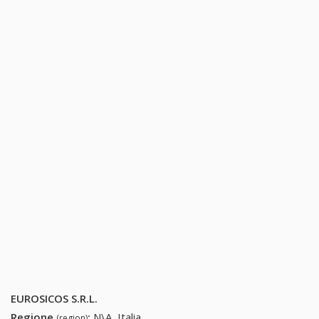
EUROSICOS S.R.L.
Regione
:
N\A, Italia
(region)