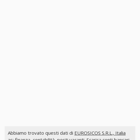
Abbiamo trovato questi dati di
EUROSICOS S.R.L., Italia
as: finanza, contabilità, posti vacanti. Scarica conti bancari,