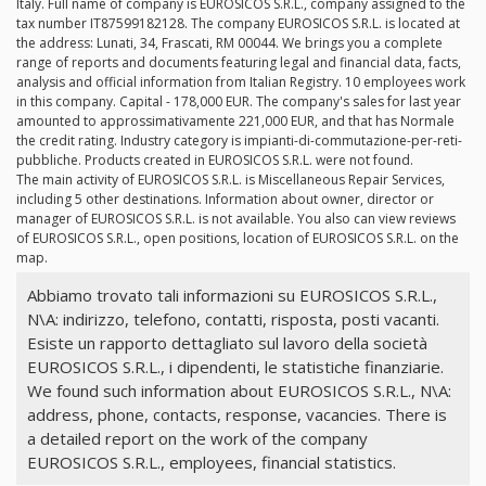
Italy. Full name of company is EUROSICOS S.R.L., company assigned to the
tax number IT87599182128. The company EUROSICOS S.R.L. is located at
the address: Lunati, 34, Frascati, RM 00044. We brings you a complete
range of reports and documents featuring legal and financial data, facts,
analysis and official information from Italian Registry. 10 employees work
in this company. Capital - 178,000 EUR. The company's sales for last year
amounted to approssimativamente 221,000 EUR, and that has Normale
the credit rating. Industry category is impianti-di-commutazione-per-reti-
pubbliche. Products created in EUROSICOS S.R.L. were not found.
The main activity of EUROSICOS S.R.L. is Miscellaneous Repair Services,
including 5 other destinations. Information about owner, director or
manager of EUROSICOS S.R.L. is not available. You also can view reviews
of EUROSICOS S.R.L., open positions, location of EUROSICOS S.R.L. on the
map.
Abbiamo trovato tali informazioni su EUROSICOS S.R.L.,
N\A: indirizzo, telefono, contatti, risposta, posti vacanti.
Esiste un rapporto dettagliato sul lavoro della società
EUROSICOS S.R.L., i dipendenti, le statistiche finanziarie.
We found such information about EUROSICOS S.R.L., N\A:
address, phone, contacts, response, vacancies. There is
a detailed report on the work of the company
EUROSICOS S.R.L., employees, financial statistics.