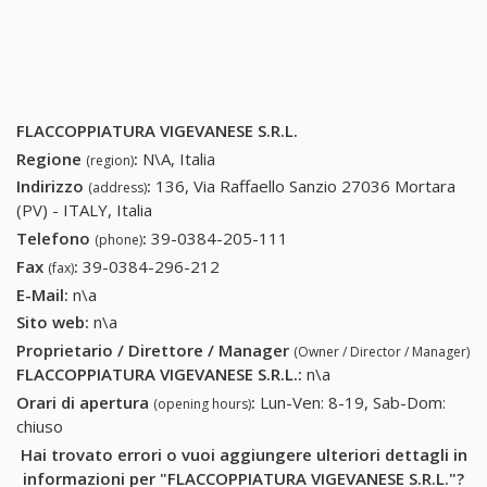
FLACCOPPIATURA VIGEVANESE S.R.L.
Regione
:
N\A, Italia
(region)
Indirizzo
:
136, Via Raffaello Sanzio 27036 Mortara
(address)
(PV) - ITALY, Italia
Telefono
:
39-0384-205-111
39-0384-205-111
(phone)
Fax
:
39-0384-296-212
39-0384-296-212
(fax)
E-Mail:
n\a
Sito web:
n\a
Proprietario / Direttore / Manager
(Owner / Director / Manager)
FLACCOPPIATURA VIGEVANESE S.R.L.
:
n\a
Orari di apertura
:
Lun-Ven: 8-19, Sab-Dom:
(opening hours)
chiuso
Hai trovato errori o vuoi aggiungere ulteriori dettagli in
informazioni per "FLACCOPPIATURA VIGEVANESE S.R.L."?