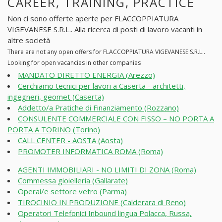
CAREER, TRAINING, PRACTICE
Non ci sono offerte aperte per FLACCOPPIATURA
VIGEVANESE S.R.L.. Alla ricerca di posti di lavoro vacanti in
altre società
There are not any open offers for FLACCOPPIATURA VIGEVANESE S.R.L..
Looking for open vacancies in other companies
MANDATO DIRETTO ENERGIA (Arezzo)
Cerchiamo tecnici per lavori a Caserta - architetti,
ingegneri, geomet (Caserta)
Addetto/a Pratiche di Finanziamento (Rozzano)
CONSULENTE COMMERCIALE CON FISSO – NO PORTA A
PORTA A TORINO (Torino)
CALL CENTER - AOSTA (Aosta)
PROMOTER INFORMATICA ROMA (Roma)
AGENTI IMMOBILIARI - NO LIMITI DI ZONA (Roma)
Commessa gioielleria (Gallarate)
Operai/e settore vetro (Parma)
TIROCINIO IN PRODUZIONE (Calderara di Reno)
Operatori Telefonici Inbound lingua Polacca, Russa,