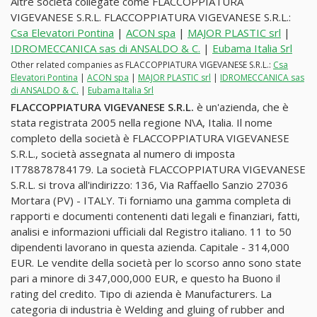
Altre società collegate come FLACCOPPIATURA
VIGEVANESE S.R.L. FLACCOPPIATURA VIGEVANESE S.R.L.:
Csa Elevatori Pontina
|
ACON spa
|
MAJOR PLASTIC srl
|
IDROMECCANICA sas di ANSALDO & C.
|
Eubama Italia Srl
Other related companies as FLACCOPPIATURA VIGEVANESE S.R.L.:
Csa
Elevatori Pontina
|
ACON spa
|
MAJOR PLASTIC srl
|
IDROMECCANICA sas
di ANSALDO & C.
|
Eubama Italia Srl
FLACCOPPIATURA VIGEVANESE S.R.L.
è un'azienda, che è
stata registrata 2005 nella regione N\A, Italia. Il nome
completo della società è FLACCOPPIATURA VIGEVANESE
S.R.L., società assegnata al numero di imposta
IT78878784179. La società FLACCOPPIATURA VIGEVANESE
S.R.L. si trova all'indirizzo: 136, Via Raffaello Sanzio 27036
Mortara (PV) - ITALY. Ti forniamo una gamma completa di
rapporti e documenti contenenti dati legali e finanziari, fatti,
analisi e informazioni ufficiali dal Registro italiano. 11 to 50
dipendenti lavorano in questa azienda. Capitale - 314,000
EUR. Le vendite della società per lo scorso anno sono state
pari a minore di 347,000,000 EUR, e questo ha Buono il
rating del credito. Tipo di azienda è Manufacturers. La
categoria di industria è Welding and gluing of rubber and