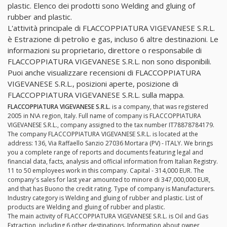
plastic. Elenco dei prodotti sono Welding and gluing of
rubber and plastic.
L'attività principale di FLACCOPPIATURA VIGEVANESE S.R.L.
è Estrazione di petrolio e gas, incluso 6 altre destinazioni. Le
informazioni su proprietario, direttore o responsabile di
FLACCOPPIATURA VIGEVANESE S.R.L. non sono disponibili.
Puoi anche visualizzare recensioni di FLACCOPPIATURA
VIGEVANESE S.R.L., posizioni aperte, posizione di
FLACCOPPIATURA VIGEVANESE S.R.L. sulla mappa.
FLACCOPPIATURA VIGEVANESE S.R.L.
is a company, that was registered
2005 in N\A region, Italy. Full name of company is FLACCOPPIATURA
VIGEVANESE S.R.L., company assigned to the tax number IT78878784179.
The company FLACCOPPIATURA VIGEVANESE S.R.L. is located at the
address: 136, Via Raffaello Sanzio 27036 Mortara (PV) - ITALY. We brings
you a complete range of reports and documents featuring legal and
financial data, facts, analysis and official information from Italian Registry.
11 to 50 employees work in this company. Capital - 314,000 EUR. The
company's sales for last year amounted to minore di 347,000,000 EUR,
and that has Buono the credit rating. Type of company is Manufacturers.
Industry category is Welding and gluing of rubber and plastic. List of
products are Welding and gluing of rubber and plastic.
The main activity of FLACCOPPIATURA VIGEVANESE S.R.L. is Oil and Gas
Extraction, including 6 other destinations. Information about owner,