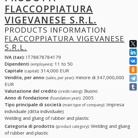
FLACCOPPIATURA
VIGEVANESE S.R.L.
PRODUCTS INFORMATION
FLACCOPPIATURA VIGEVANESE
S.R.L.
IVA (tax):
IT78878784179
Dipendenti
:
11 to 50
(employees)
Capitale
:
314,000 EUR
(capital)
Vendite, per anno
:
minore di 347,000,000
(sales, per year)
EUR
Valutazione del credito
:
Buono
(credit rating)
Anno di fondazione
:
2005
(foundation year)
Tipo principale di società
:
Impresa
(main type of company)
individuale (ditta individuale)
Welding and gluing of rubber and plastic
Categoria di prodotto
:
Welding and gluing
(product category)
of rubber and plastic