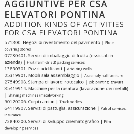
AGGIUNTIVE PER CSA
ELEVATORI PONTINA
ADDITION KINDS OF ACTIVITIES
FOR CSA ELEVATORI PONTINA
571300. Negozi di rivestimento del pavimento |
Floor
covering stores
07230401. Servizi di imballaggio di frutta (essiccati in
azienda) |
Fruit (farm-dried) packing services
13890301. Pozzi acidificanti |
Acidizing wells
25319901. Mobili sala assemblaggio |
Assembly hall furniture
27549908. Stampa di lavoro: rotocalco |
Job printing: gravure
35419914. Macchine per la rasatura (lavorazione dei metalli)
|
Shaving machines (metalworking)
50120206. Corpi camion |
Truck bodies
64119907. Servizi di pattuglia, assicurazione |
Patrol services,
insurance
73840200. Servizi di sviluppo cinematografico |
Film
developing services