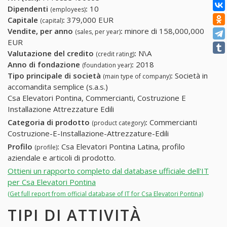
Dipendenti
:
10
(employees)
Capitale
:
379,000 EUR
(capital)
Vendite, per anno
:
minore di 158,000,000
(sales, per year)
EUR
Valutazione del credito
:
N\A
(credit rating)
Anno di fondazione
:
2018
(foundation year)
Tipo principale di società
:
Società in
(main type of company)
accomandita semplice (s.a.s.)
Csa Elevatori Pontina, Commercianti, Costruzione E
Installazione Attrezzature Edili
Categoria di prodotto
:
Commercianti
(product category)
Costruzione-E-Installazione-Attrezzature-Edili
Profilo
:
Csa Elevatori Pontina Latina, profilo
(profile)
aziendale e articoli di prodotto.
Ottieni un rapporto completo dal database ufficiale dell'IT
per Csa Elevatori Pontina
(Get full report from official database of IT for Csa Elevatori Pontina)
TIPI DI ATTIVITÀ