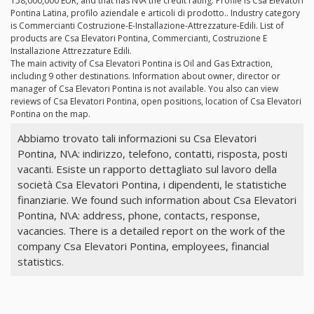
158,000,000 EUR, and that has N\A the credit rating. Profile is Csa Elevatori
Pontina Latina, profilo aziendale e articoli di prodotto.. Industry category
is Commercianti Costruzione-E-Installazione-Attrezzature-Edili. List of
products are Csa Elevatori Pontina, Commercianti, Costruzione E
Installazione Attrezzature Edili.
The main activity of Csa Elevatori Pontina is Oil and Gas Extraction,
including 9 other destinations. Information about owner, director or
manager of Csa Elevatori Pontina is not available. You also can view
reviews of Csa Elevatori Pontina, open positions, location of Csa Elevatori
Pontina on the map.
Abbiamo trovato tali informazioni su Csa Elevatori
Pontina, N\A: indirizzo, telefono, contatti, risposta, posti
vacanti. Esiste un rapporto dettagliato sul lavoro della
società Csa Elevatori Pontina, i dipendenti, le statistiche
finanziarie. We found such information about Csa Elevatori
Pontina, N\A: address, phone, contacts, response,
vacancies. There is a detailed report on the work of the
company Csa Elevatori Pontina, employees, financial
statistics.