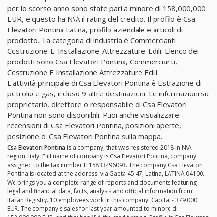
per lo scorso anno sono state pari a minore di 158,000,000
EUR, e questo ha N\A il rating del credito. Il profilo è Csa
Elevatori Pontina Latina, profilo aziendale e articoli di
prodotto.. La categoria di industria è Commercianti
Costruzione-E-Installazione-Attrezzature-Edili. Elenco dei
prodotti sono Csa Elevatori Pontina, Commercianti,
Costruzione E Installazione Attrezzature Edili.
L'attività principale di Csa Elevatori Pontina è Estrazione di
petrolio e gas, incluso 9 altre destinazioni. Le informazioni su
proprietario, direttore o responsabile di Csa Elevatori
Pontina non sono disponibili. Puoi anche visualizzare
recensioni di Csa Elevatori Pontina, posizioni aperte,
posizione di Csa Elevatori Pontina sulla mappa.
Csa Elevatori Pontina
is a company, that was registered 2018 in N\A
region, Italy. Full name of company is Csa Elevatori Pontina, company
assigned to the tax number IT16833496093. The company Csa Elevatori
Pontina is located at the address: via Gaeta 45 47, Latina, LATINA 04100.
We brings you a complete range of reports and documents featuring
legal and financial data, facts, analysis and official information from
Italian Registry. 10 employees work in this company. Capital - 379,000
EUR. The company's sales for last year amounted to minore di