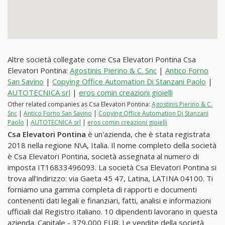
Altre società collegate come Csa Elevatori Pontina Csa
Elevatori Pontina:
Agostinis Pierino & C. Snc
|
Antico Forno
San Savino
|
Copying Office Automation Di Stanzani Paolo
|
AUTOTECNICA srl
|
eros comin creazioni gioielli
Other related companies as Csa Elevatori Pontina:
Agostinis Pierino & C.
Snc
|
Antico Forno San Savino
|
Copying Office Automation Di Stanzani
Paolo
|
AUTOTECNICA srl
|
eros comin creazioni gioielli
Csa Elevatori Pontina
è un'azienda, che è stata registrata
2018 nella regione N\A, Italia. Il nome completo della società
è Csa Elevatori Pontina, società assegnata al numero di
imposta IT16833496093. La società Csa Elevatori Pontina si
trova all'indirizzo: via Gaeta 45 47, Latina, LATINA 04100. Ti
forniamo una gamma completa di rapporti e documenti
contenenti dati legali e finanziari, fatti, analisi e informazioni
ufficiali dal Registro italiano. 10 dipendenti lavorano in questa
azienda. Capitale - 379,000 EUR. Le vendite della società