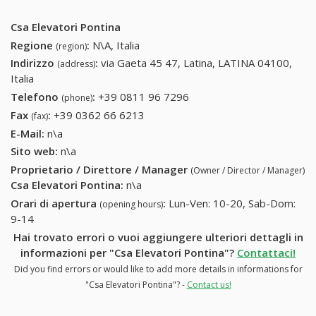
Csa Elevatori Pontina
Regione
:
N\A, Italia
(region)
Indirizzo
:
via Gaeta 45 47, Latina, LATINA 04100,
(address)
Italia
Telefono
:
+39 0811 96 7296
+39 0811 96 7296
(phone)
Fax
:
+39 0362 66 6213
+39 0362 66 6213
(fax)
E-Mail:
n\a
Sito web:
n\a
Proprietario / Direttore / Manager
(Owner / Director / Manager)
Csa Elevatori Pontina
:
n\a
Orari di apertura
:
Lun-Ven: 10-20, Sab-Dom:
(opening hours)
9-14
Hai trovato errori o vuoi aggiungere ulteriori dettagli in
informazioni per "Csa Elevatori Pontina"?
Contattaci!
Did you find errors or would like to add more details in informations for
"Csa Elevatori Pontina"? -
Contact us!