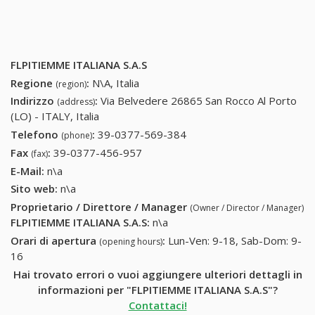
FLPITIEMME ITALIANA S.A.S
Regione
:
N\A, Italia
(region)
Indirizzo
:
Via Belvedere 26865 San Rocco Al Porto
(address)
(LO) - ITALY, Italia
Telefono
:
39-0377-569-384
39-0377-569-384
(phone)
Fax
:
39-0377-456-957
39-0377-456-957
(fax)
E-Mail:
n\a
Sito web:
n\a
Proprietario / Direttore / Manager
(Owner / Director / Manager)
FLPITIEMME ITALIANA S.A.S
:
n\a
Orari di apertura
:
Lun-Ven: 9-18, Sab-Dom: 9-
(opening hours)
16
Hai trovato errori o vuoi aggiungere ulteriori dettagli in
informazioni per "FLPITIEMME ITALIANA S.A.S"?
Contattaci!