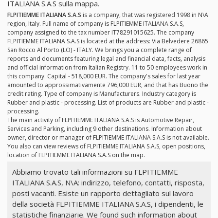
ITALIANA S.A.S sulla mappa.
FLPITIEMME ITALIANA S.A.S
is a company, that was registered 1998 in N\A
region, Italy. Full name of company is FLPITIEMME ITALIANA S.A.S,
company assigned to the tax number IT78291015625. The company
FLPITIEMME ITALIANA S.A.S is located at the address: Via Belvedere 26865
San Rocco Al Porto (LO) - ITALY. We brings you a complete range of
reports and documents featuring legal and financial data, facts, analysis
and official information from Italian Registry. 11 to 50 employees work in
this company. Capital - 518,000 EUR. The company's sales for last year
amounted to approssimativamente 796,000 EUR, and that has Buono the
credit rating. Type of company is Manufacturers. Industry category is
Rubber and plastic - processing. List of products are Rubber and plastic -
processing.
The main activity of FLPITIEMME ITALIANA S.A.S is Automotive Repair,
Services and Parking, including 9 other destinations. Information about
owner, director or manager of FLPITIEMME ITALIANA S.A.S is not available.
You also can view reviews of FLPITIEMME ITALIANA S.A.S, open positions,
location of FLPITIEMME ITALIANA S.A.S on the map.
Abbiamo trovato tali informazioni su FLPITIEMME
ITALIANA S.A.S, N\A: indirizzo, telefono, contatti, risposta,
posti vacanti. Esiste un rapporto dettagliato sul lavoro
della società FLPITIEMME ITALIANA S.A.S, i dipendenti, le
statistiche finanziarie. We found such information about