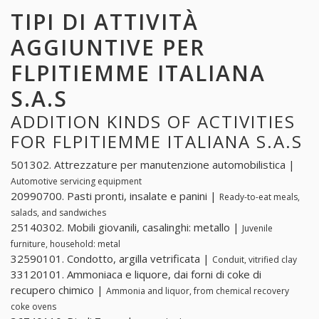
TIPI DI ATTIVITÀ
AGGIUNTIVE PER
FLPITIEMME ITALIANA
S.A.S
ADDITION KINDS OF ACTIVITIES
FOR FLPITIEMME ITALIANA S.A.S
501302. Attrezzature per manutenzione automobilistica |
Automotive servicing equipment
20990700. Pasti pronti, insalate e panini |
Ready-to-eat meals,
salads, and sandwiches
25140302. Mobili giovanili, casalinghi: metallo |
Juvenile
furniture, household: metal
32590101. Condotto, argilla vetrificata |
Conduit, vitrified clay
33120101. Ammoniaca e liquore, dai forni di coke di
recupero chimico |
Ammonia and liquor, from chemical recovery
coke ovens