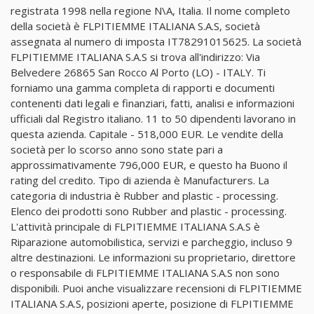
registrata 1998 nella regione N\A, Italia. Il nome completo
della società è FLPITIEMME ITALIANA S.A.S, società
assegnata al numero di imposta IT78291015625. La società
FLPITIEMME ITALIANA S.A.S si trova all'indirizzo: Via
Belvedere 26865 San Rocco Al Porto (LO) - ITALY. Ti
forniamo una gamma completa di rapporti e documenti
contenenti dati legali e finanziari, fatti, analisi e informazioni
ufficiali dal Registro italiano. 11 to 50 dipendenti lavorano in
questa azienda. Capitale - 518,000 EUR. Le vendite della
società per lo scorso anno sono state pari a
approssimativamente 796,000 EUR, e questo ha Buono il
rating del credito. Tipo di azienda è Manufacturers. La
categoria di industria è Rubber and plastic - processing.
Elenco dei prodotti sono Rubber and plastic - processing.
L'attività principale di FLPITIEMME ITALIANA S.A.S è
Riparazione automobilistica, servizi e parcheggio, incluso 9
altre destinazioni. Le informazioni su proprietario, direttore
o responsabile di FLPITIEMME ITALIANA S.A.S non sono
disponibili. Puoi anche visualizzare recensioni di FLPITIEMME
ITALIANA S.A.S, posizioni aperte, posizione di FLPITIEMME