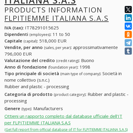
ITALIANA S.A.S
PRODUCTS INFORMATION
FLPITIEMME ITALIANA S.A.S
IVA (tax):
IT78291015625
Dipendenti
:
11 to 50
(employees)
Capitale
:
518,000 EUR
(capital)
Vendite, per anno
:
approssimativamente
(sales, per year)
796,000 EUR
Valutazione del credito
:
Buono
(credit rating)
Anno di fondazione
:
1998
(foundation year)
Tipo principale di società
:
Società in
(main type of company)
nome collettivo (s.n.c.)
Rubber and plastic - processing
Categoria di prodotto
:
Rubber and plastic -
(product category)
processing
Genere
:
Manufacturers
(type)
Ottieni un rapporto completo dal database ufficiale dell'IT
per FLPITIEMME ITALIANA S.A.S
(Get full report from official database of IT for FLPITIEMME ITALIANA S.A.S)