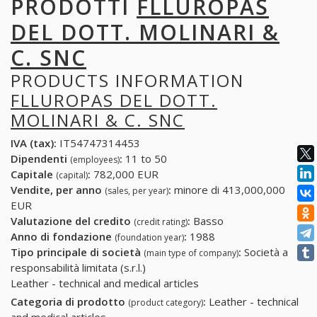
PRODOTTI
FLLUROPAS
DEL DOTT. MOLINARI &
C. SNC
PRODUCTS INFORMATION
FLLUROPAS DEL DOTT.
MOLINARI & C. SNC
IVA (tax):
IT54747314453
Dipendenti
:
11 to 50
(employees)
Capitale
:
782,000 EUR
(capital)
Vendite, per anno
:
minore di 413,000,000
(sales, per year)
EUR
Valutazione del credito
:
Basso
(credit rating)
Anno di fondazione
:
1988
(foundation year)
Tipo principale di società
:
Società a
(main type of company)
responsabilità limitata (s.r.l.)
Leather - technical and medical articles
Categoria di prodotto
:
Leather - technical
(product category)