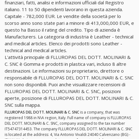
finanziari, fatti, analisi e informazioni ufficiali dal Registro
italiano. 11 to 50 dipendenti lavorano in questa azienda.
Capitale - 782,000 EUR. Le vendite della società per lo
scorso anno sono state pari a minore di 413,000,000 EUR, e
questo ha Basso il rating del credito. Tipo di azienda è
Manufacturers. La categoria di industria è Leather - technical
and medical articles. Elenco dei prodotti sono Leather -
technical and medical articles.
L'attività principale di FLLUROPAS DEL DOTT. MOLINARI &
C. SNC è Gomma e prodotti in plastica vari, incluso 8 altre
destinazioni. Le informazioni su proprietario, direttore o
responsabile di FLLUROPAS DEL DOTT. MOLINARI & C. SNC
non sono disponibili. Puoi anche visualizzare recensioni di
FLLUROPAS DEL DOTT. MOLINARI & C. SNC, posizioni
aperte, posizione di FLLUROPAS DEL DOTT. MOLINARI & C.
SNC sulla mappa.
FLLUROPAS DEL DOTT. MOLINARI & C. SNC
is a company, that was
registered 1988 in N\A region, Italy. Full name of company is FLLUROPAS
DEL DOTT. MOLINARI & C. SNC, company assigned to the tax number
IT54747314453. The company FLLUROPAS DEL DOTT. MOLINARI & C. SNC
is located at the address: 4, Via Antonio Vivaldi 24040 Calvenzano (BG) -