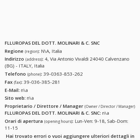
FLLUROPAS DEL DOTT. MOLINARI & C. SNC
Regione
:
N\A, Italia
(region)
Indirizzo
:
4, Via Antonio Vivaldi 24040 Calvenzano
(address)
(BG) - ITALY, Italia
Telefono
:
39-0363-853-262
39-0363-853-262
(phone)
Fax
:
39-036-385-281
39-036-385-281
(fax)
E-Mail:
n\a
Sito web:
n\a
Proprietario / Direttore / Manager
(Owner / Director / Manager)
FLLUROPAS DEL DOTT. MOLINARI & C. SNC
:
n\a
Orari di apertura
:
Lun-Ven: 9-18, Sab-Dom:
(opening hours)
11-15
Hai trovato errori o vuoi aggiungere ulteriori dettagli in