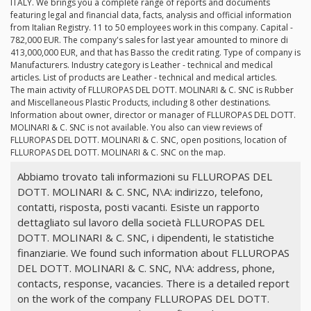
ITALY. We brings you a complete range of reports and documents
featuring legal and financial data, facts, analysis and official information
from Italian Registry. 11 to 50 employees work in this company. Capital -
782,000 EUR. The company's sales for last year amounted to minore di
413,000,000 EUR, and that has Basso the credit rating. Type of company is
Manufacturers. Industry category is Leather - technical and medical
articles. List of products are Leather - technical and medical articles.
The main activity of FLLUROPAS DEL DOTT. MOLINARI & C. SNC is Rubber
and Miscellaneous Plastic Products, including 8 other destinations.
Information about owner, director or manager of FLLUROPAS DEL DOTT.
MOLINARI & C. SNC is not available. You also can view reviews of
FLLUROPAS DEL DOTT. MOLINARI & C. SNC, open positions, location of
FLLUROPAS DEL DOTT. MOLINARI & C. SNC on the map.
Abbiamo trovato tali informazioni su FLLUROPAS DEL
DOTT. MOLINARI & C. SNC, N\A: indirizzo, telefono,
contatti, risposta, posti vacanti. Esiste un rapporto
dettagliato sul lavoro della società FLLUROPAS DEL
DOTT. MOLINARI & C. SNC, i dipendenti, le statistiche
finanziarie. We found such information about FLLUROPAS
DEL DOTT. MOLINARI & C. SNC, N\A: address, phone,
contacts, response, vacancies. There is a detailed report
on the work of the company FLLUROPAS DEL DOTT.