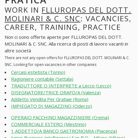
WORK IN
FLLUROPAS DEL DOTT.
MOLINARI & C. SNC
: VACANCIES,
CAREER, TRAINING, PRACTICE
Non ci sono offerte aperte per FLLUROPAS DEL DOTT.
MOLINARI & C. SNC. Alla ricerca di posti di lavoro vacanti in
altre società
There are not any open offers for FLLUROPAS DEL DOTT. MOLINARI & C.
SNC. Looking for open vacancies in other companies
Cercasi estetista (Torino)
Ragioniere contabile (Settala)
TRADUTTORE O INTERPRETE a Lecco (Lecco)
DISEGNATORE/TRICE ORAFO/A (Valenza)
Addetto Vendita Per Gratiae (Roma)
IMPIEGATO DI MAGAZZINO (Oderzo)
OPERAIO FACCHINO MAGAZZINIERE (Crema)
COMMERCIALE ESTERO (Mestrino)
1 ADDETTO/A BANCO GASTRONOMIA (Piacenza)
Junior Business Intelligence/ Sap B.O. - Milano (Milano)