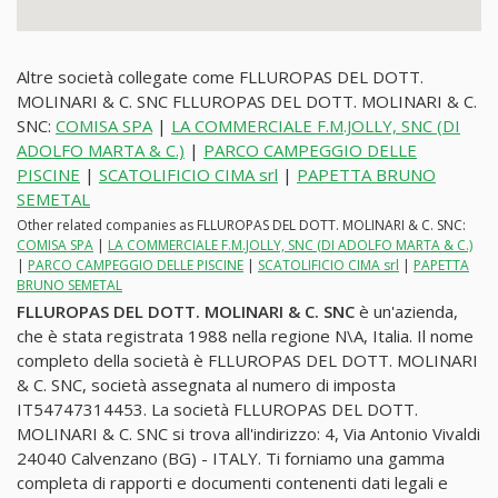
Altre società collegate come FLLUROPAS DEL DOTT.
MOLINARI & C. SNC FLLUROPAS DEL DOTT. MOLINARI & C.
SNC:
COMISA SPA
|
LA COMMERCIALE F.M.JOLLY, SNC (DI
ADOLFO MARTA & C.)
|
PARCO CAMPEGGIO DELLE
PISCINE
|
SCATOLIFICIO CIMA srl
|
PAPETTA BRUNO
SEMETAL
Other related companies as FLLUROPAS DEL DOTT. MOLINARI & C. SNC:
COMISA SPA
|
LA COMMERCIALE F.M.JOLLY, SNC (DI ADOLFO MARTA & C.)
|
PARCO CAMPEGGIO DELLE PISCINE
|
SCATOLIFICIO CIMA srl
|
PAPETTA
BRUNO SEMETAL
FLLUROPAS DEL DOTT. MOLINARI & C. SNC
è un'azienda,
che è stata registrata 1988 nella regione N\A, Italia. Il nome
completo della società è FLLUROPAS DEL DOTT. MOLINARI
& C. SNC, società assegnata al numero di imposta
IT54747314453. La società FLLUROPAS DEL DOTT.
MOLINARI & C. SNC si trova all'indirizzo: 4, Via Antonio Vivaldi
24040 Calvenzano (BG) - ITALY. Ti forniamo una gamma
completa di rapporti e documenti contenenti dati legali e