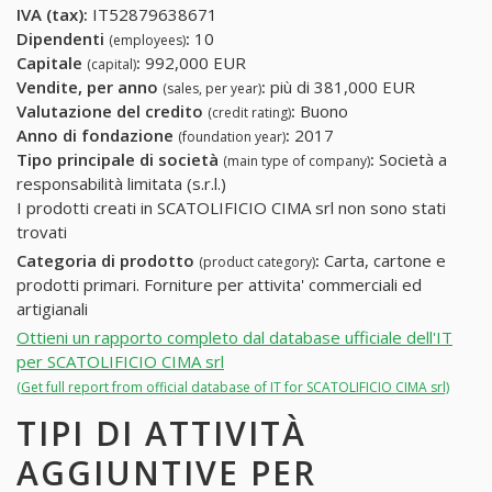
IVA (tax):
IT52879638671
Dipendenti
:
10
(employees)
Capitale
:
992,000 EUR
(capital)
Vendite, per anno
:
più di 381,000 EUR
(sales, per year)
Valutazione del credito
:
Buono
(credit rating)
Anno di fondazione
:
2017
(foundation year)
Tipo principale di società
:
Società a
(main type of company)
responsabilità limitata (s.r.l.)
I prodotti creati in SCATOLIFICIO CIMA srl non sono stati
trovati
Categoria di prodotto
:
Carta, cartone e
(product category)
prodotti primari. Forniture per attivita' commerciali ed
artigianali
Ottieni un rapporto completo dal database ufficiale dell'IT
per SCATOLIFICIO CIMA srl
(Get full report from official database of IT for SCATOLIFICIO CIMA srl)
TIPI DI ATTIVITÀ
AGGIUNTIVE PER