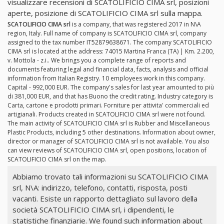
visualizzare recensioni di SCATOLIFICIO CIMA srl, posizioni
aperte, posizione di SCATOLIFICIO CIMA srl sulla mappa.
SCATOLIFICIO CIMA srl
is a company, that was registered 2017 in N\A
region, Italy. Full name of company is SCATOLIFICIO CIMA srl, company
assigned to the tax number IT52879638671. The company SCATOLIFICIO
CIMA srl is located at the address: 74015 Martina Franca (TA) | Km. 2.200,
v. Mottola - z.i.. We brings you a complete range of reports and
documents featuring legal and financial data, facts, analysis and official
information from Italian Registry. 10 employees work in this company.
Capital - 992,000 EUR. The company's sales for last year amounted to più
di 381,000 EUR, and that has Buono the credit rating. Industry category is
Carta, cartone e prodotti primari. Forniture per attivita' commerciali ed
artigianali. Products created in SCATOLIFICIO CIMA srl were not found.
The main activity of SCATOLIFICIO CIMA srl is Rubber and Miscellaneous
Plastic Products, including 5 other destinations. Information about owner,
director or manager of SCATOLIFICIO CIMA srl is not available. You also
can view reviews of SCATOLIFICIO CIMA srl, open positions, location of
SCATOLIFICIO CIMA srl on the map.
Abbiamo trovato tali informazioni su SCATOLIFICIO CIMA
srl, N\A: indirizzo, telefono, contatti, risposta, posti
vacanti. Esiste un rapporto dettagliato sul lavoro della
società SCATOLIFICIO CIMA srl, i dipendenti, le
statistiche finanziarie. We found such information about