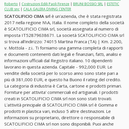
Roberto
|
Costruzioni Edili Paoli Firenze
|
BRUNI BOSSIO SRL
|
ESTETIC
CLUB snc
|
CALA GALERA DIVING CENTER
SCATOLIFICIO CIMA srl
è un'azienda, che è stata registrata
2017 nella regione N\A, Italia. Il nome completo della società
è SCATOLIFICIO CIMA srl, società assegnata al numero di
imposta IT52879638671. La società SCATOLIFICIO CIMA srl
si trova all'indirizzo: 74015 Martina Franca (TA) | Km. 2.200,
v. Mottola - z.i.. Ti forniamo una gamma completa di rapporti
e documenti contenenti dati legali e finanziari, fatti, analisi e
informazioni ufficiali dal Registro italiano. 10 dipendenti
lavorano in questa azienda. Capitale - 992,000 EUR. Le
vendite della società per lo scorso anno sono state pari a
più di 381,000 EUR, e questo ha Buono il rating del credito.
La categoria di industria è Carta, cartone e prodotti primari.
Forniture per attivita' commerciali ed artigianali. I prodotti
creati in SCATOLIFICIO CIMA srl non sono stati trovati.
L'attività principale di SCATOLIFICIO CIMA srl è Gomma e
prodotti in plastica vari, incluso 5 altre destinazioni. Le
informazioni su proprietario, direttore o responsabile di
SCATOLIFICIO CIMA srl non sono disponibili. Puoi anche