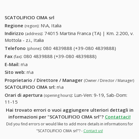
SCATOLIFICIO CIMA srl
Regione
:
N\A, Italia
(region)
Indirizzo
:
74015 Martina Franca (TA) | Km. 2.200, v.
(address)
Mottola - z.i., Italia
Telefono
:
080 4839888 (+39-080 4839888)
080
(phone)
4839888
Fax
:
080 4839888 (+39-080 4839888)
080 4839888 (+39-
(fax)
(+39-080
080 4839888)
E-Mail:
n\a
4839888)
Sito web:
n\a
Proprietario / Direttore / Manager
(Owner / Director / Manager)
SCATOLIFICIO CIMA srl
:
n\a
Orari di apertura
:
Lun-Ven: 9-19, Sab-Dom:
(opening hours)
11-15
Hai trovato errori o vuoi aggiungere ulteriori dettagli in
informazioni per "SCATOLIFICIO CIMA srl"?
Contattaci!
Did you find errors or would like to add more details in informations for
"SCATOLIFICIO CIMA srl"? -
Contact us!