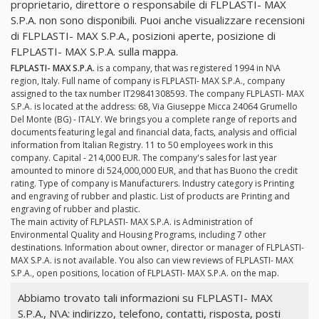
proprietario, direttore o responsabile di FLPLASTI- MAX
S.P.A. non sono disponibili. Puoi anche visualizzare recensioni
di FLPLASTI- MAX S.P.A., posizioni aperte, posizione di
FLPLASTI- MAX S.P.A. sulla mappa.
FLPLASTI- MAX S.P.A.
is a company, that was registered 1994 in N\A
region, Italy. Full name of company is FLPLASTI- MAX S.P.A., company
assigned to the tax number IT29841308593. The company FLPLASTI- MAX
S.P.A. is located at the address: 68, Via Giuseppe Micca 24064 Grumello
Del Monte (BG) - ITALY. We brings you a complete range of reports and
documents featuring legal and financial data, facts, analysis and official
information from Italian Registry. 11 to 50 employees work in this
company. Capital - 214,000 EUR. The company's sales for last year
amounted to minore di 524,000,000 EUR, and that has Buono the credit
rating. Type of company is Manufacturers. Industry category is Printing
and engraving of rubber and plastic. List of products are Printing and
engraving of rubber and plastic.
The main activity of FLPLASTI- MAX S.P.A. is Administration of
Environmental Quality and Housing Programs, including 7 other
destinations. Information about owner, director or manager of FLPLASTI-
MAX S.P.A. is not available. You also can view reviews of FLPLASTI- MAX
S.P.A., open positions, location of FLPLASTI- MAX S.P.A. on the map.
Abbiamo trovato tali informazioni su FLPLASTI- MAX
S.P.A., N\A: indirizzo, telefono, contatti, risposta, posti