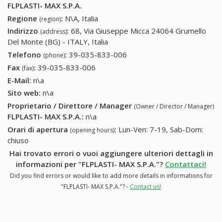
FLPLASTI- MAX S.P.A.
Regione
:
N\A, Italia
(region)
Indirizzo
:
68, Via Giuseppe Micca 24064 Grumello
(address)
Del Monte (BG) - ITALY, Italia
Telefono
:
39-035-833-006
39-035-833-006
(phone)
Fax
:
39-035-833-006
39-035-833-006
(fax)
E-Mail:
n\a
Sito web:
n\a
Proprietario / Direttore / Manager
(Owner / Director / Manager)
FLPLASTI- MAX S.P.A.
:
n\a
Orari di apertura
:
Lun-Ven: 7-19, Sab-Dom:
(opening hours)
chiuso
Hai trovato errori o vuoi aggiungere ulteriori dettagli in
informazioni per "FLPLASTI- MAX S.P.A."?
Contattaci!
Did you find errors or would like to add more details in informations for
"FLPLASTI- MAX S.P.A."? -
Contact us!