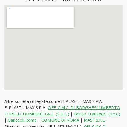
Altre società collegate come FLPLASTI- MAX S.P.A.
FLPLASTI- MAX S.P.A.:
OFF. C.M.C. DI BORGHESI UMBERTO
TURELLI DOMENICO & C. (S.N.C.)
|
Benco Transport (s.n.c.)
|
Banca di Roma
|
COMUNE DI ROMA
|
MASF S.R.L.
Other related companies as FLPLASTI- MAX S.P.A.:
OFF. C.M.C. DI