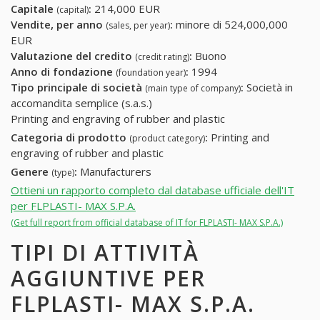
Capitale
:
214,000 EUR
(capital)
Vendite, per anno
:
minore di 524,000,000
(sales, per year)
EUR
Valutazione del credito
:
Buono
(credit rating)
Anno di fondazione
:
1994
(foundation year)
Tipo principale di società
:
Società in
(main type of company)
accomandita semplice (s.a.s.)
Printing and engraving of rubber and plastic
Categoria di prodotto
:
Printing and
(product category)
engraving of rubber and plastic
Genere
:
Manufacturers
(type)
Ottieni un rapporto completo dal database ufficiale dell'IT
per FLPLASTI- MAX S.P.A.
(Get full report from official database of IT for FLPLASTI- MAX S.P.A.)
TIPI DI ATTIVITÀ
AGGIUNTIVE PER
FLPLASTI- MAX S.P.A.