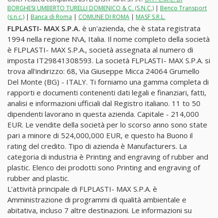
BORGHESI UMBERTO TURELLI DOMENICO & C. (S.N.C.)
|
Benco Transport
(s.n.c.)
|
Banca di Roma
|
COMUNE DI ROMA
|
MASF S.R.L.
FLPLASTI- MAX S.P.A.
è un'azienda, che è stata registrata
1994 nella regione N\A, Italia. Il nome completo della società
è FLPLASTI- MAX S.P.A., società assegnata al numero di
imposta IT29841308593. La società FLPLASTI- MAX S.P.A. si
trova all'indirizzo: 68, Via Giuseppe Micca 24064 Grumello
Del Monte (BG) - ITALY. Ti forniamo una gamma completa di
rapporti e documenti contenenti dati legali e finanziari, fatti,
analisi e informazioni ufficiali dal Registro italiano. 11 to 50
dipendenti lavorano in questa azienda. Capitale - 214,000
EUR. Le vendite della società per lo scorso anno sono state
pari a minore di 524,000,000 EUR, e questo ha Buono il
rating del credito. Tipo di azienda è Manufacturers. La
categoria di industria è Printing and engraving of rubber and
plastic. Elenco dei prodotti sono Printing and engraving of
rubber and plastic.
L'attività principale di FLPLASTI- MAX S.P.A. è
Amministrazione di programmi di qualità ambientale e
abitativa, incluso 7 altre destinazioni. Le informazioni su