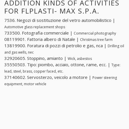
ADDITION KINDS OF ACTIVITIES
FOR FLPLASTI- MAX S.P.A.
7536. Negozi di sostituzione del vetro automobilistico |
Automotive glass replacement shops
733500. Fotografia commerciale |
Commercial photography
08119901. Fattoria albero di Natale |
Christmas tree farm
13819900. Foratura di pozzi di petrolio e gas, nca |
Drilling oil
and gas wells, nec
32920605. Stoppino, amianto |
Wick, asbestos
35550503. Tipo: piombo, acciaio, ottone, rame, ecc. |
Type:
lead, steel, brass, copper faced, etc.
37140602. Servosterzo, veicolo a motore |
Power steering
equipment, motor vehicle