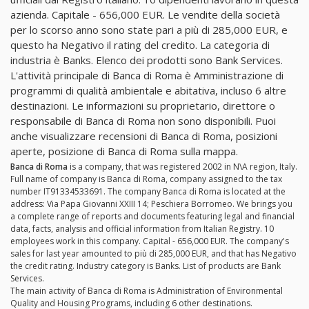
azienda. Capitale - 656,000 EUR. Le vendite della società
per lo scorso anno sono state pari a più di 285,000 EUR, e
questo ha Negativo il rating del credito. La categoria di
industria è Banks. Elenco dei prodotti sono Bank Services.
L'attività principale di Banca di Roma è Amministrazione di
programmi di qualità ambientale e abitativa, incluso 6 altre
destinazioni. Le informazioni su proprietario, direttore o
responsabile di Banca di Roma non sono disponibili. Puoi
anche visualizzare recensioni di Banca di Roma, posizioni
aperte, posizione di Banca di Roma sulla mappa.
Banca di Roma
is a company, that was registered 2002 in N\A region, Italy.
Full name of company is Banca di Roma, company assigned to the tax
number IT91334533691. The company Banca di Roma is located at the
address: Via Papa Giovanni XXIII 14; Peschiera Borromeo. We brings you
a complete range of reports and documents featuring legal and financial
data, facts, analysis and official information from Italian Registry. 10
employees work in this company. Capital - 656,000 EUR. The company's
sales for last year amounted to più di 285,000 EUR, and that has Negativo
the credit rating. Industry category is Banks. List of products are Bank
Services.
The main activity of Banca di Roma is Administration of Environmental
Quality and Housing Programs, including 6 other destinations.