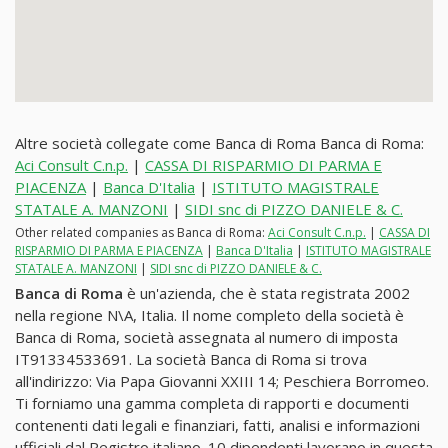
Altre società collegate come Banca di Roma Banca di Roma:
Aci Consult C.n.p.
|
CASSA DI RISPARMIO DI PARMA E
PIACENZA
|
Banca D'Italia
|
ISTITUTO MAGISTRALE
STATALE A. MANZONI
|
SIDI snc di PIZZO DANIELE & C.
Other related companies as Banca di Roma:
Aci Consult C.n.p.
|
CASSA DI
RISPARMIO DI PARMA E PIACENZA
|
Banca D'Italia
|
ISTITUTO MAGISTRALE
STATALE A. MANZONI
|
SIDI snc di PIZZO DANIELE & C.
Banca di Roma
è un'azienda, che è stata registrata 2002
nella regione N\A, Italia. Il nome completo della società è
Banca di Roma, società assegnata al numero di imposta
IT91334533691. La società Banca di Roma si trova
all'indirizzo: Via Papa Giovanni XXIII 14; Peschiera Borromeo.
Ti forniamo una gamma completa di rapporti e documenti
contenenti dati legali e finanziari, fatti, analisi e informazioni
ufficiali dal Registro italiano. 10 dipendenti lavorano in questa