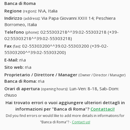
Banca di Roma
Regione
:
N\A, Italia
(region)
Indirizzo
:
Via Papa Giovanni XXIII 14; Peschiera
(address)
Borromeo, Italia
Telefono
:
02:55303218^^39.02-55303218 (+39-
(phone)
02:55303218^^39.02-55303218)
02:55303218^^39.02-
55303218 (+39-
Fax
:
02-55303200^^39.02-55303200 (+39-02-
(fax)
02:55303218^^39.02-
55303200^^39.02-55303200)
02-55303200^^39.02-
55303218)
55303200 (+39-02-
E-Mail:
n\a
55303200^^39.02-55303200)
Sito web:
n\a
Proprietario / Direttore / Manager
(Owner / Director / Manager)
Banca di Roma
:
n\a
Orari di apertura
:
Lun-Ven: 8-18, Sab-Dom:
(opening hours)
chiuso
Hai trovato errori o vuoi aggiungere ulteriori dettagli in
informazioni per "Banca di Roma"?
Contattaci!
Did you find errors or would like to add more details in informations for
"Banca di Roma"? -
Contact us!