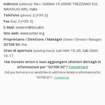
Indirizzo
:
Via c. Goldoni 19 20090 TREZZANO SUL
(address)
NAVIGLIO (MI), Italia
Telefono
:
2 (+39-2)
2 (+39-2)
(phone)
Fax
:
2 (+39-2)
2 (+39-2)
(fax)
E-Mail:
sotersrl@tiscali.it
Sito web:
www.soter.org
Proprietario / Direttore / Manager
(Owner / Director / Manager)
SOTER Srl
:
n\a
Orari di apertura
:
Lun-Ven: 10-20, Sab-Dom:
(opening hours)
10-17
Hai trovato errori o vuoi aggiungere ulteriori dettagli in
informazioni per "SOTER Srl"?
Contattaci!
Did you find errors or would like to add more details in informations for
"SOTER Srl"? -
Contact us!