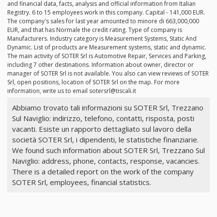
and financial data, facts, analysis and official information from Italian
Registry. 6 to 15 employees work in this company. Capital - 141,000 EUR.
The company's sales for last year amounted to minore di 663,000,000
EUR, and that has Normale the credit rating. Type of company is
Manufacturers. Industry category is Measurement Systems, Static And
Dynamic. List of products are Measurement systems, static and dynamic.
The main activity of SOTER Srl is Automotive Repair, Services and Parking,
including 7 other destinations. Information about owner, director or
manager of SOTER Srl is not available. You also can view reviews of SOTER
Srl, open positions, location of SOTER Srl on the map. For more
information, write us to email
sotersrl@tiscali.it
Abbiamo trovato tali informazioni su SOTER Srl, Trezzano
Sul Naviglio: indirizzo, telefono, contatti, risposta, posti
vacanti. Esiste un rapporto dettagliato sul lavoro della
società SOTER Srl, i dipendenti, le statistiche finanziarie.
We found such information about SOTER Srl, Trezzano Sul
Naviglio: address, phone, contacts, response, vacancies.
There is a detailed report on the work of the company
SOTER Srl, employees, financial statistics.