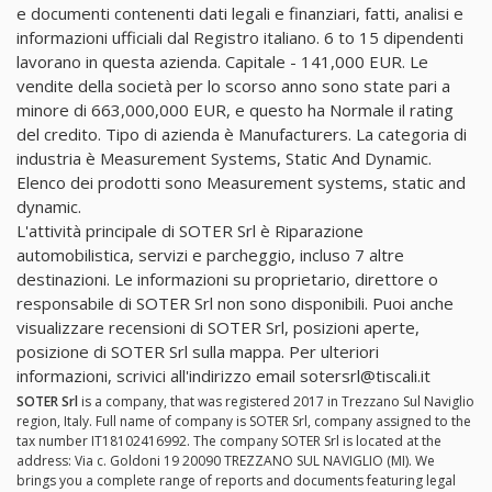
e documenti contenenti dati legali e finanziari, fatti, analisi e
informazioni ufficiali dal Registro italiano. 6 to 15 dipendenti
lavorano in questa azienda. Capitale - 141,000 EUR. Le
vendite della società per lo scorso anno sono state pari a
minore di 663,000,000 EUR, e questo ha Normale il rating
del credito. Tipo di azienda è Manufacturers. La categoria di
industria è Measurement Systems, Static And Dynamic.
Elenco dei prodotti sono Measurement systems, static and
dynamic.
L'attività principale di SOTER Srl è Riparazione
automobilistica, servizi e parcheggio, incluso 7 altre
destinazioni. Le informazioni su proprietario, direttore o
responsabile di SOTER Srl non sono disponibili. Puoi anche
visualizzare recensioni di SOTER Srl, posizioni aperte,
posizione di SOTER Srl sulla mappa. Per ulteriori
informazioni, scrivici all'indirizzo email
sotersrl@tiscali.it
SOTER Srl
is a company, that was registered 2017 in Trezzano Sul Naviglio
region, Italy. Full name of company is SOTER Srl, company assigned to the
tax number IT18102416992. The company SOTER Srl is located at the
address: Via c. Goldoni 19 20090 TREZZANO SUL NAVIGLIO (MI). We
brings you a complete range of reports and documents featuring legal