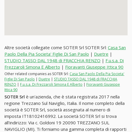
Altre società collegate come SOTER Srl SOTER Srl:
Casa San
Paolo Della Pia Societa' Figlie Di San Paolo
|
Duetre
|
STUDIO TASSO DAL 1948 di FRACCHIA RENZO
|
F.u.s.a. Di
Frezzaroli Simona E Alberto
|
Fioravanti Giuseppe Ittica 90
Other related companies as SOTER Srl:
Casa San Paolo Della Pia Societa'
Figlie Di San Paolo
|
Duetre
|
STUDIO TASSO DAL 1948 di FRACCHIA
RENZO
|
F.u.s.a. Di Frezzaroli Simona E Alberto
|
Fioravanti Giuseppe
Ittica 90
SOTER Srl
è un'azienda, che è stata registrata 2017 nella
regione Trezzano Sul Naviglio, Italia. Il nome completo della
società è SOTER Srl, società assegnata al numero di
imposta IT18102416992. La società SOTER Srl si trova
all'indirizzo: Via c. Goldoni 19 20090 TREZZANO SUL
NAVIGLIO (MI). Ti forniamo una gamma completa di rapporti