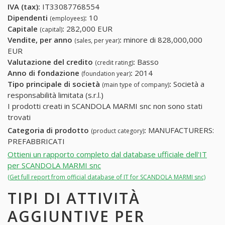
IVA (tax):
IT33087768554
Dipendenti
:
10
(employees)
Capitale
:
282,000 EUR
(capital)
Vendite, per anno
:
minore di 828,000,000
(sales, per year)
EUR
Valutazione del credito
:
Basso
(credit rating)
Anno di fondazione
:
2014
(foundation year)
Tipo principale di società
:
Società a
(main type of company)
responsabilità limitata (s.r.l.)
I prodotti creati in SCANDOLA MARMI snc non sono stati
trovati
Categoria di prodotto
:
MANUFACTURERS:
(product category)
PREFABBRICATI
Ottieni un rapporto completo dal database ufficiale dell'IT
per SCANDOLA MARMI snc
(Get full report from official database of IT for SCANDOLA MARMI snc)
TIPI DI ATTIVITÀ
AGGIUNTIVE PER