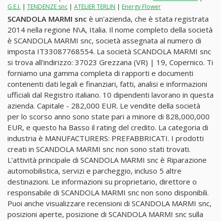
G.E.I.
|
TENDENZE snc
|
ATELIER TERLIN
|
Energy Flower
SCANDOLA MARMI snc
è un'azienda, che è stata registrata
2014 nella regione N\A, Italia. Il nome completo della società
è SCANDOLA MARMI snc, società assegnata al numero di
imposta IT33087768554. La società SCANDOLA MARMI snc
si trova all'indirizzo: 37023 Grezzana (VR) | 19, Copernico. Ti
forniamo una gamma completa di rapporti e documenti
contenenti dati legali e finanziari, fatti, analisi e informazioni
ufficiali dal Registro italiano. 10 dipendenti lavorano in questa
azienda. Capitale - 282,000 EUR. Le vendite della società
per lo scorso anno sono state pari a minore di 828,000,000
EUR, e questo ha Basso il rating del credito. La categoria di
industria è MANUFACTURERS: PREFABBRICATI. I prodotti
creati in SCANDOLA MARMI snc non sono stati trovati.
L'attività principale di SCANDOLA MARMI snc è Riparazione
automobilistica, servizi e parcheggio, incluso 5 altre
destinazioni. Le informazioni su proprietario, direttore o
responsabile di SCANDOLA MARMI snc non sono disponibili.
Puoi anche visualizzare recensioni di SCANDOLA MARMI snc,
posizioni aperte, posizione di SCANDOLA MARMI snc sulla