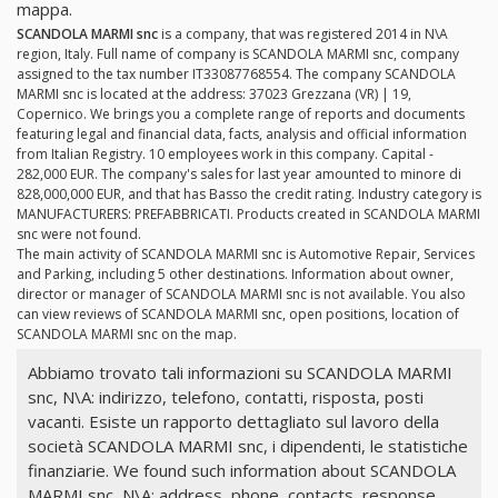
mappa.
SCANDOLA MARMI snc
is a company, that was registered 2014 in N\A
region, Italy. Full name of company is SCANDOLA MARMI snc, company
assigned to the tax number IT33087768554. The company SCANDOLA
MARMI snc is located at the address: 37023 Grezzana (VR) | 19,
Copernico. We brings you a complete range of reports and documents
featuring legal and financial data, facts, analysis and official information
from Italian Registry. 10 employees work in this company. Capital -
282,000 EUR. The company's sales for last year amounted to minore di
828,000,000 EUR, and that has Basso the credit rating. Industry category is
MANUFACTURERS: PREFABBRICATI. Products created in SCANDOLA MARMI
snc were not found.
The main activity of SCANDOLA MARMI snc is Automotive Repair, Services
and Parking, including 5 other destinations. Information about owner,
director or manager of SCANDOLA MARMI snc is not available. You also
can view reviews of SCANDOLA MARMI snc, open positions, location of
SCANDOLA MARMI snc on the map.
Abbiamo trovato tali informazioni su SCANDOLA MARMI
snc, N\A: indirizzo, telefono, contatti, risposta, posti
vacanti. Esiste un rapporto dettagliato sul lavoro della
società SCANDOLA MARMI snc, i dipendenti, le statistiche
finanziarie. We found such information about SCANDOLA
MARMI snc, N\A: address, phone, contacts, response,