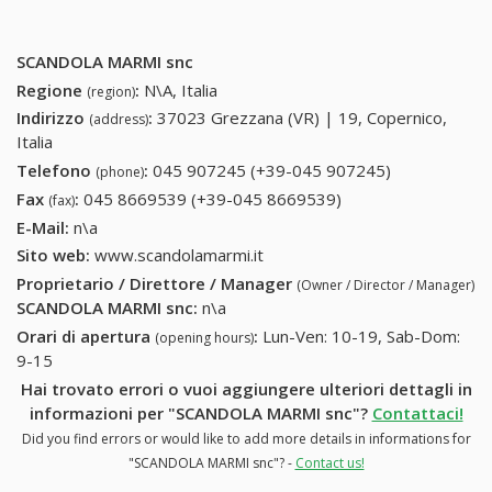
SCANDOLA MARMI snc
Regione
:
N\A, Italia
(region)
Indirizzo
:
37023 Grezzana (VR) | 19, Copernico,
(address)
Italia
Telefono
:
045 907245 (+39-045 907245)
045 907245
(phone)
(+39-045
Fax
:
045 8669539 (+39-045 8669539)
045 8669539 (+39-
(fax)
907245)
045 8669539)
E-Mail:
n\a
Sito web:
www.scandolamarmi.it
Proprietario / Direttore / Manager
(Owner / Director / Manager)
SCANDOLA MARMI snc
:
n\a
Orari di apertura
:
Lun-Ven: 10-19, Sab-Dom:
(opening hours)
9-15
Hai trovato errori o vuoi aggiungere ulteriori dettagli in
informazioni per "SCANDOLA MARMI snc"?
Contattaci!
Did you find errors or would like to add more details in informations for
"SCANDOLA MARMI snc"? -
Contact us!