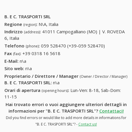
B. E C. TRASPORTI SRL
Regione
:
N\A, Italia
(region)
Indirizzo
:
41011 Campogalliano (MO) | V. ROVEDA
(address)
6, Italia
Telefono
:
059 528470 (+39-059 528470)
059 528470
(phone)
(+39-059
Fax
:
+39 0318 16 5618
+39 0318 16 5618
(fax)
528470)
E-Mail:
n\a
Sito web:
n\a
Proprietario / Direttore / Manager
(Owner / Director / Manager)
B. E C. TRASPORTI SRL
:
n\a
Orari di apertura
:
Lun-Ven: 8-18, Sab-Dom:
(opening hours)
11-15
Hai trovato errori o vuoi aggiungere ulteriori dettagli in
informazioni per "B. E C. TRASPORTI SRL"?
Contattaci!
Did you find errors or would like to add more details in informations for
"B. E C. TRASPORTI SRL"? -
Contact us!