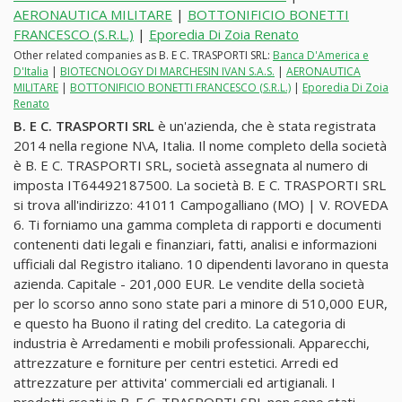
AERONAUTICA MILITARE
|
BOTTONIFICIO BONETTI
FRANCESCO (S.R.L.)
|
Eporedia Di Zoia Renato
Other related companies as B. E C. TRASPORTI SRL:
Banca D'America e
D'Italia
|
BIOTECNOLOGY DI MARCHESIN IVAN S.A.S.
|
AERONAUTICA
MILITARE
|
BOTTONIFICIO BONETTI FRANCESCO (S.R.L.)
|
Eporedia Di Zoia
Renato
B. E C. TRASPORTI SRL
è un'azienda, che è stata registrata
2014 nella regione N\A, Italia. Il nome completo della società
è B. E C. TRASPORTI SRL, società assegnata al numero di
imposta IT64492187500. La società B. E C. TRASPORTI SRL
si trova all'indirizzo: 41011 Campogalliano (MO) | V. ROVEDA
6. Ti forniamo una gamma completa di rapporti e documenti
contenenti dati legali e finanziari, fatti, analisi e informazioni
ufficiali dal Registro italiano. 10 dipendenti lavorano in questa
azienda. Capitale - 201,000 EUR. Le vendite della società
per lo scorso anno sono state pari a minore di 510,000 EUR,
e questo ha Buono il rating del credito. La categoria di
industria è Arredamenti e mobili professionali. Apparecchi,
attrezzature e forniture per centri estetici. Arredi ed
attrezzature per attivita' commerciali ed artigianali. I
prodotti creati in B. E C. TRASPORTI SRL non sono stati