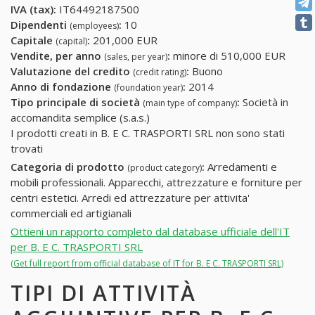
IVA (tax):
IT64492187500
Dipendenti
:
10
(employees)
Capitale
:
201,000 EUR
(capital)
Vendite, per anno
:
minore di 510,000 EUR
(sales, per year)
Valutazione del credito
:
Buono
(credit rating)
Anno di fondazione
:
2014
(foundation year)
Tipo principale di società
:
Società in
(main type of company)
accomandita semplice (s.a.s.)
I prodotti creati in B. E C. TRASPORTI SRL non sono stati
trovati
Categoria di prodotto
:
Arredamenti e
(product category)
mobili professionali. Apparecchi, attrezzature e forniture per
centri estetici. Arredi ed attrezzature per attivita'
commerciali ed artigianali
Ottieni un rapporto completo dal database ufficiale dell'IT
per B. E C. TRASPORTI SRL
(Get full report from official database of IT for B. E C. TRASPORTI SRL)
TIPI DI ATTIVITÀ