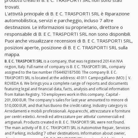
trovati.
L'attività principale di B. E C. TRASPORTI SRL è Riparazione
automobilistica, servizi e parcheggio, incluso 7 altre
destinazioni. Le informazioni su proprietario, direttore o
responsabile di B. E C. TRASPORTI SRL non sono disponibili.
Puoi anche visualizzare recensioni di B. E C. TRASPORTI SRL,
posizioni aperte, posizione di B. E C. TRASPORTI SRL sulla
mappa.
B. E C. TRASPORTI SRL
is a company, that was registered 2014 in N\A
region, Italy. Full name of company is B. E C. TRASPORTI SRL, company
assigned to the tax number IT64492187500. The company B. E C.
TRASPORTI SRL is located at the address: 41011 Campogalliano (MO) | V.
ROVEDA 6. We brings you a complete range of reports and documents
featuring legal and financial data, facts, analysis and official information
from Italian Registry. 10 employees work in this company. Capital -
201,000 EUR. The company's sales for last year amounted to minore di
510,000 EUR, and that has Buono the credit rating. Industry category is
Arredamenti e mobili professionali. Apparecchi, attrezzature e forniture
per centri estetici. Arredi ed attrezzature per attivita' commerciali ed
artigianali. Products created in B. E C. TRASPORTI SRL were not found.
The main activity of B. E C. TRASPORTI SRL is Automotive Repair, Services
and Parking, including 7 other destinations. Information about owner,