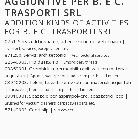
AGGIUNTIVE PER B. E C.
TRASPORTI SRL
ADDITION KINDS OF ACTIVITIES
FOR B. E C. TRASPORTI SRL
0751. Servizi di bestiame, ad eccezione del veterinario |
Livestock services, except veterinary
871200. Servizi architettonici |
Architectural services
22840303. Filo da ricamo |
Embroidery thread
23859901. Grembiuli impermeabili: realizzati con materiali
acquistati |
Aprons, waterproof: made from purchased materials
23940203. Teloni, tessuti: realizzati con materiali acquistati
|
Tarpaulins, fabric: made from purchased materials
39910301. Spazzole per aspirapolvere, spazzatrici, ecc. |
Brushes for vacuum cleaners, carpet sweepers, etc.
57149903. Copri slip |
Slip covers