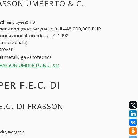
FRASSON UMBERTO & C.
nti
:
10
(employees)
 per anno
:
più di 448,000,000 EUR
(sales, per year)
fondazione
:
1998
(foundation year)
a individuale)
trovati
li metalli, galvanotecnica
 di FRASSON UMBERTO & C. snc
ER F.E.C. DI
E.C. DI FRASSON
ts, inorganic