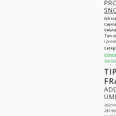
PR
SN
IVA (ta
Capit
Valuta
Tipo p
I prod
Categ
Ottien
(Get ful
TI
FR
ADD
UM
262109
281909