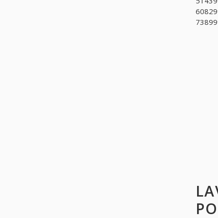
51439
608299
738999
LA
PO