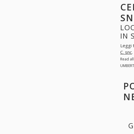
CE
SN
LOO
IN
Leggi 
C. snc
Read al
UMBERTO
P
N
G