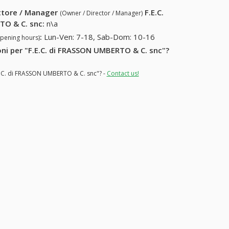
ettore / Manager
F.E.C.
(Owner / Director / Manager)
TO & C. snc
:
n\a
:
Lun-Ven: 7-18, Sab-Dom: 10-16
opening hours)
ioni per "F.E.C. di FRASSON UMBERTO & C. snc"?
.E.C. di FRASSON UMBERTO & C. snc"? -
Contact us!