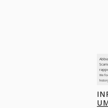
Abbia
Scari
rappo
We fo
histor
IN
UM