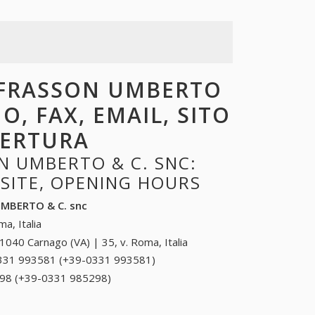
DI FRASSON UMBERTO
O, FAX, EMAIL, SITO
PERTURA
N UMBERTO & C. SNC:
BSITE, OPENING HOURS
 UMBERTO & C. snc
a, Italia
1040 Carnago (VA) | 35, v. Roma, Italia
331 993581 (+39-0331 993581)
0331 993581
(+39-0331
98 (+39-0331 985298)
0331 985298 (+39-0331
993581)
985298)