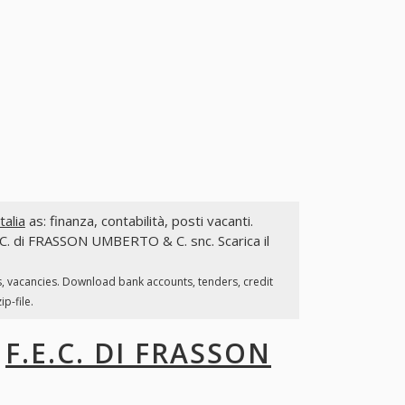
alia
as: finanza, contabilità, posti vacanti.
.E.C. di FRASSON UMBERTO & C. snc. Scarica il
s, vacancies. Download bank accounts, tenders, credit
p-file.
I
F.E.C. DI FRASSON