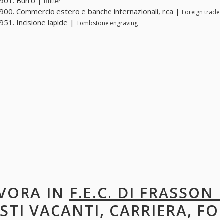
901. Burro |
Butter
00. Commercio estero e banche internazionali, nca |
Foreign trade
51. Incisione lapide |
Tombstone engraving
VORA IN
F.E.C. DI FRASSO
STI VACANTI, CARRIERA, F