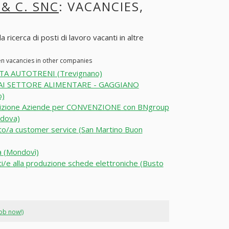
& C. SNC
: VACANCIES,
icerca di posti di lavoro vacanti in altre
en vacancies in other companies
TA AUTOTRENI (Trevignano)
I SETTORE ALIMENTARE - GAGGIANO
o)
sizione Aziende per CONVENZIONE con BNgroup
dova)
o/a customer service (San Martino Buon
a (Mondovì)
i/e alla produzione schede elettroniche (Busto
job now!)