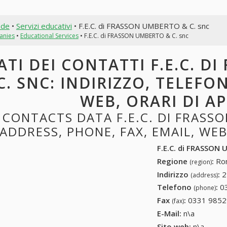
nde
•
Servizi educativi
• F.E.C. di FRASSON UMBERTO & C. snc
anies
•
Educational Services
• F.E.C. di FRASSON UMBERTO & C. snc
ATI DEI CONTATTI F.E.C. 
C. SNC: INDIRIZZO, TELEFON
WEB, ORARI DI A
CONTACTS DATA F.E.C. DI FRASSO
ADDRESS, PHONE, FAX, EMAIL, WE
F.E.C. di FRASSON
Regione
:
Rom
(region)
Indirizzo
:
2
(address)
Telefono
:
0
(phone)
Fax
:
0331 9852
(fax)
E-Mail:
n\a
Sito web:
n\a