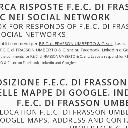
RCA RISPOSTE F.E.C. DI FR
C NEI SOCIAL NETWORK
K FOR RESPONDS OF F.E.C. DI FR
 SOCIAL NETWORKS
tutti i commenti per
F.E.C. di FRASSON UMBERTO & C. snc
. Lasci
. F.E.C. di FRASSON UMBERTO & C. snc su Facebook, LinkedIn e G
l the comments for
F.E.C. di FRASSON UMBERTO & C. snc
. Leave a respond for
F
 & C. snc on Facebook, LinkedIn and Google+
OSIZIONE F.E.C. DI FRASSO
ELLE MAPPE DI GOOGLE. IN
F.E.C. DI FRASSON UMB
LOCATION F.E.C. DI FRASSON UMB
OOGLE MAPS. ADDRESS AND CONTA
UMBERTO & C. 