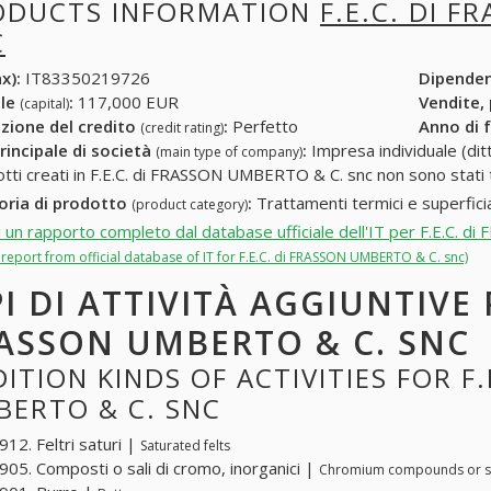
ODUCTS INFORMATION
F.E.C. DI 
C
x):
IT83350219726
Dipende
ale
:
117,000 EUR
Vendite,
(capital)
zione del credito
:
Perfetto
Anno di 
(credit rating)
rincipale di società
:
Impresa individuale (ditt
(main type of company)
otti creati in F.E.C. di FRASSON UMBERTO & C. snc non sono stati 
oria di prodotto
:
Trattamenti termici e superficia
(product category)
i un rapporto completo dal database ufficiale dell'IT per F.E.C.
l report from official database of IT for F.E.C. di FRASSON UMBERTO & C. snc)
PI DI ATTIVITÀ AGGIUNTIVE P
ASSON UMBERTO & C. SNC
ITION KINDS OF ACTIVITIES FOR F.
BERTO & C. SNC
12. Feltri saturi |
Saturated felts
05. Composti o sali di cromo, inorganici |
Chromium compounds or sal