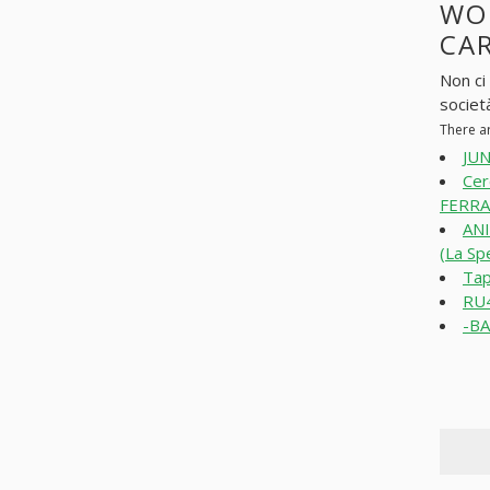
WO
CAR
Non ci
societ
There a
JUN
Cer
FERRAR
ANI
(La Sp
Tap
RU4
-BA