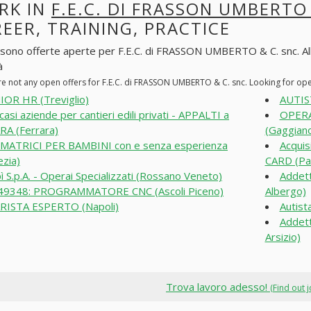
RK IN
F.E.C. DI FRASSON UMBERTO 
EER, TRAINING, PRACTICE
 sono offerte aperte per F.E.C. di FRASSON UMBERTO & C. snc. Alla r
à
re not any open offers for F.E.C. di FRASSON UMBERTO & C. snc. Looking for op
IOR HR (Treviglio)
AUTIS
casi aziende per cantieri edili privati - APPALTI a
OPERA
A (Ferrara)
(Gaggian
MATRICI PER BAMBINI con e senza esperienza
Acqui
ezia)
CARD (Pa
ì S.p.A. - Operai Specializzati (Rossano Veneto)
Addett
9348: PROGRAMMATORE CNC (Ascoli Piceno)
Albergo)
RISTA ESPERTO (Napoli)
Autist
Addett
Arsizio)
Trova lavoro adesso!
(Find out 