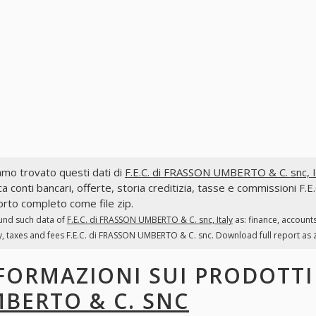
mo trovato questi dati di
F.E.C. di FRASSON UMBERTO & C. snc, It
ca conti bancari, offerte, storia creditizia, tasse e commissioni F
rto completo come file zip.
und such data of
F.E.C. di FRASSON UMBERTO & C. snc, Italy
as: finance, account
y, taxes and fees F.E.C. di FRASSON UMBERTO & C. snc. Download full report as zi
FORMAZIONI SUI PRODOTT
BERTO & C. SNC