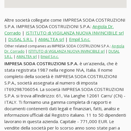
Altre società collegate come IMPRESA SODA COSTRUZIONI
S.P.A. IMPRESA SODA COSTRUZIONI S.P.A.:
Angiola Dr.
Corrado
|
ISTITUTO di VIGILANZA NUOVA INVINCIBILE srl
|
DUSAL S.R.L.
|
AMALTEA srl
|
Empil S.n.c.
Other related companies as IMPRESA SODA COSTRUZIONI S.P.A.:
Angiola
Dr. Corrado
|
ISTITUTO di VIGILANZA NUOVA INVINCIBILE srl
|
DUSAL
S.R.L.
|
AMALTEA srl
|
Empil S.n.c.
IMPRESA SODA COSTRUZIONI S.P.A.
è un'azienda, che è
stata registrata 1987 nella regione N\A, Italia. Il nome
completo della società è IMPRESA SODA COSTRUZIONI
S.P.A., società assegnata al numero di imposta
IT69298706054. La società IMPRESA SODA COSTRUZIONI
S.P.A. si trova all'indirizzo: 61, Via Langhe 12061 Carru' (CN) -
ITALY. Ti forniamo una gamma completa di rapporti e
documenti contenenti dati legali e finanziari, fatti, analisi e
informazioni ufficiali dal Registro italiano. 11 to 50 dipendenti
lavorano in questa azienda. Capitale - 771,000 EUR. Le
vendite della società per lo scorso anno sono state pari a