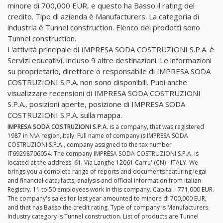
minore di 700,000 EUR, e questo ha Basso il rating del
credito. Tipo di azienda è Manufacturers. La categoria di
industria è Tunnel construction. Elenco dei prodotti sono
Tunnel construction.
L'attività principale di IMPRESA SODA COSTRUZIONI S.P.A. è
Servizi educativi, incluso 9 altre destinazioni. Le informazioni
su proprietario, direttore o responsabile di IMPRESA SODA
COSTRUZIONI S.P.A. non sono disponibili. Puoi anche
visualizzare recensioni di IMPRESA SODA COSTRUZIONI
S.P.A., posizioni aperte, posizione di IMPRESA SODA
COSTRUZIONI S.P.A. sulla mappa.
IMPRESA SODA COSTRUZIONI S.P.A.
is a company, that was registered
1987 in N\A region, Italy. Full name of company is IMPRESA SODA
COSTRUZIONI S.P.A., company assigned to the tax number
IT69298706054. The company IMPRESA SODA COSTRUZIONI S.P.A. is
located at the address: 61, Via Langhe 12061 Carru' (CN) - ITALY. We
brings you a complete range of reports and documents featuring legal
and financial data, facts, analysis and official information from Italian
Registry. 11 to 50 employees work in this company. Capital - 771,000 EUR.
The company's sales for last year amounted to minore di 700,000 EUR,
and that has Basso the credit rating. Type of company is Manufacturers.
Industry category is Tunnel construction. List of products are Tunnel