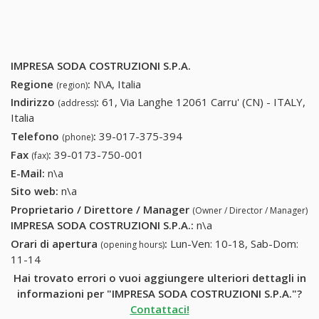
IMPRESA SODA COSTRUZIONI S.P.A.
Regione
:
N\A, Italia
(region)
Indirizzo
:
61, Via Langhe 12061 Carru' (CN) - ITALY,
(address)
Italia
Telefono
:
39-017-375-394
39-017-375-394
(phone)
Fax
:
39-0173-750-001
39-0173-750-001
(fax)
E-Mail:
n\a
Sito web:
n\a
Proprietario / Direttore / Manager
(Owner / Director / Manager)
IMPRESA SODA COSTRUZIONI S.P.A.
:
n\a
Orari di apertura
:
Lun-Ven: 10-18, Sab-Dom:
(opening hours)
11-14
Hai trovato errori o vuoi aggiungere ulteriori dettagli in
informazioni per "IMPRESA SODA COSTRUZIONI S.P.A."?
Contattaci!