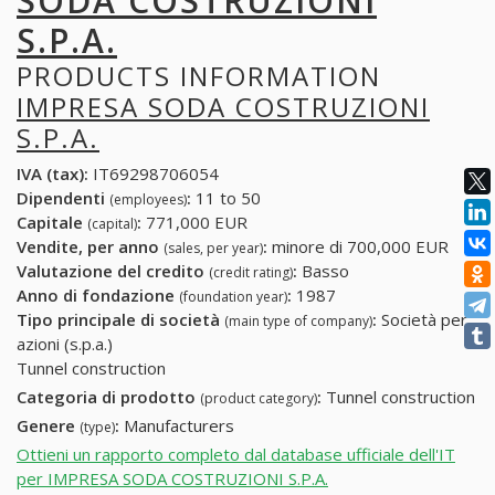
SODA COSTRUZIONI
S.P.A.
PRODUCTS INFORMATION
IMPRESA SODA COSTRUZIONI
S.P.A.
IVA (tax):
IT69298706054
Dipendenti
:
11 to 50
(employees)
Capitale
:
771,000 EUR
(capital)
Vendite, per anno
:
minore di 700,000 EUR
(sales, per year)
Valutazione del credito
:
Basso
(credit rating)
Anno di fondazione
:
1987
(foundation year)
Tipo principale di società
:
Società per
(main type of company)
azioni (s.p.a.)
Tunnel construction
Categoria di prodotto
:
Tunnel construction
(product category)
Genere
:
Manufacturers
(type)
Ottieni un rapporto completo dal database ufficiale dell'IT
per IMPRESA SODA COSTRUZIONI S.P.A.