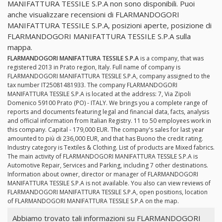
MANIFATTURA TESSILE S.P.A non sono disponibili. Puoi
anche visualizzare recensioni di FLARMANDOGORI
MANIFATTURA TESSILE S.P.A, posizioni aperte, posizione di
FLARMANDOGORI MANIFATTURA TESSILE S.P.A sulla
mappa.
FLARMANDOGORI MANIFATTURA TESSILE S.P.A
is a company, that was
registered 2013 in Prato region, Italy. Full name of company is
FLARMANDOGORI MANIFATTURA TESSILE S.P.A, company assigned to the
tax number IT25081481933. The company FLARMANDOGORI
MANIFATTURA TESSILE S.P.A is located at the address: 7, Via Zipoli
Domenico 59100 Prato (PO) - ITALY. We brings you a complete range of
reports and documents featuring legal and financial data, facts, analysis
and official information from Italian Registry. 11 to 50 employees work in
this company. Capital - 179,000 EUR. The company's sales for last year
amounted to più di 236,000 EUR, and that has Buono the credit rating.
Industry category is Textiles & Clothing. List of products are Mixed fabrics.
The main activity of FLARMANDOGORI MANIFATTURA TESSILE S.P.A is
Automotive Repair, Services and Parking, including 7 other destinations.
Information about owner, director or manager of FLARMANDOGORI
MANIFATTURA TESSILE S.P.A is not available. You also can view reviews of
FLARMANDOGORI MANIFATTURA TESSILE S.P.A, open positions, location
of FLARMANDOGORI MANIFATTURA TESSILE S.P.A on the map.
Abbiamo trovato tali informazioni su FLARMANDOGORI