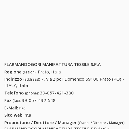
FLARMANDOGORI MANIFATTURA TESSILE S.P.A
Regione
:
Prato, Italia
(region)
Indirizzo
:
7, Via Zipoli Domenico 59100 Prato (PO) -
(address)
ITALY, Italia
Telefono
:
39-057-421-380
39-057-421-380
(phone)
Fax
:
39-057-432-548
39-057-432-548
(fax)
E-Mail:
n\a
Sito web:
n\a
Proprietario / Direttore / Manager
(Owner / Director / Manager)
FLARMANDOGORI MANIFATTURA TESSILE S.P.A
:
n\a