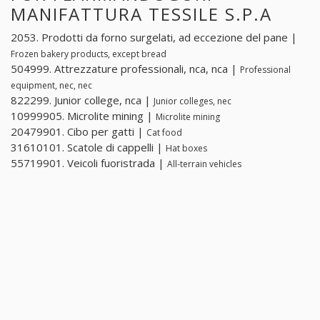
MANIFATTURA TESSILE S.P.A
2053. Prodotti da forno surgelati, ad eccezione del pane |
Frozen bakery products, except bread
504999. Attrezzature professionali, nca, nca |
Professional
equipment, nec, nec
822299. Junior college, nca |
Junior colleges, nec
10999905. Microlite mining |
Microlite mining
20479901. Cibo per gatti |
Cat food
31610101. Scatole di cappelli |
Hat boxes
55719901. Veicoli fuoristrada |
All-terrain vehicles