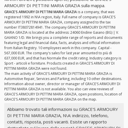
ARMOURY DI PETTINI MARIA GRAZIA sulla mappa.
GRACE'S ARMOURY DI PETTINI MARIA GRAZIA
is a company, that was
registered 1992 in N\A region, Italy. Full name of company is GRACE'S
ARMOURY DI PETTINI MARIA GRAZIA, company assigned to the tax
number IT38072814941. The company GRACE'S ARMOURY DI PETTINI
MARIA GRAZIA is located at the address: 24060 Endine Gaiano (BG) | V.
GAIANO 1/D. We brings you a complete range of reports and documents
featuring legal and financial data, facts, analysis and official information
from Italian Registry. 10 employees work in this company. Capital -
567,000 EUR. The company's sales for last year amounted to più di
637,000 EUR, and that has Normale the credit rating. Industry category is
Sport - articoli e forniture. Products created in GRACE'S ARMOURY DI
PETTINI MARIA GRAZIA were not found.
The main activity of GRACE'S ARMOURY DI PETTINI MARIA GRAZIA is
Automotive Repair, Services and Parking, including 10 other destinations.
Information about owner, director or manager of GRACE'S ARMOURY DI
PETTINI MARIA GRAZIA is not available. You also can view reviews of
GRACE'S ARMOURY DI PETTINI MARIA GRAZIA, open positions, location of
GRACE'S ARMOURY DI PETTINI MARIA GRAZIA on the map.
Abbiamo trovato tali informazioni su GRACE'S ARMOURY
DI PETTINI MARIA GRAZIA, N\A: indirizzo, telefono,
contatti, risposta, posti vacanti. Esiste un rapporto