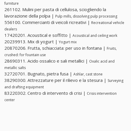
furniture
261102. Mulini per pasta di cellulosa, sciogliendo la
lavorazione della polpa |
Pulp mills, dissolving pulp processing
556100. Commercianti di veicoli ricreativi |
Recreational vehicle
dealers
17420201. Acoustical e soffitto |
Acoustical and ceiling work
20239913. Mix di yogurt |
Yogurt mix
20870206. Frutta, schiacciata: per uso in fontana |
Fruits,
crushed: for fountain use
28690311. Acido ossalico e sali metallici |
Oxalic acid and
metallic salts
32720701. Bugnato, pietra fusa |
Ashlar, cast stone
38290300. Attrezzature per il rilievo e la stesura |
Surveying
and drafting equipment
83220302. Centro di intervento di crisi |
Crisis intervention
center