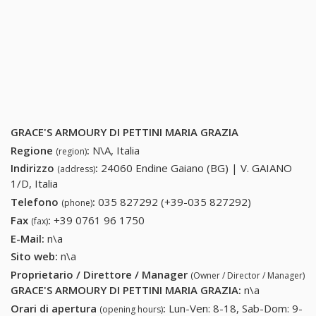
GRACE'S ARMOURY DI PETTINI MARIA GRAZIA
Regione
:
N\A, Italia
(region)
Indirizzo
:
24060 Endine Gaiano (BG) | V. GAIANO
(address)
1/D, Italia
Telefono
:
035 827292 (+39-035 827292)
035 827292
(phone)
(+39-035
Fax
:
+39 0761 96 1750
+39 0761 96 1750
(fax)
827292)
E-Mail:
n\a
Sito web:
n\a
Proprietario / Direttore / Manager
(Owner / Director / Manager)
GRACE'S ARMOURY DI PETTINI MARIA GRAZIA
:
n\a
Orari di apertura
:
Lun-Ven: 8-18, Sab-Dom: 9-
(opening hours)