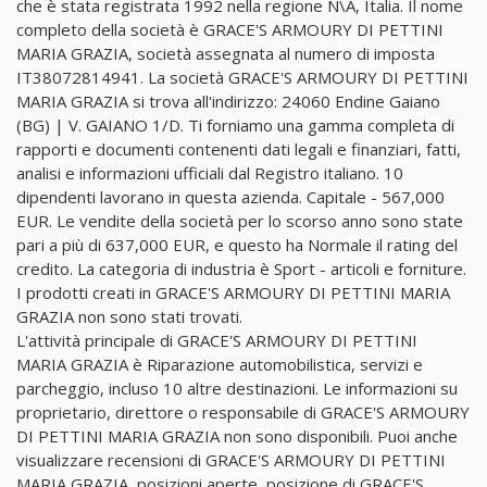
che è stata registrata 1992 nella regione N\A, Italia. Il nome
completo della società è GRACE'S ARMOURY DI PETTINI
MARIA GRAZIA, società assegnata al numero di imposta
IT38072814941. La società GRACE'S ARMOURY DI PETTINI
MARIA GRAZIA si trova all'indirizzo: 24060 Endine Gaiano
(BG) | V. GAIANO 1/D. Ti forniamo una gamma completa di
rapporti e documenti contenenti dati legali e finanziari, fatti,
analisi e informazioni ufficiali dal Registro italiano. 10
dipendenti lavorano in questa azienda. Capitale - 567,000
EUR. Le vendite della società per lo scorso anno sono state
pari a più di 637,000 EUR, e questo ha Normale il rating del
credito. La categoria di industria è Sport - articoli e forniture.
I prodotti creati in GRACE'S ARMOURY DI PETTINI MARIA
GRAZIA non sono stati trovati.
L'attività principale di GRACE'S ARMOURY DI PETTINI
MARIA GRAZIA è Riparazione automobilistica, servizi e
parcheggio, incluso 10 altre destinazioni. Le informazioni su
proprietario, direttore o responsabile di GRACE'S ARMOURY
DI PETTINI MARIA GRAZIA non sono disponibili. Puoi anche
visualizzare recensioni di GRACE'S ARMOURY DI PETTINI
MARIA GRAZIA, posizioni aperte, posizione di GRACE'S