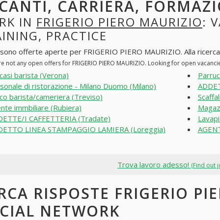
CANTI, CARRIERA, FORMAZI
RK IN
FRIGERIO PIERO MAURIZIO
: 
INING, PRACTICE
 sono offerte aperte per FRIGERIO PIERO MAURIZIO. Alla ricerca di
re not any open offers for FRIGERIO PIERO MAURIZIO. Looking for open vacanci
casi barista (Verona)
Parruc
sonale di ristorazione - Milano Duomo (Milano)
ADDET
co barista/cameriera (Treviso)
Scaffa
nte immbiliare (Rubiera)
Magaz
ETTE/I CAFFETTERIA (Tradate)
Lavapi
DETTO LINEA STAMPAGGIO LAMIERA (Loreggia)
AGENT
Trova lavoro adesso!
(Find out 
RCA RISPOSTE FRIGERIO PI
CIAL NETWORK