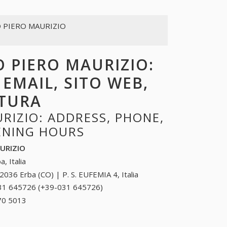
O PIERO MAURIZIO
O PIERO MAURIZIO:
 EMAIL, SITO WEB,
RTURA
RIZIO: ADDRESS, PHONE,
PENING HOURS
AURIZIO
a, Italia
2036 Erba (CO) | P. S. EUFEMIA 4, Italia
31 645726 (+39-031 645726)
031 645726 (+39-
031 645726)
70 5013
+39 0966 70 5013