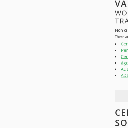
VA
WO
TRA
Non ci
There a
Cer
Per
Cer
Age
ADD
AD
CE
SO