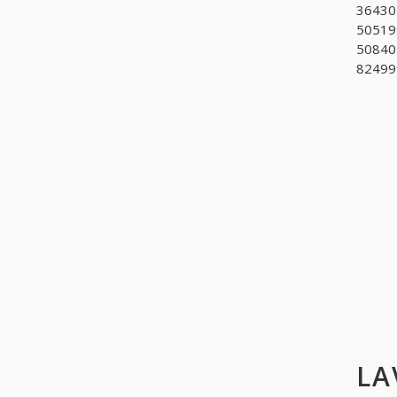
364302
505199
508404
824999
LA