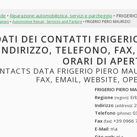
nde
•
Riparazione automobilistica, servizi e parcheggio
• FRIGERI
anies
•
Automotive Repair, Services and Parking
• FRIGERIO PIERO MAURIZIO
ATI DEI CONTATTI FRIGERI
INDIRIZZO, TELEFONO, FAX,
ORARI DI APE
NTACTS DATA FRIGERIO PIERO MAU
FAX, EMAIL, WEBSITE, O
FRIGERIO PIERO M
Regione
:
Erb
(region)
Indirizzo
:
2
(address)
Telefono
:
0
(phone)
Fax
:
+39 0966 
(fax)
E-Mail:
n\a
Sito web:
n\a