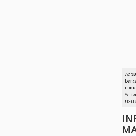
Abbia
banca
come 
We fo
taxes 
IN
MA