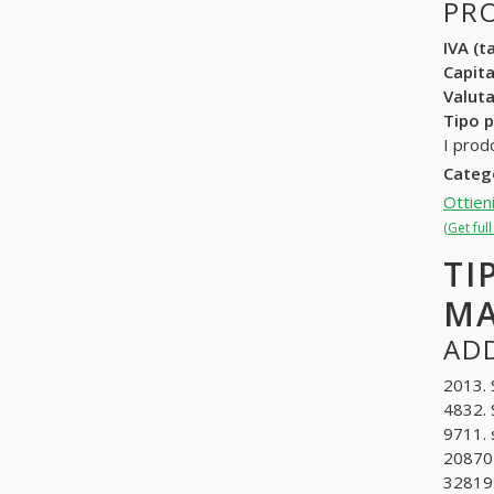
PR
IVA (ta
Capit
Valuta
Tipo p
I prod
Categ
Ottien
(Get ful
TI
MA
ADD
2013. 
4832. 
9711. 
208702
328199