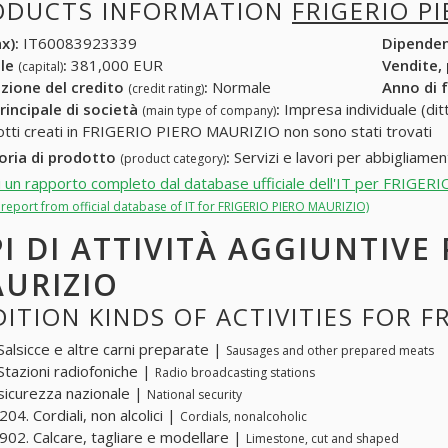
ODUCTS INFORMATION
FRIGERIO P
x):
IT60083923339
Dipende
ale
:
381,000 EUR
Vendite,
(capital)
zione del credito
:
Normale
Anno di 
(credit rating)
rincipale di società
:
Impresa individuale (ditt
(main type of company)
otti creati in FRIGERIO PIERO MAURIZIO non sono stati trovati
oria di prodotto
:
Servizi e lavori per abbigliamen
(product category)
i un rapporto completo dal database ufficiale dell'IT per FRIG
l report from official database of IT for FRIGERIO PIERO MAURIZIO)
PI DI ATTIVITÀ AGGIUNTIVE
URIZIO
ITION KINDS OF ACTIVITIES FOR F
Salsicce e altre carni preparate |
Sausages and other prepared meats
Stazioni radiofoniche |
Radio broadcasting stations
sicurezza nazionale |
National security
04. Cordiali, non alcolici |
Cordials, nonalcoholic
02. Calcare, tagliare e modellare |
Limestone, cut and shaped