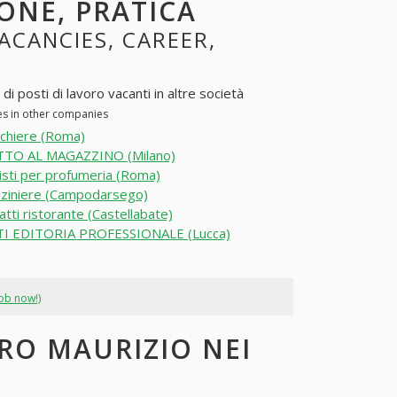
ONE, PRATICA
VACANCIES, CAREER,
 posti di lavoro vacanti in altre società
es in other companies
chiere (Roma)
TO AL MAGAZZINO (Milano)
listi per profumeria (Roma)
ziniere (Campodarsego)
atti ristorante (Castellabate)
I EDITORIA PROFESSIONALE (Lucca)
job now!)
ERO MAURIZIO NEI