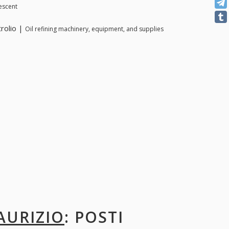
rescent
trolio |
Oil refining machinery, equipment, and supplies
AURIZIO
: POSTI