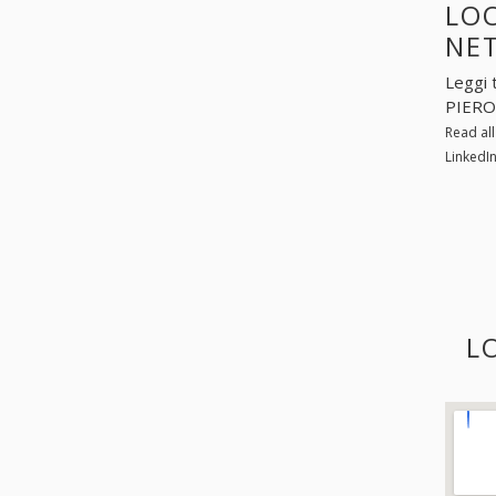
LOO
NE
Leggi 
PIERO
Read al
LinkedI
L