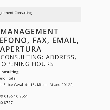
gement Consulting
P MANAGEMENT
EFONO, FAX, EMAIL,
I APERTURA
CONSULTING: ADDRESS,
, OPENING HOURS
onsulting
ano, Italia
ia Felice Cavallotti 13, Milano, Milano 20122,
39 0185 10 9551
+39 0185 10 9551
60 8757
+39 0836 60 8757