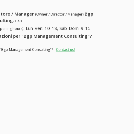
ettore / Manager
Bgp
(Owner / Director / Manager)
ulting
:
n\a
:
Lun-Ven: 10-18, Sab-Dom: 9-15
opening hours)
ormazioni per "Bgp Management Consulting"?
or "Bgp Management Consulting"? -
Contact us!