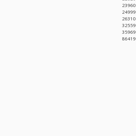
239601
249999
263105
325599
359699
864199