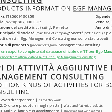
NSULTING
ODUCTS INFORMATION
BGP MANAG
x):
IT80609130859
Dipende
ale
:
807,000 EUR
Vendite,
(capital)
zione del credito
:
Perfetto
Anno di 
(credit rating)
rincipale di società
:
Società per azioni (s.p.a.
(main type of company)
otti creati in Bgp Management Consulting non sono stati trovati
oria di prodotto
:
Management-Consulting
(product category)
i un rapporto completo dal database ufficiale dell'IT per Bgp Ma
l report from official database of IT for Bgp Management Consulting)
PI DI ATTIVITÀ AGGIUNTIVE
NAGEMENT CONSULTING
ITION KINDS OF ACTIVITIES FOR
NSULTING
Lavori di carpenteria |
Carpentry work
. Ordito e prodotti a maglia piatta |
Warp and flat knit products
. Mulini di lancio e di avvolgimento |
Throwing and winding mills