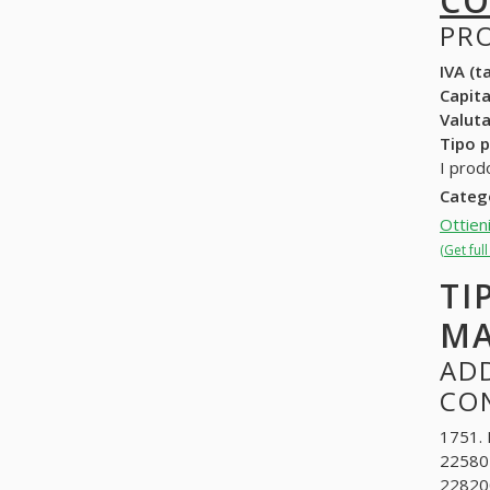
CO
PR
IVA (ta
Capit
Valuta
Tipo p
I prod
Categ
Ottien
(Get ful
TI
MA
ADD
CO
1751. 
225802
228200