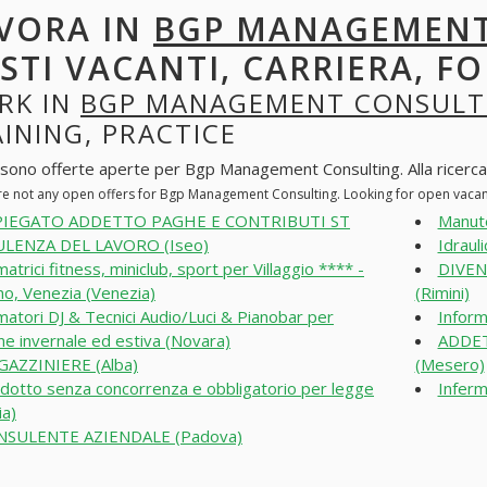
VORA IN
BGP MANAGEMENT
STI VACANTI, CARRIERA, F
RK IN
BGP MANAGEMENT CONSULT
INING, PRACTICE
 sono offerte aperte per Bgp Management Consulting. Alla ricerca di
re not any open offers for Bgp Management Consulting. Looking for open vaca
PIEGATO ADDETTO PAGHE E CONTRIBUTI ST
Manute
LENZA DEL LAVORO (Iseo)
Idrauli
matrici fitness, miniclub, sport per Villaggio **** -
DIVEN
ino, Venezia (Venezia)
(Rimini)
matori DJ & Tecnici Audio/Luci & Pianobar per
Inform
ne invernale ed estiva (Novara)
ADDET
AZZINIERE (Alba)
(Mesero)
dotto senza concorrenza e obbligatorio per legge
Inferm
ia)
NSULENTE AZIENDALE (Padova)