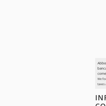
Abbia
banca
come 
We fo
taxes 
IN