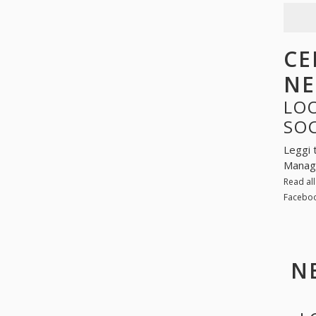
CE
NE
LO
SO
Leggi 
Manage
Read al
Faceboo
N