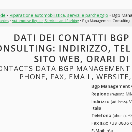
nde
•
Riparazione automobilistica, servizi e parcheggio
• Bgp Mana
anies
•
Automotive Repair, Services and Parking
• Bgp Management Consulting
DATI DEI CONTATTI BG
NSULTING: INDIRIZZO, TEL
SITO WEB, ORARI D
ONTACTS DATA BGP MANAGEMENT 
PHONE, FAX, EMAIL, WEBSITE
Bgp Management C
Regione
:
Mil
(region)
Indirizzo
:
V
(address)
Italia
Telefono
:
+
(phone)
Fax
:
+39 0836 
(fax)
E-Mail:
n\a