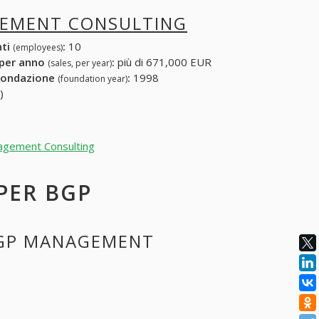
EMENT CONSULTING
nti
:
10
(employees)
 per anno
:
più di 671,000 EUR
(sales, per year)
fondazione
:
1998
(foundation year)
)
nagement Consulting
 PER BGP
 BGP MANAGEMENT