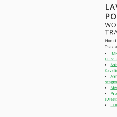
LA
PO
WO
TRA
Non ci
There a
IM
CONSU
Ani
Cavall
Ani
stagio
MAG
Pro
(Bresc
CO