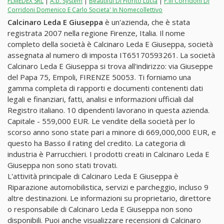
FLMEDEX SRL
|
A.b. System
|
Beautiful Di Fiorito Lucia
|
F.lli Corridoni Di
Corridoni Domenico E Carlo Societa' In Nomecollettivo
Calcinaro Leda E Giuseppa
è un'azienda, che è stata
registrata 2007 nella regione Firenze, Italia. Il nome
completo della società è Calcinaro Leda E Giuseppa, società
assegnata al numero di imposta IT65170593261. La società
Calcinaro Leda E Giuseppa si trova all'indirizzo: via Giuseppe
del Papa 75, Empoli, FIRENZE 50053. Ti forniamo una
gamma completa di rapporti e documenti contenenti dati
legali e finanziari, fatti, analisi e informazioni ufficiali dal
Registro italiano. 10 dipendenti lavorano in questa azienda.
Capitale - 559,000 EUR. Le vendite della società per lo
scorso anno sono state pari a minore di 669,000,000 EUR, e
questo ha Basso il rating del credito. La categoria di
industria è Parrucchieri. I prodotti creati in Calcinaro Leda E
Giuseppa non sono stati trovati.
L'attività principale di Calcinaro Leda E Giuseppa è
Riparazione automobilistica, servizi e parcheggio, incluso 9
altre destinazioni. Le informazioni su proprietario, direttore
o responsabile di Calcinaro Leda E Giuseppa non sono
disponibili. Puoi anche visualizzare recensioni di Calcinaro