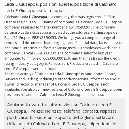
Leda E Giuseppa, posizioni aperte, posizione di Calcinaro
Leda E Giuseppa sulla mappa.
Calcinaro Leda E Giuseppa
is a company, that was registered 2007 in
Firenze region, Italy. Full name of company is Calcinaro Leda E Giuseppa,
company assigned to the tax number IT65170593261. The company
Calcinaro Leda E Giuseppa is located at the address: via Giuseppe del
Papa 75, Empoli, FIRENZE 50053. We brings you a complete range of
reports and documents featuring legal and financial data, facts, analysis
and official information from Italian Registry. 10 employees work in this
company. Capital - 559,000 EUR. The company's sales for last year
amounted to minore di 669,000,000 EUR, and that has Basso the credit
rating. Industry category is Parrucchieri. Products created in Calcinaro
Leda E Giuseppa were not found.
The main activity of Calcinaro Leda E Giuseppa is Automotive Repair,
Services and Parking, including 9 other destinations. Information about
owner, director or manager of Calcinaro Leda E Giuseppa is not
available. You also can view reviews of Calcinaro Leda E Giuseppa, open
positions, location of Calcinaro Leda E Giuseppa on the map.
Abbiamo trovato tali informazioni su Calcinaro Leda E
Giuseppa, Firenze: indirizzo, telefono, contatti, risposta,
posti vacanti. Esiste un rapporto dettagliato sul lavoro
della società Calcinaro Leda E Giuseppa, i dipendenti, le