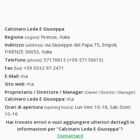
Calcinaro Leda E Giuseppa
Regione
:
Firenze, Italia
(region)
Indirizzo
:
via Giuseppe del Papa 75, Empoli,
(address)
FIRENZE 50053, Italia
Telefono
:
57176613 (+39-57176613)
57176613 (+39-
(phone)
57176613)
Fax
:
+39 0332 97 2471
+39 0332 97 2471
(fax)
E-Mail:
n\a
Sito web:
n\a
Proprietario / Direttore / Manager
(Owner / Director / Manager)
Calcinaro Leda E Giuseppa
:
n\a
Orari di apertura
:
Lun-Ven: 10-18, Sab-Dom:
(opening hours)
10-16
Hai trovato errori o vuoi aggiungere ulteriori dettagli in
informazioni per "Calcinaro Leda E Giuseppa"?
Contattaci!