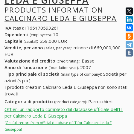
LEDA E GIUSEPPA
PRODUCTS INFORMATION
CALCINARO LEDA E GIUSEPPA
IVA (tax):
IT65170593261
Dipendenti
:
10
(employees)
Capitale
:
559,000 EUR
(capital)
Vendite, per anno
:
minore di 669,000,000
(sales, per year)
EUR
Valutazione del credito
:
Basso
(credit rating)
Anno di fondazione
:
2007
(foundation year)
Tipo principale di società
:
Società per
(main type of company)
azioni (s.p.a.)
I prodotti creati in Calcinaro Leda E Giuseppa non sono stati
trovati
Categoria di prodotto
:
Parrucchieri
(product category)
Ottieni un rapporto completo dal database ufficiale dell'IT
per Calcinaro Leda E Giuseppa
(Get full report from official database of IT for Calcinaro Leda E
Giuseppa)