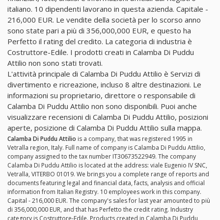
italiano. 10 dipendenti lavorano in questa azienda. Capitale -
216,000 EUR. Le vendite della società per lo scorso anno
sono state pari a più di 356,000,000 EUR, e questo ha
Perfetto il rating del credito. La categoria di industria è
Costruttore-Edile. I prodotti creati in Calamba Di Puddu
Attilio non sono stati trovati.
L'attività principale di Calamba Di Puddu Attilio è Servizi di
divertimento e ricreazione, incluso 8 altre destinazioni. Le
informazioni su proprietario, direttore o responsabile di
Calamba Di Puddu Attilio non sono disponibili. Puoi anche
visualizzare recensioni di Calamba Di Puddu Attilio, posizioni
aperte, posizione di Calamba Di Puddu Attilio sulla mappa.
Calamba Di Puddu Attilio
is a company, that was registered 1995 in
Vetralla region, Italy. Full name of company is Calamba Di Puddu Attilio,
company assigned to the tax number IT30673522949. The company
Calamba Di Puddu Attilio is located at the address: viale Eugenio IV SNC,
Vetralla, VITERBO 01019. We brings you a complete range of reports and
documents featuring legal and financial data, facts, analysis and official
information from Italian Registry. 10 employees work in this company.
Capital - 216,000 EUR. The company's sales for last year amounted to più
di 356,000,000 EUR, and that has Perfetto the credit rating. Industry
category is Costruttore-Edile. Products created in Calamba Di Puddu