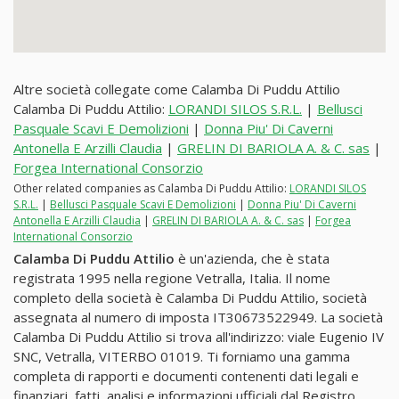
Altre società collegate come Calamba Di Puddu Attilio
Calamba Di Puddu Attilio:
LORANDI SILOS S.R.L.
|
Bellusci
Pasquale Scavi E Demolizioni
|
Donna Piu' Di Caverni
Antonella E Arzilli Claudia
|
GRELIN DI BARIOLA A. & C. sas
|
Forgea International Consorzio
Other related companies as Calamba Di Puddu Attilio:
LORANDI SILOS
S.R.L.
|
Bellusci Pasquale Scavi E Demolizioni
|
Donna Piu' Di Caverni
Antonella E Arzilli Claudia
|
GRELIN DI BARIOLA A. & C. sas
|
Forgea
International Consorzio
Calamba Di Puddu Attilio
è un'azienda, che è stata
registrata 1995 nella regione Vetralla, Italia. Il nome
completo della società è Calamba Di Puddu Attilio, società
assegnata al numero di imposta IT30673522949. La società
Calamba Di Puddu Attilio si trova all'indirizzo: viale Eugenio IV
SNC, Vetralla, VITERBO 01019. Ti forniamo una gamma
completa di rapporti e documenti contenenti dati legali e
finanziari, fatti, analisi e informazioni ufficiali dal Registro