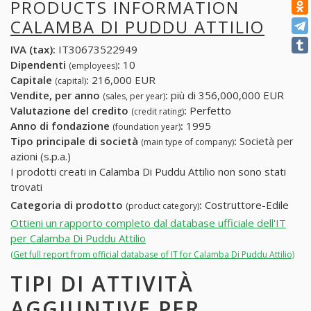
PRODUCTS INFORMATION
CALAMBA DI PUDDU ATTILIO
IVA (tax):
IT30673522949
Dipendenti
:
10
(employees)
Capitale
:
216,000 EUR
(capital)
Vendite, per anno
:
più di 356,000,000 EUR
(sales, per year)
Valutazione del credito
:
Perfetto
(credit rating)
Anno di fondazione
:
1995
(foundation year)
Tipo principale di società
:
Società per
(main type of company)
azioni (s.p.a.)
I prodotti creati in Calamba Di Puddu Attilio non sono stati
trovati
Categoria di prodotto
:
Costruttore-Edile
(product category)
Ottieni un rapporto completo dal database ufficiale dell'IT
per Calamba Di Puddu Attilio
(Get full report from official database of IT for Calamba Di Puddu Attilio)
TIPI DI ATTIVITÀ
AGGIUNTIVE PER