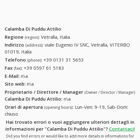
Calamba Di Puddu Attilio
Regione
:
Vetralla, Italia
(region)
Indirizzo
:
viale Eugenio IV SNC, Vetralla, VITERBO
(address)
01019, Italia
Telefono
:
+39 0131 31 5653
+39 0131 31 5653
(phone)
Fax
:
+39 0597 61 5183
+39 0597 61 5183
(fax)
E-Mail:
n\a
Sito web:
n\a
Proprietario / Direttore / Manager
(Owner / Director / Manager)
Calamba Di Puddu Attilio
:
n\a
Orari di apertura
:
Lun-Ven: 9-19, Sab-Dom:
(opening hours)
chiuso
Hai trovato errori o vuoi aggiungere ulteriori dettagli in
informazioni per "Calamba Di Puddu Attilio"?
Contattaci!
Did you find errors or would like to add more details in informations for