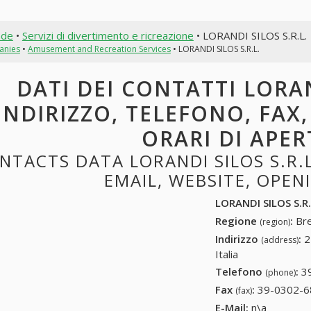
nde
•
Servizi di divertimento e ricreazione
• LORANDI SILOS S.R.L.
anies
•
Amusement and Recreation Services
• LORANDI SILOS S.R.L.
DATI DEI CONTATTI LORAND
INDIRIZZO, TELEFONO, FAX,
ORARI DI APE
NTACTS DATA LORANDI SILOS S.R.L
EMAIL, WEBSITE, OPE
LORANDI SILOS S.R.
Regione
:
Bre
(region)
Indirizzo
:
2
(address)
Italia
Telefono
:
3
(phone)
Fax
:
39-0302-6
(fax)
E-Mail:
n\a