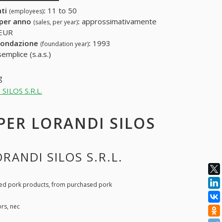
nti
:
11 to 50
(employees)
 per anno
:
approssimativamente
(sales, per year)
 EUR
fondazione
:
1993
(foundation year)
emplice (s.a.s.)
g
 SILOS S.R.L.
 PER LORANDI SILOS
RANDI SILOS S.R.L.
ed pork products, from purchased pork
rs, nec