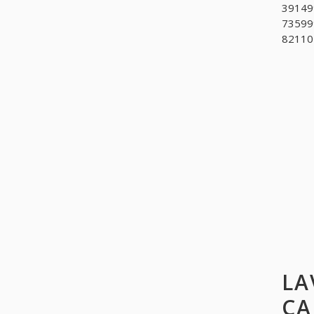
391499
735999
821102
LA
CA