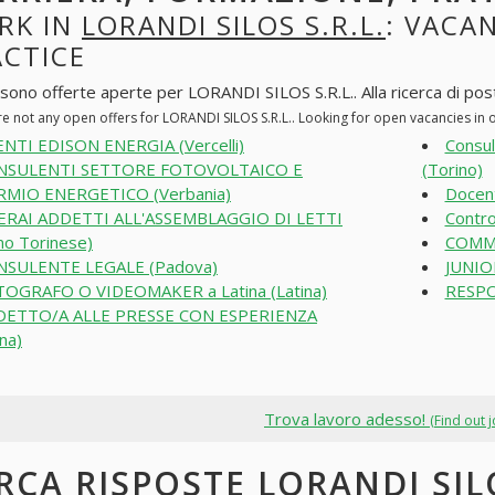
RK IN
LORANDI SILOS S.R.L.
: VACAN
ACTICE
 sono offerte aperte per LORANDI SILOS S.R.L.. Alla ricerca di posti
re not any open offers for LORANDI SILOS S.R.L.. Looking for open vacancies in
NTI EDISON ENERGIA (Vercelli)
Consu
NSULENTI SETTORE FOTOVOLTAICO E
(Torino)
RMIO ENERGETICO (Verbania)
Docent
ERAI ADDETTI ALL'ASSEMBLAGGIO DI LETTI
Contro
mo Torinese)
COMME
NSULENTE LEGALE (Padova)
JUNIO
OGRAFO O VIDEOMAKER a Latina (Latina)
RESPO
DETTO/A ALLE PRESSE CON ESPERIENZA
na)
Trova lavoro adesso!
(Find out 
RCA RISPOSTE LORANDI SILO