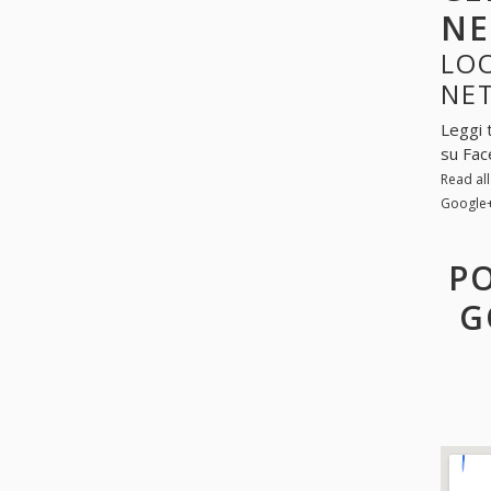
N
LOO
NE
Leggi 
su Fac
Read al
Google
PO
G