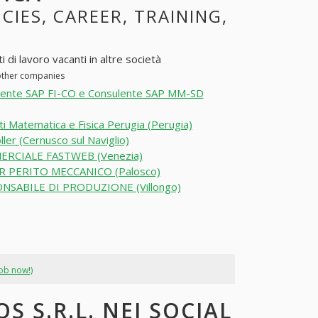
CIES, CAREER, TRAINING,
 di lavoro vacanti in altre società
 other companies
lente SAP FI-CO e Consulente SAP MM-SD
i Matematica e Fisica Perugia (Perugia)
ller (Cernusco sul Naviglio)
RCIALE FASTWEB (Venezia)
R PERITO MECCANICO (Palosco)
NSABILE DI PRODUZIONE (Villongo)
job now!)
S S.R.L. NEI SOCIAL