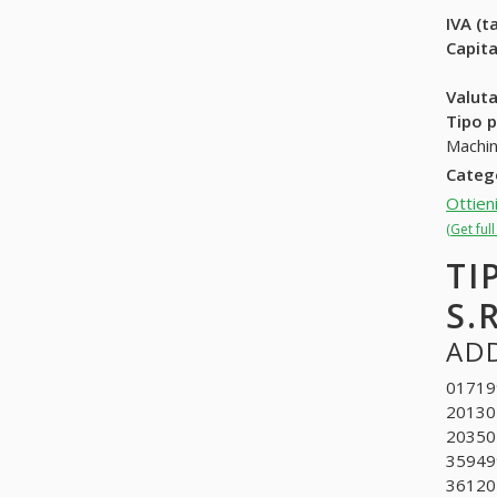
IVA (ta
Capit
Valuta
Tipo p
Machin
Categ
Ottien
(Get ful
TI
S.R
ADD
017199
201302
203501
359499
361202