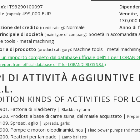
x):
IT93290100097
Dipende
ale
:
499,000 EUR
Vendite,
(capital)
130,000
zione del credito
:
Normale
Anno di 
(credit rating)
rincipale di società
:
Società in accomandita s
(main type of company)
e tools - metal machining
oria di prodotto
:
Machine tools - metal machinin
(product category)
i un rapporto completo dal database ufficiale dell'IT per LORANDI
l report from official database of IT for LORANDI SILOS S.R.L.)
PI DI ATTIVITÀ AGGIUNTIVE
.L.
ITION KINDS OF ACTIVITIES FOR LO
01. Fattoria di Blackberry |
Blackberry farm
00. Prodotti a base di carne suina, dal maiale acquistato |
Prepar
09. Spread, aglio |
Spreads, garlic
00. Pompe e motori oleodinamici, nca |
Fluid power pumps and moto
00. Reattori per lampade |
Lamp ballasts