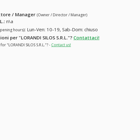
ettore / Manager
(Owner / Director / Manager)
L.
:
n\a
:
Lun-Ven: 10-19, Sab-Dom: chiuso
opening hours)
zioni per "LORANDI SILOS S.R.L."?
Contattaci!
 for "LORANDI SILOS S.R.L."? -
Contact us!