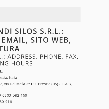
I SILOS S.R.L.:
 EMAIL, SITO WEB,
RTURA
.: ADDRESS, PHONE, FAX,
NING HOURS
L.
scia, Italia
7, Via Del Mella 25131 Brescia (BS) - ITALY,
9-0303-582-169
39-0303-582-169
80-916
39-0302-680-916