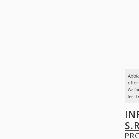
Abbia
offer
We fo
fees L
IN
S.R
PR