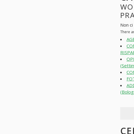
WO
PR
Non ci
There a
AGE
CO
RISPA
OP
(Setti
CO
FOT
AD
(Bolog
CE