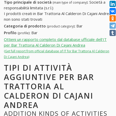
Tipo principale di società
:
Società a
(main type of company)
responsabilità limitata (s.r.l.)
I prodotti creati in Bar Trattoria Al Calderon Di Cajani Andrea
non sono stati trovati
Categoria di prodotto
:
Bar
(product category)
Profilo
:
Bar
(profile)
Ottieni un rapporto completo dal database ufficiale dell'IT
per Bar Trattoria Al Calderon Di Cajani Andrea
(Get full report from official database of IT for Bar Trattoria Al Calderon
Di Cajani Andrea)
TIPI DI ATTIVITÀ
AGGIUNTIVE PER BAR
TRATTORIA AL
CALDERON DI CAJANI
ANDREA
ADDITION KINDS OF ACTIVITIES