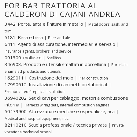
FOR BAR TRATTORIA AL
CALDERON DI CAJANI ANDREA
3442. Porte, anta e finiture in metallo |
Metal doors, sash, and
trim
5181. Birra e birra |
Beer and ale
6411. Agenti di assicurazione, intermediari e servizio |
Insurance agents, brokers, and service
091300. mollusco |
Shellfish
346903. Prodotti e utensili smaltati in porcellana |
Porcelain
enameled products and utensils
16290111. Costruzione del molo |
Pier construction
17990612. Installazione di caminetti prefabbricati |
Prefabricated fireplace installation
36940202. Set di cavi per cablaggio, motori a combustione
interna |
Harness wiring sets, internal combustion engines
50479900. Attrezzature mediche e ospedaliere, nca |
Medical and hospital equipment, nec
82110210. Scuola professionale / tecnica privata |
Private
vocational/technical school