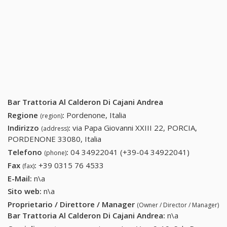
Bar Trattoria Al Calderon Di Cajani Andrea
Regione
:
Pordenone, Italia
(region)
Indirizzo
:
via Papa Giovanni XXIII 22, PORCIA,
(address)
PORDENONE 33080, Italia
Telefono
:
04 34922041 (+39-04 34922041)
04
(phone)
34922041
Fax
:
+39 0315 76 4533
+39 0315 76 4533
(fax)
(+39-04
E-Mail:
n\a
34922041
Sito web:
n\a
Proprietario / Direttore / Manager
(Owner / Director / Manager)
Bar Trattoria Al Calderon Di Cajani Andrea
:
n\a