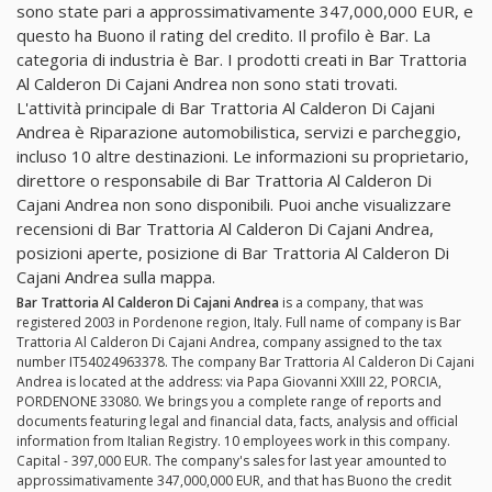
sono state pari a approssimativamente 347,000,000 EUR, e
questo ha Buono il rating del credito. Il profilo è Bar. La
categoria di industria è Bar. I prodotti creati in Bar Trattoria
Al Calderon Di Cajani Andrea non sono stati trovati.
L'attività principale di Bar Trattoria Al Calderon Di Cajani
Andrea è Riparazione automobilistica, servizi e parcheggio,
incluso 10 altre destinazioni. Le informazioni su proprietario,
direttore o responsabile di Bar Trattoria Al Calderon Di
Cajani Andrea non sono disponibili. Puoi anche visualizzare
recensioni di Bar Trattoria Al Calderon Di Cajani Andrea,
posizioni aperte, posizione di Bar Trattoria Al Calderon Di
Cajani Andrea sulla mappa.
Bar Trattoria Al Calderon Di Cajani Andrea
is a company, that was
registered 2003 in Pordenone region, Italy. Full name of company is Bar
Trattoria Al Calderon Di Cajani Andrea, company assigned to the tax
number IT54024963378. The company Bar Trattoria Al Calderon Di Cajani
Andrea is located at the address: via Papa Giovanni XXIII 22, PORCIA,
PORDENONE 33080. We brings you a complete range of reports and
documents featuring legal and financial data, facts, analysis and official
information from Italian Registry. 10 employees work in this company.
Capital - 397,000 EUR. The company's sales for last year amounted to
approssimativamente 347,000,000 EUR, and that has Buono the credit