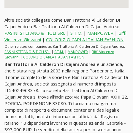
Altre società collegate come Bar Trattoria Al Calderon Di
Cajani Andrea Bar Trattoria Al Calderon Di Cajani Andrea:
PASINI STEFANO & FIGLI SRL
|
S.T.M.
|
MANPOWER
|
Biffi
Vincenzo Giovanni
|
COLORIZIO CARLA ITALIAN FASHION
Other related companies as Bar Trattoria Al Calderon Di Cajani Andrea:
PASINI STEFANO & FIGLI SRL
|
S.T.M.
|
MANPOWER
|
Biffi Vincenzo
Giovanni
|
COLORIZIO CARLA ITALIAN FASHION
Bar Trattoria Al Calderon Di Cajani Andrea
è un'azienda,
che è stata registrata 2003 nella regione Pordenone, Italia.
Il nome completo della società è Bar Trattoria Al Calderon Di
Cajani Andrea, società assegnata al numero di imposta
IT54024963378. La società Bar Trattoria Al Calderon Di
Cajani Andrea si trova all'indirizzo: via Papa Giovanni XXIII 22,
PORCIA, PORDENONE 33080. Ti forniamo una gamma
completa di rapporti e documenti contenenti dati legali e
finanziari, fatti, analisi e informazioni ufficiali dal Registro
italiano. 10 dipendenti lavorano in questa azienda. Capitale -
397,000 EUR. Le vendite della società per lo scorso anno