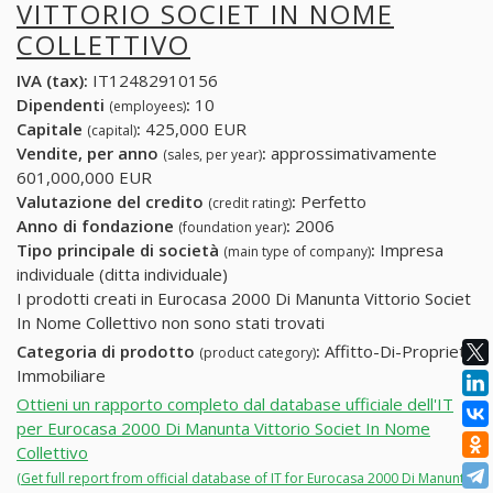
VITTORIO SOCIET IN NOME
COLLETTIVO
IVA (tax):
IT12482910156
Dipendenti
:
10
(employees)
Capitale
:
425,000 EUR
(capital)
Vendite, per anno
:
approssimativamente
(sales, per year)
601,000,000 EUR
Valutazione del credito
:
Perfetto
(credit rating)
Anno di fondazione
:
2006
(foundation year)
Tipo principale di società
:
Impresa
(main type of company)
individuale (ditta individuale)
I prodotti creati in Eurocasa 2000 Di Manunta Vittorio Societ
In Nome Collettivo non sono stati trovati
Categoria di prodotto
:
Affitto-Di-Propriet-
(product category)
Immobiliare
Ottieni un rapporto completo dal database ufficiale dell'IT
per Eurocasa 2000 Di Manunta Vittorio Societ In Nome
Collettivo
(Get full report from official database of IT for Eurocasa 2000 Di Manunta