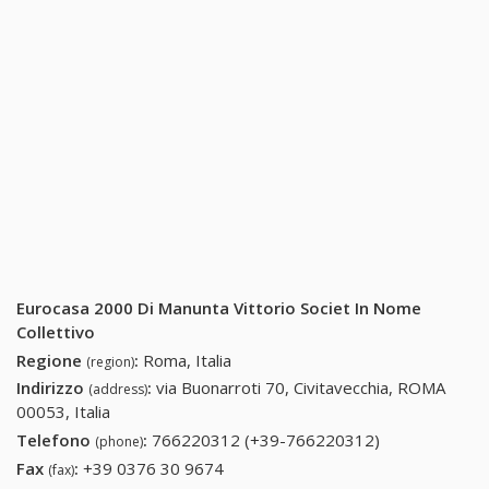
Eurocasa 2000 Di Manunta Vittorio Societ In Nome
Collettivo
Regione
:
Roma, Italia
(region)
Indirizzo
:
via Buonarroti 70, Civitavecchia, ROMA
(address)
00053, Italia
Telefono
:
766220312 (+39-766220312)
766220312
(phone)
(+39-
Fax
:
+39 0376 30 9674
+39 0376 30 9674
(fax)
766220312)