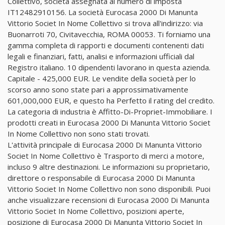
Collettivo, società assegnata al numero di imposta
IT12482910156. La società Eurocasa 2000 Di Manunta
Vittorio Societ In Nome Collettivo si trova all'indirizzo: via
Buonarroti 70, Civitavecchia, ROMA 00053. Ti forniamo una
gamma completa di rapporti e documenti contenenti dati
legali e finanziari, fatti, analisi e informazioni ufficiali dal
Registro italiano. 10 dipendenti lavorano in questa azienda.
Capitale - 425,000 EUR. Le vendite della società per lo
scorso anno sono state pari a approssimativamente
601,000,000 EUR, e questo ha Perfetto il rating del credito.
La categoria di industria è Affitto-Di-Propriet-Immobiliare. I
prodotti creati in Eurocasa 2000 Di Manunta Vittorio Societ
In Nome Collettivo non sono stati trovati.
L'attività principale di Eurocasa 2000 Di Manunta Vittorio
Societ In Nome Collettivo è Trasporto di merci a motore,
incluso 9 altre destinazioni. Le informazioni su proprietario,
direttore o responsabile di Eurocasa 2000 Di Manunta
Vittorio Societ In Nome Collettivo non sono disponibili. Puoi
anche visualizzare recensioni di Eurocasa 2000 Di Manunta
Vittorio Societ In Nome Collettivo, posizioni aperte,
posizione di Eurocasa 2000 Di Manunta Vittorio Societ In