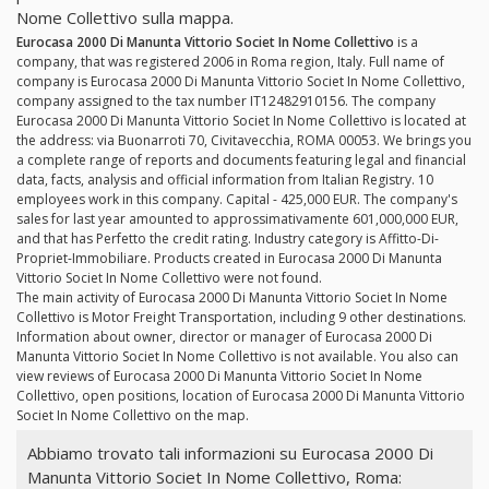
Nome Collettivo sulla mappa.
Eurocasa 2000 Di Manunta Vittorio Societ In Nome Collettivo
is a
company, that was registered 2006 in Roma region, Italy. Full name of
company is Eurocasa 2000 Di Manunta Vittorio Societ In Nome Collettivo,
company assigned to the tax number IT12482910156. The company
Eurocasa 2000 Di Manunta Vittorio Societ In Nome Collettivo is located at
the address: via Buonarroti 70, Civitavecchia, ROMA 00053. We brings you
a complete range of reports and documents featuring legal and financial
data, facts, analysis and official information from Italian Registry. 10
employees work in this company. Capital - 425,000 EUR. The company's
sales for last year amounted to approssimativamente 601,000,000 EUR,
and that has Perfetto the credit rating. Industry category is Affitto-Di-
Propriet-Immobiliare. Products created in Eurocasa 2000 Di Manunta
Vittorio Societ In Nome Collettivo were not found.
The main activity of Eurocasa 2000 Di Manunta Vittorio Societ In Nome
Collettivo is Motor Freight Transportation, including 9 other destinations.
Information about owner, director or manager of Eurocasa 2000 Di
Manunta Vittorio Societ In Nome Collettivo is not available. You also can
view reviews of Eurocasa 2000 Di Manunta Vittorio Societ In Nome
Collettivo, open positions, location of Eurocasa 2000 Di Manunta Vittorio
Societ In Nome Collettivo on the map.
Abbiamo trovato tali informazioni su Eurocasa 2000 Di
Manunta Vittorio Societ In Nome Collettivo, Roma: