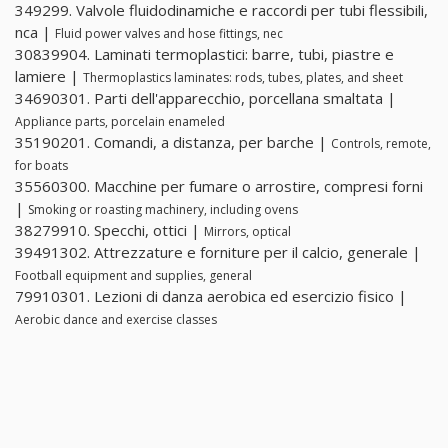
349299. Valvole fluidodinamiche e raccordi per tubi flessibili,
nca |
Fluid power valves and hose fittings, nec
30839904. Laminati termoplastici: barre, tubi, piastre e
lamiere |
Thermoplastics laminates: rods, tubes, plates, and sheet
34690301. Parti dell'apparecchio, porcellana smaltata |
Appliance parts, porcelain enameled
35190201. Comandi, a distanza, per barche |
Controls, remote,
for boats
35560300. Macchine per fumare o arrostire, compresi forni
|
Smoking or roasting machinery, including ovens
38279910. Specchi, ottici |
Mirrors, optical
39491302. Attrezzature e forniture per il calcio, generale |
Football equipment and supplies, general
79910301. Lezioni di danza aerobica ed esercizio fisico |
Aerobic dance and exercise classes