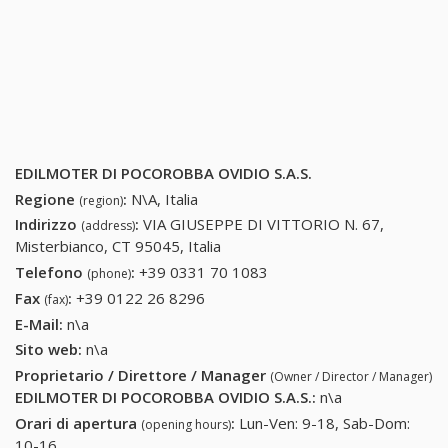
EDILMOTER DI POCOROBBA OVIDIO S.A.S.
Regione
:
N\A, Italia
(region)
Indirizzo
:
VIA GIUSEPPE DI VITTORIO N. 67,
(address)
Misterbianco, CT 95045, Italia
Telefono
:
+39 0331 70 1083
+39 0331 70 1083
(phone)
Fax
:
+39 0122 26 8296
+39 0122 26 8296
(fax)
E-Mail:
n\a
Sito web:
n\a
Proprietario / Direttore / Manager
(Owner / Director / Manager)
EDILMOTER DI POCOROBBA OVIDIO S.A.S.
:
n\a
Orari di apertura
:
Lun-Ven: 9-18, Sab-Dom:
(opening hours)
10-16