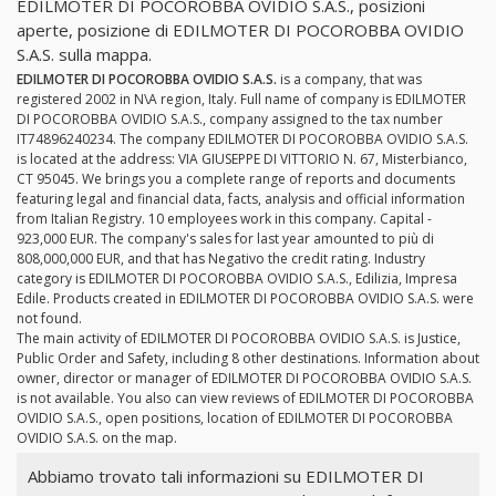
EDILMOTER DI POCOROBBA OVIDIO S.A.S., posizioni
aperte, posizione di EDILMOTER DI POCOROBBA OVIDIO
S.A.S. sulla mappa.
EDILMOTER DI POCOROBBA OVIDIO S.A.S.
is a company, that was
registered 2002 in N\A region, Italy. Full name of company is EDILMOTER
DI POCOROBBA OVIDIO S.A.S., company assigned to the tax number
IT74896240234. The company EDILMOTER DI POCOROBBA OVIDIO S.A.S.
is located at the address: VIA GIUSEPPE DI VITTORIO N. 67, Misterbianco,
CT 95045. We brings you a complete range of reports and documents
featuring legal and financial data, facts, analysis and official information
from Italian Registry. 10 employees work in this company. Capital -
923,000 EUR. The company's sales for last year amounted to più di
808,000,000 EUR, and that has Negativo the credit rating. Industry
category is EDILMOTER DI POCOROBBA OVIDIO S.A.S., Edilizia, Impresa
Edile. Products created in EDILMOTER DI POCOROBBA OVIDIO S.A.S. were
not found.
The main activity of EDILMOTER DI POCOROBBA OVIDIO S.A.S. is Justice,
Public Order and Safety, including 8 other destinations. Information about
owner, director or manager of EDILMOTER DI POCOROBBA OVIDIO S.A.S.
is not available. You also can view reviews of EDILMOTER DI POCOROBBA
OVIDIO S.A.S., open positions, location of EDILMOTER DI POCOROBBA
OVIDIO S.A.S. on the map.
Abbiamo trovato tali informazioni su EDILMOTER DI