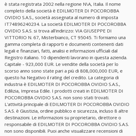
è stata registrata 2002 nella regione N\A, Italia. Il nome
completo della società è EDILMOTER DI POCOROBBA
OVIDIO S.A.S., società assegnata al numero di imposta
IT74896240234. La società EDILMOTER DI POCOROBBA
OVIDIO S.A.S. si trova all'indirizzo: VIA GIUSEPPE DI
VITTORIO N. 67, Misterbianco, CT 95045. Ti forniamo una
gamma completa di rapporti e documenti contenenti dati
legali e finanziari, fatti, analisi e informazioni ufficiali dal
Registro italiano. 10 dipendenti lavorano in questa azienda.
Capitale - 923,000 EUR. Le vendite della società per lo
scorso anno sono state pari a più di 808,000,000 EUR, e
questo ha Negativo il rating del credito. La categoria di
industria è EDILMOTER DI POCOROBBA OVIDIO S.A.S.,
Edilizia, Impresa Edile. I prodotti creati in EDILMOTER DI
POCOROBBA OVIDIO S.A.S. non sono stati trovati.
L'attività principale di EDILMOTER DI POCOROBBA OVIDIO
S.A.S. è Giustizia, ordine pubblico e sicurezza, incluso 8 altre
destinazioni. Le informazioni su proprietario, direttore o
responsabile di EDILMOTER DI POCOROBBA OVIDIO S.A.S.
non sono disponibili. Puoi anche visualizzare recensioni di