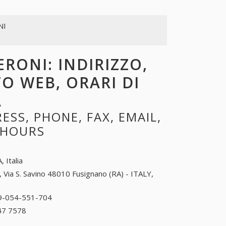
NI
ERONI: INDIRIZZO,
TO WEB, ORARI DI
A
SS, PHONE, FAX, EMAIL,
 HOURS
, Italia
, Via S. Savino 48010 Fusignano (RA) - ITALY,
9-054-551-704
39-054-551-704
47 7578
+39 0519 47 7578