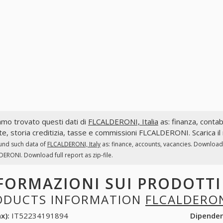
mo trovato questi dati di
FLCALDERONI, Italia
as: finanza, contabi
te, storia creditizia, tasse e commissioni FLCALDERONI. Scarica il
und such data of
FLCALDERONI, Italy
as: finance, accounts, vacancies. Download 
ERONI. Download full report as zip-file.
FORMAZIONI SUI PRODOTT
ODUCTS INFORMATION
FLCALDERO
x):
IT52234191894
Dipende