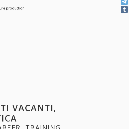
ture production
STI VACANTI,
TICA
AREER, TRAINING,