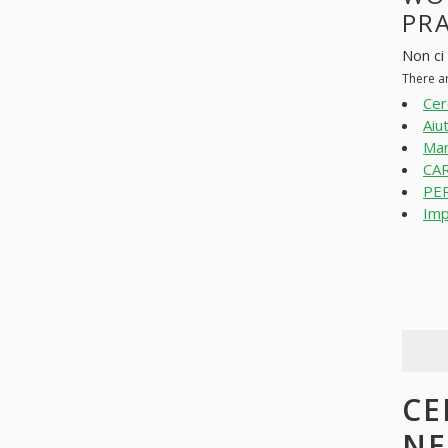
PR
Non ci
There a
Cer
Aiu
Mar
CAR
PER
Imp
CE
N