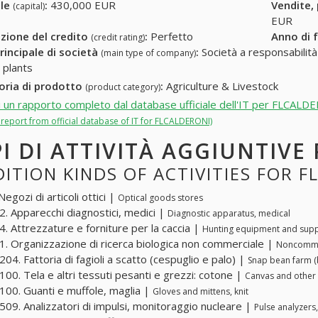
ale
:
430,000 EUR
Vendite,
(capital)
EUR
zione del credito
:
Perfetto
Anno di 
(credit rating)
rincipale di società
:
Società a responsabilità li
(main type of company)
 plants
oria di prodotto
:
Agriculture & Livestock
(product category)
i un rapporto completo dal database ufficiale dell'IT per FLCALD
l report from official database of IT for FLCALDERONI)
PI DI ATTIVITÀ AGGIUNTIVE
ITION KINDS OF ACTIVITIES FOR 
egozi di articoli ottici |
Optical goods stores
. Apparecchi diagnostici, medici |
Diagnostic apparatus, medical
. Attrezzature e forniture per la caccia |
Hunting equipment and supp
. Organizzazione di ricerca biologica non commerciale |
Noncommer
04. Fattoria di fagioli a scatto (cespuglio e palo) |
Snap bean farm (
00. Tela e altri tessuti pesanti e grezzi: cotone |
Canvas and other 
00. Guanti e muffole, maglia |
Gloves and mittens, knit
09. Analizzatori di impulsi, monitoraggio nucleare |
Pulse analyzers