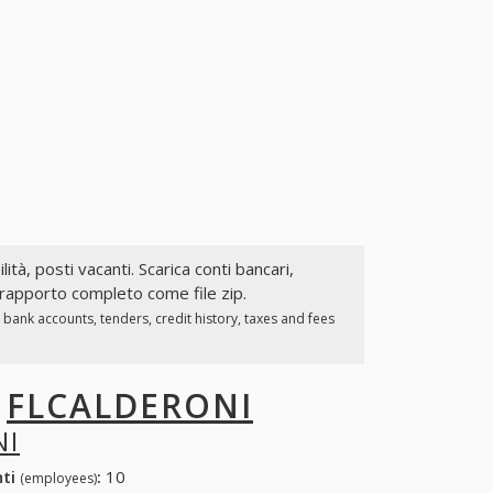
lità, posti vacanti. Scarica conti bancari,
 rapporto completo come file zip.
bank accounts, tenders, credit history, taxes and fees
I
FLCALDERONI
NI
nti
:
10
(employees)