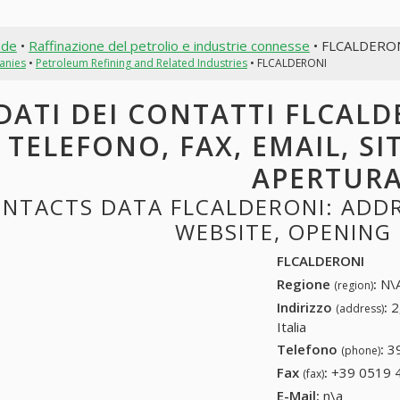
nde
•
Raffinazione del petrolio e industrie connesse
• FLCALDERO
anies
•
Petroleum Refining and Related Industries
• FLCALDERONI
DATI DEI CONTATTI FLCALD
TELEFONO, FAX, EMAIL, SI
APERTUR
NTACTS DATA FLCALDERONI: ADDRE
WEBSITE, OPENING
FLCALDERONI
Regione
:
N\A
(region)
Indirizzo
:
2
(address)
Italia
Telefono
:
3
(phone)
Fax
:
+39 0519 
(fax)
E-Mail:
n\a