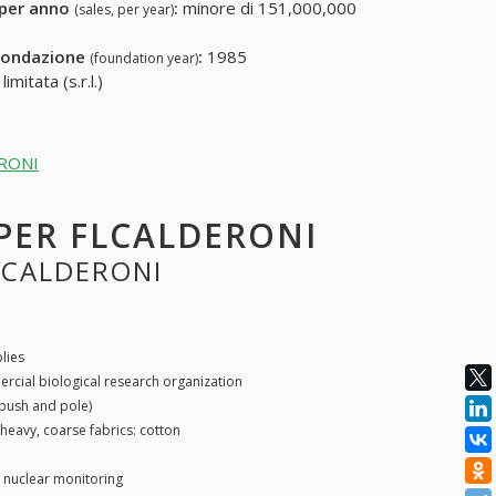
 per anno
:
minore di 151,000,000
(sales, per year)
fondazione
:
1985
(foundation year)
mitata (s.r.l.)
ERONI
 PER FLCALDERONI
FLCALDERONI
lies
cial biological research organization
bush and pole)
heavy, coarse fabrics: cotton
, nuclear monitoring