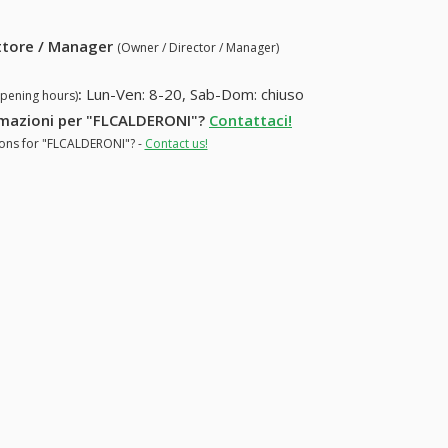
ettore / Manager
(Owner / Director / Manager)
:
Lun-Ven: 8-20, Sab-Dom: chiuso
opening hours)
formazioni per "FLCALDERONI"?
Contattaci!
tions for "FLCALDERONI"? -
Contact us!