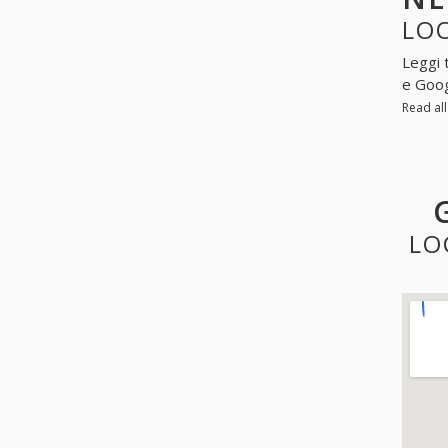
LOO
Leggi 
e Goo
Read al
LO