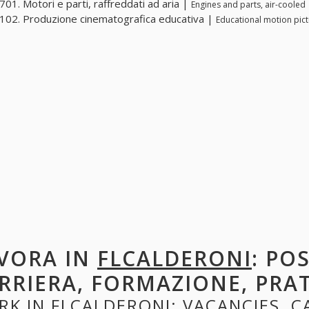
01. Motori e parti, raffreddati ad aria |
Engines and parts, air-cooled
02. Produzione cinematografica educativa |
Educational motion pic
VORA IN
FLCALDERONI
: PO
RRIERA, FORMAZIONE, PRA
RK IN
FLCALDERONI
: VACANCIES, C