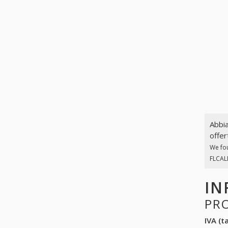
Abbia
offer
We fo
FLCALD
IN
PR
IVA (ta