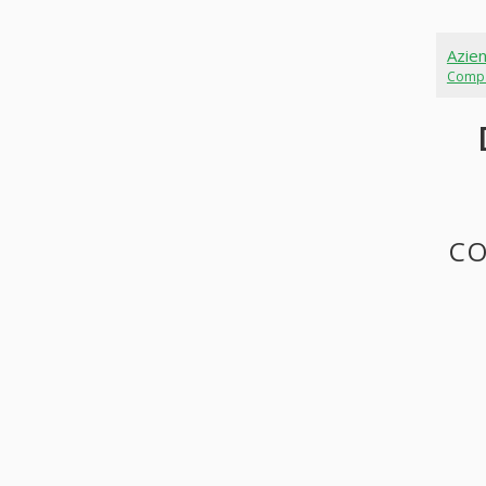
Azie
Comp
CO