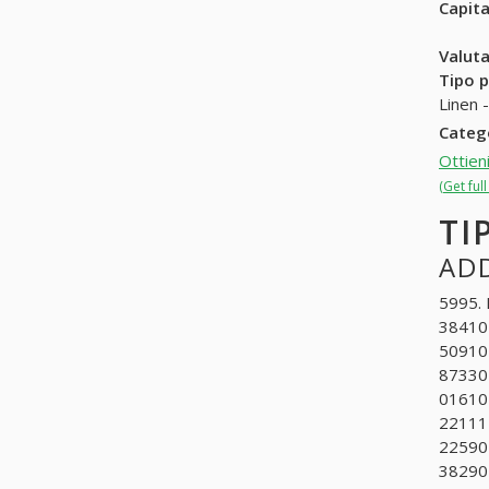
Capit
Valuta
Tipo p
Linen -
Categ
Ottien
(Get ful
TI
ADD
5995. N
384102
509104
873301
016102
221111
225901
382905