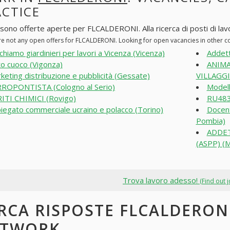
ACTICE
 sono offerte aperte per FLCALDERONI. Alla ricerca di posti di lavo
re not any open offers for FLCALDERONI. Looking for open vacancies in other 
chiamo giardinieri per lavori a Vicenza (Vicenza)
Addett
to cuoco (Vigonza)
ANIMA
keting distribuzione e pubblicità (Gessate)
VILLAGGI
ROPONTISTA (Cologno al Serio)
Modell
ITI CHIMICI (Rovigo)
RU483
iegato commerciale ucraino e polacco (Torino)
Docent
Pombia)
ADDET
(ASPP) (
Trova lavoro adesso!
(Find out 
RCA RISPOSTE FLCALDERONI
ETWORK