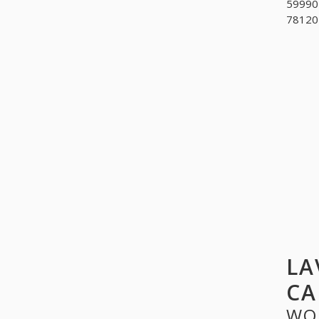
599907
781201
LA
CA
WO