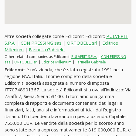
Altre società collegate come Edilcomit Edilcomit:
PULVERIT
S.P.A.
|
CDN PRESSING sas
|
ORTOBELL srl
|
Editrice
Millenium
|
Farinella Gabriele
Other related companies as Edilcomit:
PULVERIT S.P.A.
|
CDN PRESSING
sas
|
ORTOBELL srl
|
Editrice Millenium
|
Farinella Gabriele
Edilcomit
è un'azienda, che è stata registrata 1991 nella
regione N\A, Italia. Il nome completo della società è
Edilcomit, società assegnata al numero di imposta
IT70748901367. La società Edilcomit si trova all'indirizzo: Via
Zalaffi 7, Siena, Siena 53100. Ti forniamo una gamma
completa di rapporti e documenti contenenti dati legali e
finanziari, fatti, analisi e informazioni ufficiali dal Registro
italiano. 10 dipendenti lavorano in questa azienda. Capitale -
755,000 EUR. Le vendite della società per lo scorso anno
sono state pari a approssimativamente 819,000,000 EUR, e