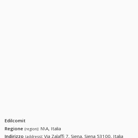
Edilcomit
Regione
:
N\A, Italia
(region)
Indirizzo
:
Via Zalaffi 7, Siena, Siena 53100, Italia
(address)