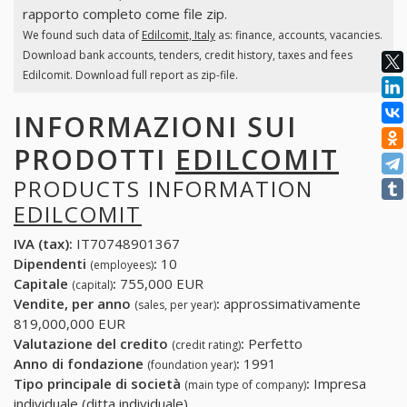
rapporto completo come file zip.
We found such data of
Edilcomit, Italy
as: finance, accounts, vacancies.
Download bank accounts, tenders, credit history, taxes and fees
Edilcomit. Download full report as zip-file.
INFORMAZIONI SUI
PRODOTTI
EDILCOMIT
PRODUCTS INFORMATION
EDILCOMIT
IVA (tax):
IT70748901367
Dipendenti
:
10
(employees)
Capitale
:
755,000 EUR
(capital)
Vendite, per anno
:
approssimativamente
(sales, per year)
819,000,000 EUR
Valutazione del credito
:
Perfetto
(credit rating)
Anno di fondazione
:
1991
(foundation year)
Tipo principale di società
:
Impresa
(main type of company)
individuale (ditta individuale)