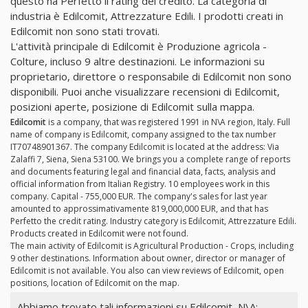
questo ha Perfetto il rating del credito. La categoria di
industria è Edilcomit, Attrezzature Edili. I prodotti creati in
Edilcomit non sono stati trovati.
L'attività principale di Edilcomit è Produzione agricola -
Colture, incluso 9 altre destinazioni. Le informazioni su
proprietario, direttore o responsabile di Edilcomit non sono
disponibili. Puoi anche visualizzare recensioni di Edilcomit,
posizioni aperte, posizione di Edilcomit sulla mappa.
Edilcomit
is a company, that was registered 1991 in N\A region, Italy. Full
name of company is Edilcomit, company assigned to the tax number
IT70748901367. The company Edilcomit is located at the address: Via
Zalaffi 7, Siena, Siena 53100. We brings you a complete range of reports
and documents featuring legal and financial data, facts, analysis and
official information from Italian Registry. 10 employees work in this
company. Capital - 755,000 EUR. The company's sales for last year
amounted to approssimativamente 819,000,000 EUR, and that has
Perfetto the credit rating. Industry category is Edilcomit, Attrezzature Edili.
Products created in Edilcomit were not found.
The main activity of Edilcomit is Agricultural Production - Crops, including
9 other destinations. Information about owner, director or manager of
Edilcomit is not available. You also can view reviews of Edilcomit, open
positions, location of Edilcomit on the map.
Abbiamo trovato tali informazioni su Edilcomit, N\A: