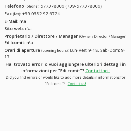
Telefono
:
577378006 (+39-577378006)
577378006
(phone)
(+39-
Fax
:
+39 0382 92 6724
+39 0382 92 6724
(fax)
577378006)
E-Mail:
n\a
Sito web:
n\a
Proprietario / Direttore / Manager
(Owner / Director / Manager)
Edilcomit
:
n\a
Orari di apertura
:
Lun-Ven: 9-18, Sab-Dom: 9-
(opening hours)
17
Hai trovato errori o vuoi aggiungere ulteriori dettagli in
informazioni per "Edilcomit"?
Contattaci!
Did you find errors or would like to add more details in informations for
"Edilcomit"? -
Contact us!