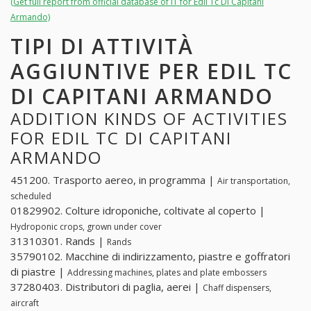
(Get full report from official database of IT for Edil Tc Di Capitani
Armando)
TIPI DI ATTIVITÀ
AGGIUNTIVE PER EDIL TC
DI CAPITANI ARMANDO
ADDITION KINDS OF ACTIVITIES
FOR EDIL TC DI CAPITANI
ARMANDO
451200. Trasporto aereo, in programma |
Air transportation,
scheduled
01829902. Colture idroponiche, coltivate al coperto |
Hydroponic crops, grown under cover
31310301. Rands |
Rands
35790102. Macchine di indirizzamento, piastre e goffratori
di piastre |
Addressing machines, plates and plate embossers
37280403. Distributori di paglia, aerei |
Chaff dispensers,
aircraft