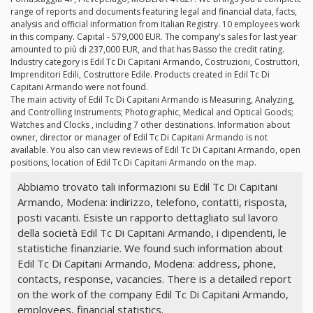
range of reports and documents featuring legal and financial data, facts,
analysis and official information from Italian Registry. 10 employees work
in this company. Capital - 579,000 EUR. The company's sales for last year
amounted to più di 237,000 EUR, and that has Basso the credit rating.
Industry category is Edil Tc Di Capitani Armando, Costruzioni, Costruttori,
Imprenditori Edili, Costruttore Edile. Products created in Edil Tc Di
Capitani Armando were not found.
The main activity of Edil Tc Di Capitani Armando is Measuring, Analyzing,
and Controlling Instruments; Photographic, Medical and Optical Goods;
Watches and Clocks , including 7 other destinations. Information about
owner, director or manager of Edil Tc Di Capitani Armando is not
available. You also can view reviews of Edil Tc Di Capitani Armando, open
positions, location of Edil Tc Di Capitani Armando on the map.
Abbiamo trovato tali informazioni su Edil Tc Di Capitani
Armando, Modena: indirizzo, telefono, contatti, risposta,
posti vacanti. Esiste un rapporto dettagliato sul lavoro
della società Edil Tc Di Capitani Armando, i dipendenti, le
statistiche finanziarie. We found such information about
Edil Tc Di Capitani Armando, Modena: address, phone,
contacts, response, vacancies. There is a detailed report
on the work of the company Edil Tc Di Capitani Armando,
employees, financial statistics.