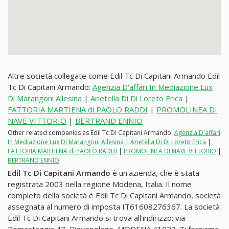
Altre società collegate come Edil Tc Di Capitani Armando Edil
Tc Di Capitani Armando:
Agenzia D'affari In Mediazione Lux
Di Marangoni Allesina
|
Arietella Di Di Loreto Erica
|
FATTORIA MARTIENA di PAOLO RADDI
|
PROMOLINEA DI
NAVE VITTORIO
|
BERTRAND ENNIO
Other related companies as Edil Tc Di Capitani Armando:
Agenzia D'affari
In Mediazione Lux Di Marangoni Allesina
|
Arietella Di Di Loreto Erica
|
FATTORIA MARTIENA di PAOLO RADDI
|
PROMOLINEA DI NAVE VITTORIO
|
BERTRAND ENNIO
Edil Tc Di Capitani Armando
è un'azienda, che è stata
registrata 2003 nella regione Modena, Italia. Il nome
completo della società è Edil Tc Di Capitani Armando, società
assegnata al numero di imposta IT61608276367. La società
Edil Tc Di Capitani Armando si trova all'indirizzo: via
Pomastaggia 47, Pievepelago, MODENA 41027. Ti forniamo