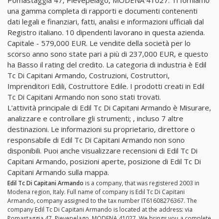
una gamma completa di rapporti e documenti contenenti
dati legali e finanziari, fatti, analisi e informazioni ufficiali dal
Registro italiano. 10 dipendenti lavorano in questa azienda.
Capitale - 579,000 EUR. Le vendite della società per lo
scorso anno sono state pari a più di 237,000 EUR, e questo
ha Basso il rating del credito. La categoria di industria è Edil
Tc Di Capitani Armando, Costruzioni, Costruttori,
Imprenditori Edili, Costruttore Edile. I prodotti creati in Edil
Tc Di Capitani Armando non sono stati trovati.
L'attività principale di Edil Tc Di Capitani Armando è Misurare,
analizzare e controllare gli strumenti; , incluso 7 altre
destinazioni. Le informazioni su proprietario, direttore o
responsabile di Edil Tc Di Capitani Armando non sono
disponibili. Puoi anche visualizzare recensioni di Edil Tc Di
Capitani Armando, posizioni aperte, posizione di Edil Tc Di
Capitani Armando sulla mappa.
Edil Tc Di Capitani Armando
is a company, that was registered 2003 in
Modena region, Italy. Full name of company is Edil Tc Di Capitani
Armando, company assigned to the tax number IT61608276367. The
company Edil Tc Di Capitani Armando is located at the address: via
Pomastaggia 47, Pievepelago, MODENA 41027. We brings you a complete