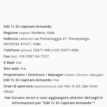
Edil Tc Di Capitani Armando
Regione
:
Modena, Italia
(region)
Indirizzo
:
via Pomastaggia 47, Pievepelago,
(address)
MODENA 41027, Italia
Telefono
:
53671498 (+39-53671498)
53671498 (+39-
(phone)
53671498)
Fax
:
+39 0587 64 7557
+39 0587 64 7557
(fax)
E-Mail:
n\a
Sito web:
n\a
Proprietario / Direttore / Manager
(Owner / Director / Manager)
Edil Tc Di Capitani Armando
:
n\a
Orari di apertura
:
Lun-Ven: 9-20, Sab-Dom:
(opening hours)
chiuso
Hai trovato errori o vuoi aggiungere ulteriori dettagli in
informazioni per "Edil Tc Di Capitani Armando"?