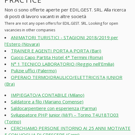
Non ci sono offerte aperte per EDIL.GEST. SRL. Alla ricerca
di posti di lavoro vacanti in altre società
There are not any open offers for EDIL.GEST. SRL. Looking for open
vacancies in other companies
ANIMATORI TURISTICI - STAGIONI 2018/2019 per
l'Estero (Novara)
TRAINER E AGENTI PORTA A PORTA (Bari)
Cuoco Capo Partita Hotel 4* Termini (Roma)
N° 1 TECNICO LABORATORIO (Reggio nell'Emilia)
Pulizie uffici (Palermo)
OPERAIO TERMOIDRAULICO/ELETTRICISTA JUNIOR
(Bra)
IMPIEGATO/A CONTABILE (Milano)
Saldatore a filo (Mariano Comense)
Saldocarpentiere con esperienza (Parma)
Sviluppatore PHP Junior (M/F) – Torino T4U18TO03
(Torino)
CERCHIAMO PERSONE INTORNO AI 25 ANNI MOTIVATE
E CON VOGLIA DI CRESCERE (Carpi)