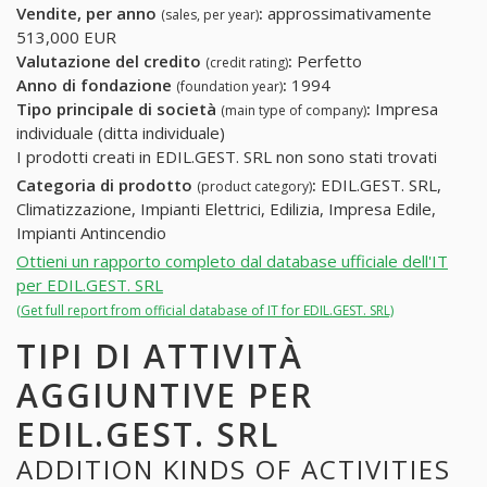
Vendite, per anno
:
approssimativamente
(sales, per year)
513,000 EUR
Valutazione del credito
:
Perfetto
(credit rating)
Anno di fondazione
:
1994
(foundation year)
Tipo principale di società
:
Impresa
(main type of company)
individuale (ditta individuale)
I prodotti creati in EDIL.GEST. SRL non sono stati trovati
Categoria di prodotto
:
EDIL.GEST. SRL,
(product category)
Climatizzazione, Impianti Elettrici, Edilizia, Impresa Edile,
Impianti Antincendio
Ottieni un rapporto completo dal database ufficiale dell'IT
per EDIL.GEST. SRL
(Get full report from official database of IT for EDIL.GEST. SRL)
TIPI DI ATTIVITÀ
AGGIUNTIVE PER
EDIL.GEST. SRL
ADDITION KINDS OF ACTIVITIES