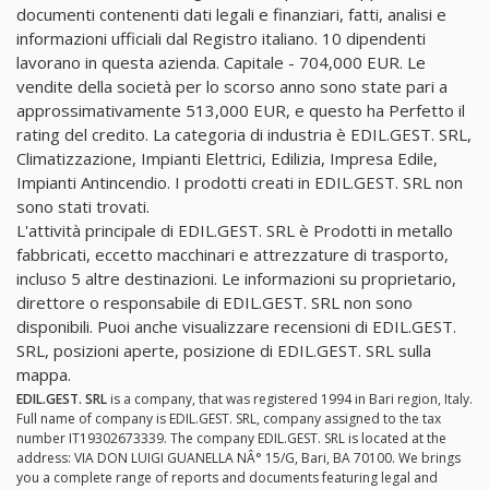
documenti contenenti dati legali e finanziari, fatti, analisi e
informazioni ufficiali dal Registro italiano. 10 dipendenti
lavorano in questa azienda. Capitale - 704,000 EUR. Le
vendite della società per lo scorso anno sono state pari a
approssimativamente 513,000 EUR, e questo ha Perfetto il
rating del credito. La categoria di industria è EDIL.GEST. SRL,
Climatizzazione, Impianti Elettrici, Edilizia, Impresa Edile,
Impianti Antincendio. I prodotti creati in EDIL.GEST. SRL non
sono stati trovati.
L'attività principale di EDIL.GEST. SRL è Prodotti in metallo
fabbricati, eccetto macchinari e attrezzature di trasporto,
incluso 5 altre destinazioni. Le informazioni su proprietario,
direttore o responsabile di EDIL.GEST. SRL non sono
disponibili. Puoi anche visualizzare recensioni di EDIL.GEST.
SRL, posizioni aperte, posizione di EDIL.GEST. SRL sulla
mappa.
EDIL.GEST. SRL
is a company, that was registered 1994 in Bari region, Italy.
Full name of company is EDIL.GEST. SRL, company assigned to the tax
number IT19302673339. The company EDIL.GEST. SRL is located at the
address: VIA DON LUIGI GUANELLA NÂ° 15/G, Bari, BA 70100. We brings
you a complete range of reports and documents featuring legal and