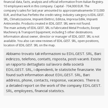
financial data, facts, analysis and official information from Italian Registry.
10 employees work in this company. Capital - 704,000 EUR. The
company's sales for last year amounted to approssimativamente 513,000
EUR, and that has Perfetto the credit rating. Industry category is EDIL.GEST.
SRL, Climatizzazione, Impianti Elettrici, Edilizia, Impresa Edile, Impianti
Antincendio. Products created in EDIL.GEST. SRL were not found.
The main activity of EDIL.GEST. SRL is Fabricated Metal Products, Except
Machinery & Transport Equipment, including 5 other destinations.
Information about owner, director or manager of EDIL.GEST. SRL is not
available. You also can view reviews of EDIL.GEST. SRL, open positions,
location of EDIL.GEST. SRL on the map.
Abbiamo trovato tali informazioni su EDIL.GEST. SRL, Bari:
indirizzo, telefono, contatti, risposta, posti vacanti. Esiste
un rapporto dettagliato sul lavoro della società
EDIL.GEST. SRL, i dipendenti, le statistiche finanziarie. We
found such information about EDIL.GEST. SRL, Bari:
address, phone, contacts, response, vacancies. There is
a detailed report on the work of the company EDIL.GEST.
SRL, employees, financial statistics.