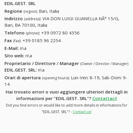
EDIL.GEST. SRL
Regione
:
Bari, Italia
(region)
Indirizzo
:
VIA DON LUIGI GUANELLA NÂ° 15/G,
(address)
Bari, BA 70100, Italia
Telefono
:
+39 0972 80 4356
+39 0972 80 4356
(phone)
Fax
:
+39 0185 96 2254
+39 0185 96 2254
(fax)
E-Mail:
n\a
Sito web:
n\a
Proprietario / Direttore / Manager
(Owner / Director / Manager)
EDIL.GEST. SRL
:
n\a
Orari di apertura
:
Lun-Ven: 8-19, Sab-Dom: 9-
(opening hours)
14
Hai trovato errori o vuoi aggiungere ulteriori dettagli in
informazioni per "EDIL.GEST. SRL"?
Contattaci!
Did you find errors or would like to add more details in informations for
"EDIL.GEST. SRL"? -
Contact us!