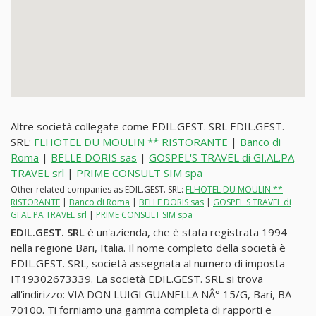
Altre società collegate come EDIL.GEST. SRL EDIL.GEST.
SRL:
FLHOTEL DU MOULIN ** RISTORANTE
|
Banco di
Roma
|
BELLE DORIS sas
|
GOSPEL'S TRAVEL di GI.AL.PA
TRAVEL srl
|
PRIME CONSULT SIM spa
Other related companies as EDIL.GEST. SRL:
FLHOTEL DU MOULIN **
RISTORANTE
|
Banco di Roma
|
BELLE DORIS sas
|
GOSPEL'S TRAVEL di
GI.AL.PA TRAVEL srl
|
PRIME CONSULT SIM spa
EDIL.GEST. SRL
è un'azienda, che è stata registrata 1994
nella regione Bari, Italia. Il nome completo della società è
EDIL.GEST. SRL, società assegnata al numero di imposta
IT19302673339. La società EDIL.GEST. SRL si trova
all'indirizzo: VIA DON LUIGI GUANELLA NÂ° 15/G, Bari, BA
70100. Ti forniamo una gamma completa di rapporti e