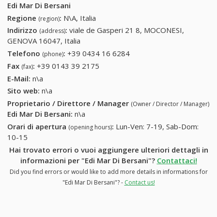
Edi Mar Di Bersani
Regione
:
N\A, Italia
(region)
Indirizzo
:
viale de Gasperi 21 8, MOCONESI,
(address)
GENOVA 16047, Italia
Telefono
:
+39 0434 16 6284
+39 0434 16 6284
(phone)
Fax
:
+39 0143 39 2175
+39 0143 39 2175
(fax)
E-Mail:
n\a
Sito web:
n\a
Proprietario / Direttore / Manager
(Owner / Director / Manager)
Edi Mar Di Bersani
:
n\a
Orari di apertura
:
Lun-Ven: 7-19, Sab-Dom:
(opening hours)
10-15
Hai trovato errori o vuoi aggiungere ulteriori dettagli in
informazioni per "Edi Mar Di Bersani"?
Contattaci!
Did you find errors or would like to add more details in informations for
"Edi Mar Di Bersani"? -
Contact us!