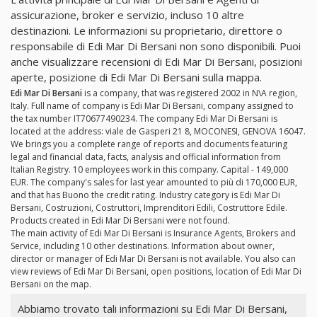
assicurazione, broker e servizio, incluso 10 altre
destinazioni. Le informazioni su proprietario, direttore o
responsabile di Edi Mar Di Bersani non sono disponibili. Puoi
anche visualizzare recensioni di Edi Mar Di Bersani, posizioni
aperte, posizione di Edi Mar Di Bersani sulla mappa.
Edi Mar Di Bersani
is a company, that was registered 2002 in N\A region,
Italy. Full name of company is Edi Mar Di Bersani, company assigned to
the tax number IT70677490234. The company Edi Mar Di Bersani is
located at the address: viale de Gasperi 21 8, MOCONESI, GENOVA 16047.
We brings you a complete range of reports and documents featuring
legal and financial data, facts, analysis and official information from
Italian Registry. 10 employees work in this company. Capital - 149,000
EUR. The company's sales for last year amounted to più di 170,000 EUR,
and that has Buono the credit rating. Industry category is Edi Mar Di
Bersani, Costruzioni, Costruttori, Imprenditori Edili, Costruttore Edile.
Products created in Edi Mar Di Bersani were not found.
The main activity of Edi Mar Di Bersani is Insurance Agents, Brokers and
Service, including 10 other destinations. Information about owner,
director or manager of Edi Mar Di Bersani is not available. You also can
view reviews of Edi Mar Di Bersani, open positions, location of Edi Mar Di
Bersani on the map.
Abbiamo trovato tali informazioni su Edi Mar Di Bersani,