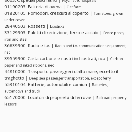
8063. Ospedali psichiatrici |
Psychiatric hospitals
01190203. Fattoria di avena |
Oat farm
01820105. Pomodori, cresciuti al coperto |
Tomatoes, grown
under cover
28440503. Rossetti |
Lipsticks
33129903. Paletti di recinzione, ferro e acciaio |
Fence posts,
iron and steel
36639900. Radio e t.v. |
Radio and t.v. communications equipment,
nec
39559900. Carta carbone e nastri inchiostrati, nca |
Carbon
paper and inked ribbons, nec
44810000. Trasporto passeggeri d'alto mare, eccetto il
traghetto |
Deep sea passenger transportation, except ferry
55310104. Batterie, automobili e camion |
Batteries,
automotive and truck
65170000. Locatori di proprietà di ferrovie |
Railroad property
lessors