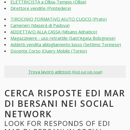
ELETTRICISTA a Olbia-Tempio (Olbia)
Direttore vendite (Pontedera)
TIROCINIO FORMATIVO AIUTO CUOCO (Prato)
Camerieri (Maserà di Padova)
ADDETTA/O ALLA CASSA (Misano Adriatico)
Magazziniere - uso retrattile (Sant'Agata Bolognese)
Addetti vendita abbigliamento lusso (Settimo Torinese)
Docente Corso JQuery Mobile (Torino)
Trova lavoro adesso!
(Find out job now!)
CERCA RISPOSTE EDI MAR
DI BERSANI NEI SOCIAL
NETWORK
LOOK FOR RESPONDS OF EDI