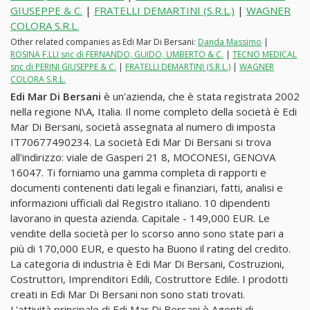
GIUSEPPE & C.
|
FRATELLI DEMARTINI (S.R.L.)
|
WAGNER
COLORA S.R.L.
Other related companies as Edi Mar Di Bersani:
Danda Massimo
|
ROSINA F.LLI snc di FERNANDO, GUIDO, UMBERTO & C.
|
TECNO MEDICAL
snc di PERINI GIUSEPPE & C.
|
FRATELLI DEMARTINI (S.R.L.)
|
WAGNER
COLORA S.R.L.
Edi Mar Di Bersani
è un'azienda, che è stata registrata 2002
nella regione N\A, Italia. Il nome completo della società è Edi
Mar Di Bersani, società assegnata al numero di imposta
IT70677490234. La società Edi Mar Di Bersani si trova
all'indirizzo: viale de Gasperi 21 8, MOCONESI, GENOVA
16047. Ti forniamo una gamma completa di rapporti e
documenti contenenti dati legali e finanziari, fatti, analisi e
informazioni ufficiali dal Registro italiano. 10 dipendenti
lavorano in questa azienda. Capitale - 149,000 EUR. Le
vendite della società per lo scorso anno sono state pari a
più di 170,000 EUR, e questo ha Buono il rating del credito.
La categoria di industria è Edi Mar Di Bersani, Costruzioni,
Costruttori, Imprenditori Edili, Costruttore Edile. I prodotti
creati in Edi Mar Di Bersani non sono stati trovati.
L'attività principale di Edi Mar Di Bersani è Agenti di