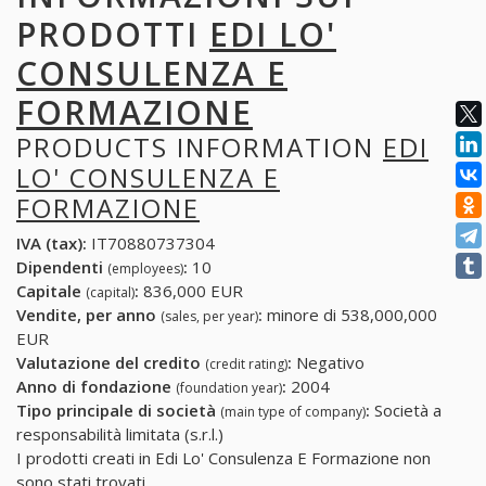
PRODOTTI
EDI LO'
CONSULENZA E
FORMAZIONE
PRODUCTS INFORMATION
EDI
LO' CONSULENZA E
FORMAZIONE
IVA (tax):
IT70880737304
Dipendenti
:
10
(employees)
Capitale
:
836,000 EUR
(capital)
Vendite, per anno
:
minore di 538,000,000
(sales, per year)
EUR
Valutazione del credito
:
Negativo
(credit rating)
Anno di fondazione
:
2004
(foundation year)
Tipo principale di società
:
Società a
(main type of company)
responsabilità limitata (s.r.l.)
I prodotti creati in Edi Lo' Consulenza E Formazione non
sono stati trovati