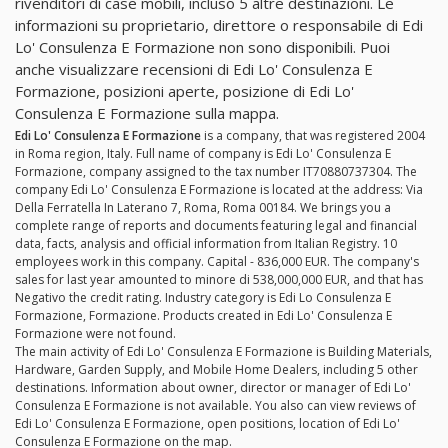
rivenditori di case mobili, incluso 5 altre destinazioni. Le
informazioni su proprietario, direttore o responsabile di Edi
Lo' Consulenza E Formazione non sono disponibili. Puoi
anche visualizzare recensioni di Edi Lo' Consulenza E
Formazione, posizioni aperte, posizione di Edi Lo'
Consulenza E Formazione sulla mappa.
Edi Lo' Consulenza E Formazione
is a company, that was registered 2004
in Roma region, Italy. Full name of company is Edi Lo' Consulenza E
Formazione, company assigned to the tax number IT70880737304. The
company Edi Lo' Consulenza E Formazione is located at the address: Via
Della Ferratella In Laterano 7, Roma, Roma 00184. We brings you a
complete range of reports and documents featuring legal and financial
data, facts, analysis and official information from Italian Registry. 10
employees work in this company. Capital - 836,000 EUR. The company's
sales for last year amounted to minore di 538,000,000 EUR, and that has
Negativo the credit rating. Industry category is Edi Lo Consulenza E
Formazione, Formazione. Products created in Edi Lo' Consulenza E
Formazione were not found.
The main activity of Edi Lo' Consulenza E Formazione is Building Materials,
Hardware, Garden Supply, and Mobile Home Dealers, including 5 other
destinations. Information about owner, director or manager of Edi Lo'
Consulenza E Formazione is not available. You also can view reviews of
Edi Lo' Consulenza E Formazione, open positions, location of Edi Lo'
Consulenza E Formazione on the map.