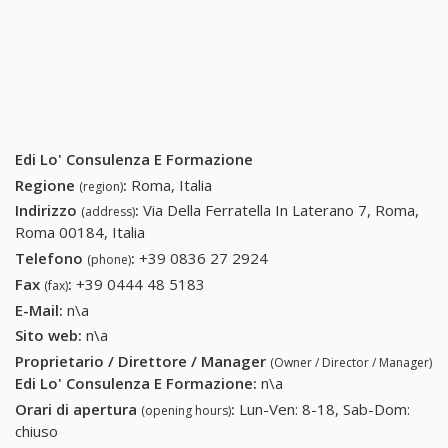
Edi Lo' Consulenza E Formazione
Regione
:
Roma, Italia
(region)
Indirizzo
:
Via Della Ferratella In Laterano 7, Roma,
(address)
Roma 00184, Italia
Telefono
:
+39 0836 27 2924
+39 0836 27 2924
(phone)
Fax
:
+39 0444 48 5183
+39 0444 48 5183
(fax)
E-Mail:
n\a
Sito web:
n\a
Proprietario / Direttore / Manager
(Owner / Director / Manager)
Edi Lo' Consulenza E Formazione
:
n\a
Orari di apertura
:
Lun-Ven: 8-18, Sab-Dom:
(opening hours)
chiuso