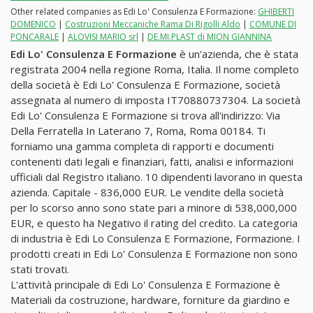
Other related companies as Edi Lo' Consulenza E Formazione:
GHIBERTI
DOMENICO
|
Costruzioni Meccaniche Rama Di Rigolli Aldo
|
COMUNE DI
PONCARALE
|
ALOVISI MARIO srl
|
DE.MI.PLAST di MION GIANNINA
Edi Lo' Consulenza E Formazione
è un'azienda, che è stata
registrata 2004 nella regione Roma, Italia. Il nome completo
della società è Edi Lo' Consulenza E Formazione, società
assegnata al numero di imposta IT70880737304. La società
Edi Lo' Consulenza E Formazione si trova all'indirizzo: Via
Della Ferratella In Laterano 7, Roma, Roma 00184. Ti
forniamo una gamma completa di rapporti e documenti
contenenti dati legali e finanziari, fatti, analisi e informazioni
ufficiali dal Registro italiano. 10 dipendenti lavorano in questa
azienda. Capitale - 836,000 EUR. Le vendite della società
per lo scorso anno sono state pari a minore di 538,000,000
EUR, e questo ha Negativo il rating del credito. La categoria
di industria è Edi Lo Consulenza E Formazione, Formazione. I
prodotti creati in Edi Lo' Consulenza E Formazione non sono
stati trovati.
L'attività principale di Edi Lo' Consulenza E Formazione è
Materiali da costruzione, hardware, forniture da giardino e