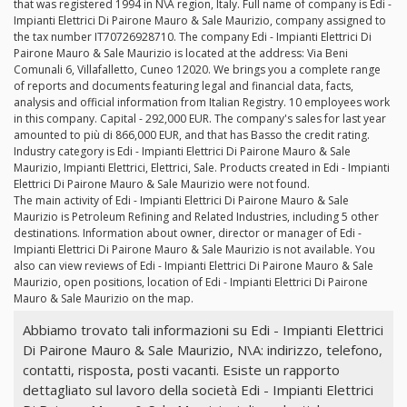
that was registered 1994 in N\A region, Italy. Full name of company is Edi -
Impianti Elettrici Di Pairone Mauro & Sale Maurizio, company assigned to
the tax number IT70726928710. The company Edi - Impianti Elettrici Di
Pairone Mauro & Sale Maurizio is located at the address: Via Beni
Comunali 6, Villafalletto, Cuneo 12020. We brings you a complete range
of reports and documents featuring legal and financial data, facts,
analysis and official information from Italian Registry. 10 employees work
in this company. Capital - 292,000 EUR. The company's sales for last year
amounted to più di 866,000 EUR, and that has Basso the credit rating.
Industry category is Edi - Impianti Elettrici Di Pairone Mauro & Sale
Maurizio, Impianti Elettrici, Elettrici, Sale. Products created in Edi - Impianti
Elettrici Di Pairone Mauro & Sale Maurizio were not found.
The main activity of Edi - Impianti Elettrici Di Pairone Mauro & Sale
Maurizio is Petroleum Refining and Related Industries, including 5 other
destinations. Information about owner, director or manager of Edi -
Impianti Elettrici Di Pairone Mauro & Sale Maurizio is not available. You
also can view reviews of Edi - Impianti Elettrici Di Pairone Mauro & Sale
Maurizio, open positions, location of Edi - Impianti Elettrici Di Pairone
Mauro & Sale Maurizio on the map.
Abbiamo trovato tali informazioni su Edi - Impianti Elettrici
Di Pairone Mauro & Sale Maurizio, N\A: indirizzo, telefono,
contatti, risposta, posti vacanti. Esiste un rapporto
dettagliato sul lavoro della società Edi - Impianti Elettrici