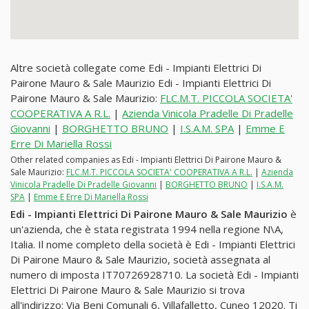
Altre società collegate come Edi - Impianti Elettrici Di
Pairone Mauro & Sale Maurizio Edi - Impianti Elettrici Di
Pairone Mauro & Sale Maurizio:
FLC.M.T. PICCOLA SOCIETA'
COOPERATIVA A R.L.
|
Azienda Vinicola Pradelle Di Pradelle
Giovanni
|
BORGHETTO BRUNO
|
I.S.A.M. SPA
|
Emme E
Erre Di Mariella Rossi
Other related companies as Edi - Impianti Elettrici Di Pairone Mauro &
Sale Maurizio:
FLC.M.T. PICCOLA SOCIETA' COOPERATIVA A R.L.
|
Azienda
Vinicola Pradelle Di Pradelle Giovanni
|
BORGHETTO BRUNO
|
I.S.A.M.
SPA
|
Emme E Erre Di Mariella Rossi
Edi - Impianti Elettrici Di Pairone Mauro & Sale Maurizio
è
un'azienda, che è stata registrata 1994 nella regione N\A,
Italia. Il nome completo della società è Edi - Impianti Elettrici
Di Pairone Mauro & Sale Maurizio, società assegnata al
numero di imposta IT70726928710. La società Edi - Impianti
Elettrici Di Pairone Mauro & Sale Maurizio si trova
all'indirizzo: Via Beni Comunali 6, Villafalletto, Cuneo 12020. Ti