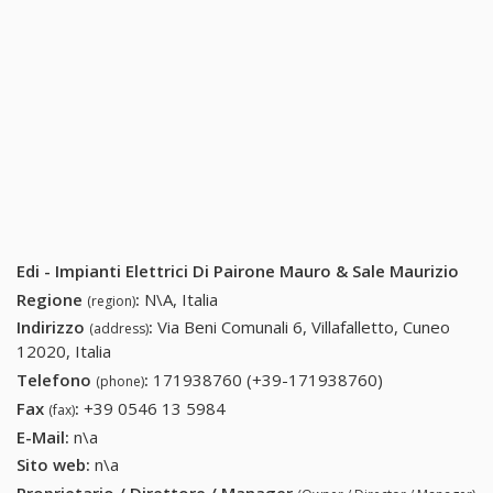
Edi - Impianti Elettrici Di Pairone Mauro & Sale Maurizio
Regione
:
N\A, Italia
(region)
Indirizzo
:
Via Beni Comunali 6, Villafalletto, Cuneo
(address)
12020, Italia
Telefono
:
171938760 (+39-171938760)
171938760
(phone)
(+39-
Fax
:
+39 0546 13 5984
+39 0546 13 5984
(fax)
171938760)
E-Mail:
n\a
Sito web:
n\a