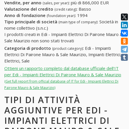
Vendite, per anno
:
più di 866,000 EUR
(sales, per year)
Valutazione del credito
:
Basso
(credit rating)
Anno di fondazione
:
1994
(foundation year)
Tipo principale di società
:
Società in
(main type of company)
nome collettivo (s.n.c.)
I prodotti creati in Edi - Impianti Elettrici Di Pairone Mauro &
Sale Maurizio non sono stati trovati
Categoria di prodotto
:
Edi - Impianti
(product category)
Elettrici Di Pairone Mauro & Sale Maurizio, Impianti Elettrici,
Elettrici, Sale
Ottieni un rapporto completo dal database ufficiale dell'IT
per Edi - Impianti Elettrici Di Pairone Mauro & Sale Maurizio
(Get full report from official database of IT for Edi - Impianti Elettrici Di
Pairone Mauro & Sale Maurizio)
TIPI DI ATTIVITÀ
AGGIUNTIVE PER EDI -
IMPIANTI ELETTRICI DI