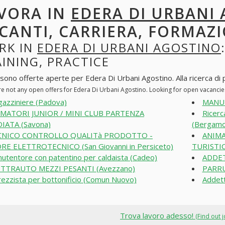
VORA IN
EDERA DI URBANI
CANTI, CARRIERA, FORMAZI
RK IN
EDERA DI URBANI AGOSTINO
INING, PRACTICE
 sono offerte aperte per Edera Di Urbani Agostino. Alla ricerca di po
re not any open offers for Edera Di Urbani Agostino. Looking for open vacanci
azziniere (Padova)
MANU
IMATORI JUNIOR / MINI CLUB PARTENZA
Ricerc
IATA (Savona)
(Bergamo
CNICO CONTROLLO QUALITà PRODOTTO -
ANIMA
RE ELETTROTECNICO (San Giovanni in Persiceto)
TURISTIC
utentore con patentino per caldaista (Cadeo)
ADDET
ETTRAUTO MEZZI PESANTI (Avezzano)
PARRU
rezzista per bottonificio (Comun Nuovo)
Addett
Trova lavoro adesso!
(Find out 