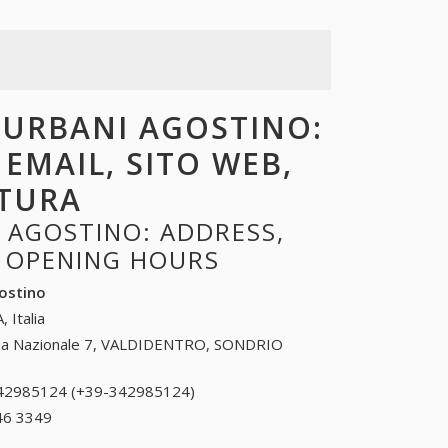
I URBANI AGOSTINO:
 EMAIL, SITO WEB,
RTURA
 AGOSTINO: ADDRESS,
, OPENING HOURS
gostino
, Italia
ia Nazionale 7, VALDIDENTRO, SONDRIO
42985124 (+39-342985124)
342985124 (+39-
342985124)
46 3349
+39 0375 46 3349