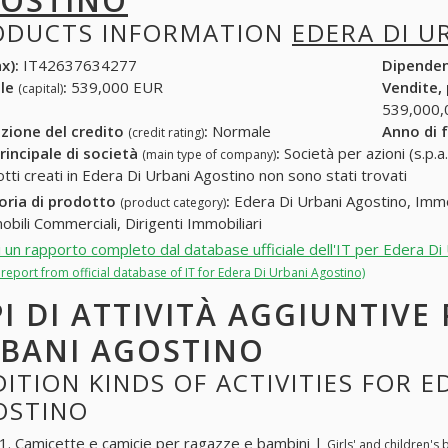
OSTINO
ODUCTS INFORMATION
EDERA DI U
x):
IT42637634277
Dipende
ale
:
539,000 EUR
Vendite,
(capital)
539,000,
zione del credito
:
Normale
Anno di 
(credit rating)
rincipale di società
:
Società per azioni (s.p.a.
(main type of company)
otti creati in Edera Di Urbani Agostino non sono stati trovati
oria di prodotto
:
Edera Di Urbani Agostino, Immob
(product category)
obili Commerciali, Dirigenti Immobiliari
i un rapporto completo dal database ufficiale dell'IT per Edera Di
l report from official database of IT for Edera Di Urbani Agostino)
PI DI ATTIVITÀ AGGIUNTIVE
BANI AGOSTINO
ITION KINDS OF ACTIVITIES FOR E
OSTINO
. Camicette e camicie per ragazze e bambini |
Girls' and children's 