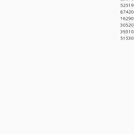
525199
874205
162901
30520
393101
51530