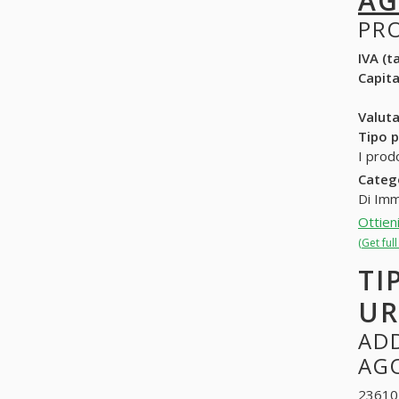
AG
PR
IVA (ta
Capit
Valuta
Tipo p
I prod
Categ
Di Imm
Ottien
(Get ful
TI
UR
ADD
AG
236101