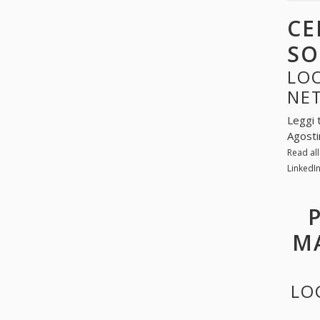
CE
SO
LOO
NE
Leggi 
Agosti
Read al
LinkedI
MA
LO