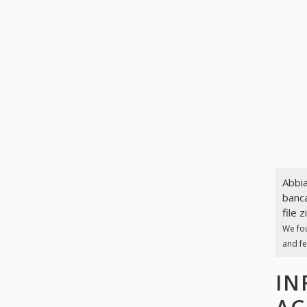
Abbia
banca
file z
We fo
and fe
IN