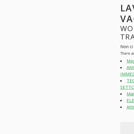
LA
VA
WO
TRA
Non ci
There a
Mag
AN
IMMED
TE
SETTO
Man
EL
Att