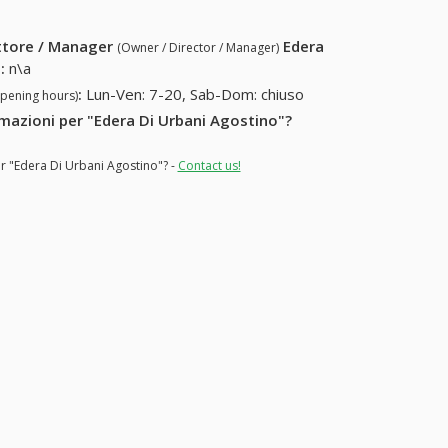
ettore / Manager
Edera
(Owner / Director / Manager)
o
:
n\a
:
Lun-Ven: 7-20, Sab-Dom: chiuso
opening hours)
ormazioni per "Edera Di Urbani Agostino"?
or "Edera Di Urbani Agostino"? -
Contact us!