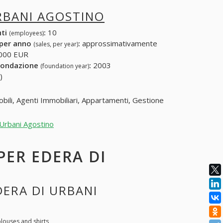
RBANI AGOSTINO
nti
:
10
(employees)
 per anno
:
approssimativamente
(sales, per year)
000 EUR
fondazione
:
2003
(foundation year)
)
ili, Agenti Immobiliari, Appartamenti, Gestione
 Urbani Agostino
 PER EDERA DI
DERA DI URBANI
blouses and shirts