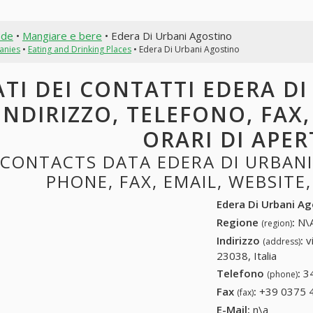
nde
•
Mangiare e bere
• Edera Di Urbani Agostino
anies
•
Eating and Drinking Places
• Edera Di Urbani Agostino
ATI DEI CONTATTI EDERA D
INDIRIZZO, TELEFONO, FAX,
ORARI DI APE
CONTACTS DATA EDERA DI URBANI
PHONE, FAX, EMAIL, WEBSITE
Edera Di Urbani A
Regione
:
N\A
(region)
Indirizzo
:
v
(address)
23038, Italia
Telefono
:
3
(phone)
Fax
:
+39 0375 
(fax)
E-Mail:
n\a