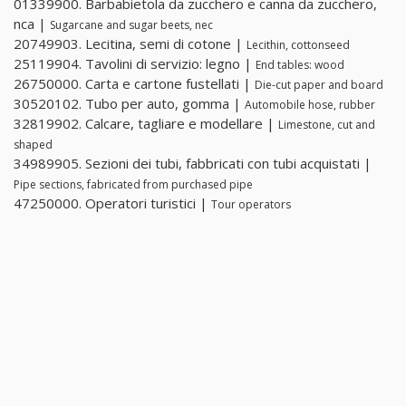
01339900. Barbabietola da zucchero e canna da zucchero,
nca |
Sugarcane and sugar beets, nec
20749903. Lecitina, semi di cotone |
Lecithin, cottonseed
25119904. Tavolini di servizio: legno |
End tables: wood
26750000. Carta e cartone fustellati |
Die-cut paper and board
30520102. Tubo per auto, gomma |
Automobile hose, rubber
32819902. Calcare, tagliare e modellare |
Limestone, cut and
shaped
34989905. Sezioni dei tubi, fabbricati con tubi acquistati |
Pipe sections, fabricated from purchased pipe
47250000. Operatori turistici |
Tour operators