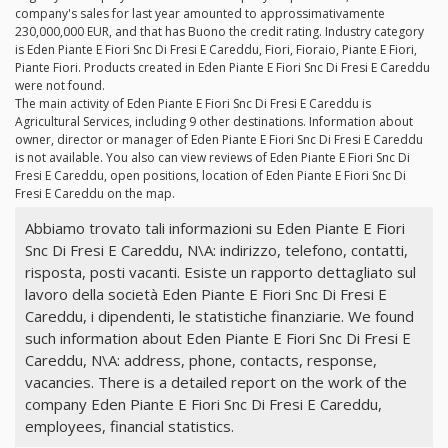
company's sales for last year amounted to approssimativamente
230,000,000 EUR, and that has Buono the credit rating. Industry category
is Eden Piante E Fiori Snc Di Fresi E Careddu, Fiori, Fioraio, Piante E Fiori,
Piante Fiori. Products created in Eden Piante E Fiori Snc Di Fresi E Careddu
were not found.
The main activity of Eden Piante E Fiori Snc Di Fresi E Careddu is
Agricultural Services, including 9 other destinations. Information about
owner, director or manager of Eden Piante E Fiori Snc Di Fresi E Careddu
is not available. You also can view reviews of Eden Piante E Fiori Snc Di
Fresi E Careddu, open positions, location of Eden Piante E Fiori Snc Di
Fresi E Careddu on the map.
Abbiamo trovato tali informazioni su Eden Piante E Fiori
Snc Di Fresi E Careddu, N\A: indirizzo, telefono, contatti,
risposta, posti vacanti. Esiste un rapporto dettagliato sul
lavoro della società Eden Piante E Fiori Snc Di Fresi E
Careddu, i dipendenti, le statistiche finanziarie. We found
such information about Eden Piante E Fiori Snc Di Fresi E
Careddu, N\A: address, phone, contacts, response,
vacancies. There is a detailed report on the work of the
company Eden Piante E Fiori Snc Di Fresi E Careddu,
employees, financial statistics.