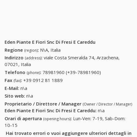
Eden Piante E Fiori Snc Di Fresi E Careddu
Regione
:
N\A, Italia
(region)
Indirizzo
:
viale Costa Smeralda 74, Arzachena,
(address)
07021, Italia
Telefono
:
78981960 (+39-78981960)
78981960 (+39-
(phone)
78981960)
Fax
:
+39 0912 81 1889
+39 0912 81 1889
(fax)
E-Mail:
n\a
Sito web:
n\a
Proprietario / Direttore / Manager
(Owner / Director / Manager)
Eden Piante E Fiori Snc Di Fresi E Careddu
:
n\a
Orari di apertura
:
Lun-Ven: 7-19, Sab-Dom:
(opening hours)
10-15
Hai trovato errori o vuoi aggiungere ulteriori dettagli in