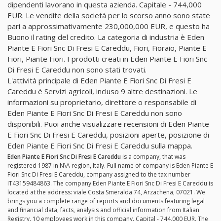
dipendenti lavorano in questa azienda. Capitale - 744,000
EUR. Le vendite della società per lo scorso anno sono state
pari a approssimativamente 230,000,000 EUR, e questo ha
Buono il rating del credito. La categoria di industria è Eden
Piante E Fiori Snc Di Fresi E Careddu, Fiori, Fioraio, Piante E
Fiori, Piante Fiori. I prodotti creati in Eden Piante E Fiori Snc
Di Fresi E Careddu non sono stati trovati.
L'attività principale di Eden Piante E Fiori Snc Di Fresi E
Careddu è Servizi agricoli, incluso 9 altre destinazioni. Le
informazioni su proprietario, direttore o responsabile di
Eden Piante E Fiori Snc Di Fresi E Careddu non sono
disponibili. Puoi anche visualizzare recensioni di Eden Piante
E Fiori Snc Di Fresi E Careddu, posizioni aperte, posizione di
Eden Piante E Fiori Snc Di Fresi E Careddu sulla mappa.
Eden Piante E Fiori Snc Di Fresi E Careddu
is a company, that was
registered 1987 in N\A region, Italy. Full name of company is Eden Piante E
Fiori Snc Di Fresi E Careddu, company assigned to the tax number
IT43159484863. The company Eden Piante E Fiori Snc Di Fresi E Careddu is
located at the address: viale Costa Smeralda 74, Arzachena, 07021. We
brings you a complete range of reports and documents featuring legal
and financial data, facts, analysis and official information from Italian
Registry. 10 employees work in this company. Capital - 744,000 EUR. The