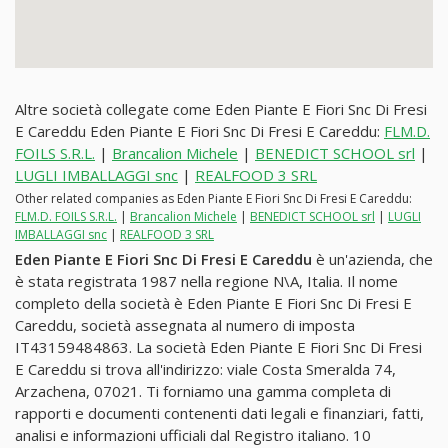
Altre società collegate come Eden Piante E Fiori Snc Di Fresi
E Careddu Eden Piante E Fiori Snc Di Fresi E Careddu:
FLM.D.
FOILS S.R.L.
|
Brancalion Michele
|
BENEDICT SCHOOL srl
|
LUGLI IMBALLAGGI snc
|
REALFOOD 3 SRL
Other related companies as Eden Piante E Fiori Snc Di Fresi E Careddu:
FLM.D. FOILS S.R.L.
|
Brancalion Michele
|
BENEDICT SCHOOL srl
|
LUGLI
IMBALLAGGI snc
|
REALFOOD 3 SRL
Eden Piante E Fiori Snc Di Fresi E Careddu
è un'azienda, che
è stata registrata 1987 nella regione N\A, Italia. Il nome
completo della società è Eden Piante E Fiori Snc Di Fresi E
Careddu, società assegnata al numero di imposta
IT43159484863. La società Eden Piante E Fiori Snc Di Fresi
E Careddu si trova all'indirizzo: viale Costa Smeralda 74,
Arzachena, 07021. Ti forniamo una gamma completa di
rapporti e documenti contenenti dati legali e finanziari, fatti,
analisi e informazioni ufficiali dal Registro italiano. 10