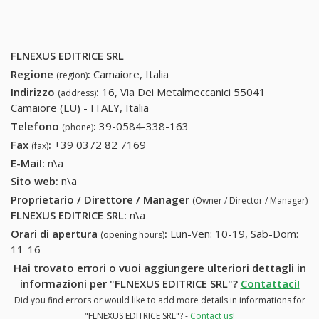
FLNEXUS EDITRICE SRL
Regione
:
Camaiore, Italia
(region)
Indirizzo
:
16, Via Dei Metalmeccanici 55041
(address)
Camaiore (LU) - ITALY, Italia
Telefono
:
39-0584-338-163
39-0584-338-163
(phone)
Fax
:
+39 0372 82 7169
+39 0372 82 7169
(fax)
E-Mail:
n\a
Sito web:
n\a
Proprietario / Direttore / Manager
(Owner / Director / Manager)
FLNEXUS EDITRICE SRL
:
n\a
Orari di apertura
:
Lun-Ven: 10-19, Sab-Dom:
(opening hours)
11-16
Hai trovato errori o vuoi aggiungere ulteriori dettagli in
informazioni per "FLNEXUS EDITRICE SRL"?
Contattaci!
Did you find errors or would like to add more details in informations for
"FLNEXUS EDITRICE SRL"? -
Contact us!