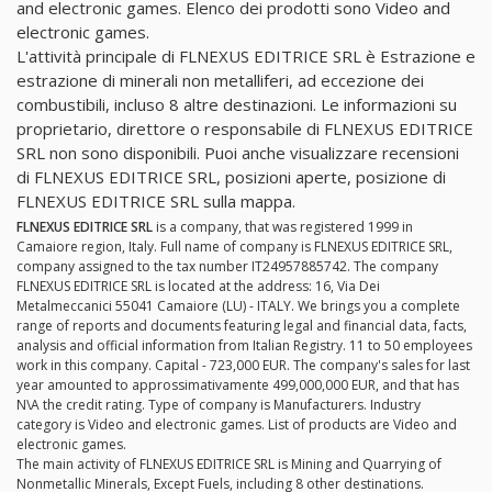
and electronic games. Elenco dei prodotti sono Video and
electronic games.
L'attività principale di FLNEXUS EDITRICE SRL è Estrazione e
estrazione di minerali non metalliferi, ad eccezione dei
combustibili, incluso 8 altre destinazioni. Le informazioni su
proprietario, direttore o responsabile di FLNEXUS EDITRICE
SRL non sono disponibili. Puoi anche visualizzare recensioni
di FLNEXUS EDITRICE SRL, posizioni aperte, posizione di
FLNEXUS EDITRICE SRL sulla mappa.
FLNEXUS EDITRICE SRL
is a company, that was registered 1999 in
Camaiore region, Italy. Full name of company is FLNEXUS EDITRICE SRL,
company assigned to the tax number IT24957885742. The company
FLNEXUS EDITRICE SRL is located at the address: 16, Via Dei
Metalmeccanici 55041 Camaiore (LU) - ITALY. We brings you a complete
range of reports and documents featuring legal and financial data, facts,
analysis and official information from Italian Registry. 11 to 50 employees
work in this company. Capital - 723,000 EUR. The company's sales for last
year amounted to approssimativamente 499,000,000 EUR, and that has
N\A the credit rating. Type of company is Manufacturers. Industry
category is Video and electronic games. List of products are Video and
electronic games.
The main activity of FLNEXUS EDITRICE SRL is Mining and Quarrying of
Nonmetallic Minerals, Except Fuels, including 8 other destinations.