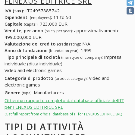
FLNEXUS EDITRICE SRL
IVA (tax):
IT24957885742
Dipendenti
:
11 to 50
(employees)
Capitale
:
723,000 EUR
(capital)
Vendite, per anno
:
approssimativamente
(sales, per year)
499,000,000 EUR
Valutazione del credito
:
N\A
(credit rating)
Anno di fondazione
:
1999
(foundation year)
Tipo principale di società
:
Impresa
(main type of company)
individuale (ditta individuale)
Video and electronic games
Categoria di prodotto
:
Video and
(product category)
electronic games
Genere
:
Manufacturers
(type)
Ottieni un rapporto completo dal database ufficiale dell'IT
per FLNEXUS EDITRICE SRL
(Get full report from official database of IT for FLNEXUS EDITRICE SRL)
TIPI DI ATTIVITÀ