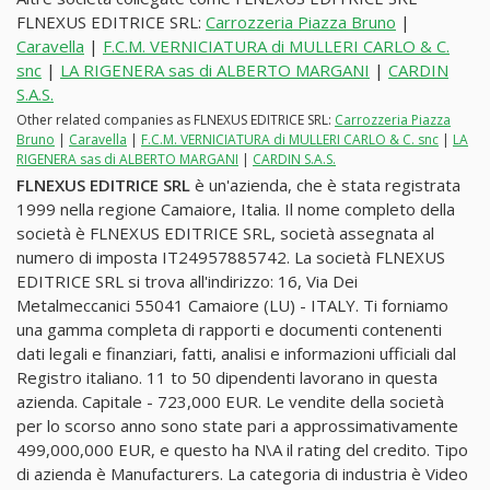
FLNEXUS EDITRICE SRL:
Carrozzeria Piazza Bruno
|
Caravella
|
F.C.M. VERNICIATURA di MULLERI CARLO & C.
snc
|
LA RIGENERA sas di ALBERTO MARGANI
|
CARDIN
S.A.S.
Other related companies as FLNEXUS EDITRICE SRL:
Carrozzeria Piazza
Bruno
|
Caravella
|
F.C.M. VERNICIATURA di MULLERI CARLO & C. snc
|
LA
RIGENERA sas di ALBERTO MARGANI
|
CARDIN S.A.S.
FLNEXUS EDITRICE SRL
è un'azienda, che è stata registrata
1999 nella regione Camaiore, Italia. Il nome completo della
società è FLNEXUS EDITRICE SRL, società assegnata al
numero di imposta IT24957885742. La società FLNEXUS
EDITRICE SRL si trova all'indirizzo: 16, Via Dei
Metalmeccanici 55041 Camaiore (LU) - ITALY. Ti forniamo
una gamma completa di rapporti e documenti contenenti
dati legali e finanziari, fatti, analisi e informazioni ufficiali dal
Registro italiano. 11 to 50 dipendenti lavorano in questa
azienda. Capitale - 723,000 EUR. Le vendite della società
per lo scorso anno sono state pari a approssimativamente
499,000,000 EUR, e questo ha N\A il rating del credito. Tipo
di azienda è Manufacturers. La categoria di industria è Video