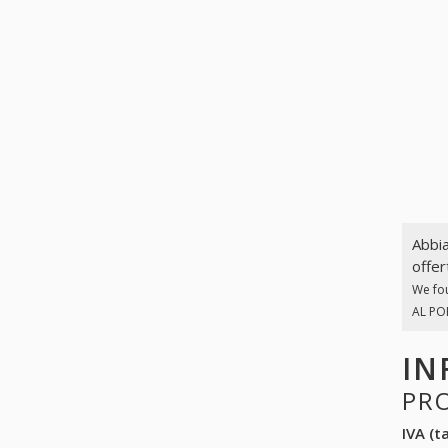
Abbia
offer
We fo
AL POR
IN
PR
IVA (ta