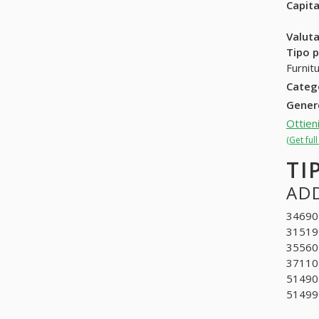
Capit
Valuta
Tipo p
Furnit
Categ
Gene
Ottien
(Get ful
TI
ADD
346904
315199
355601
371101
514901
514999