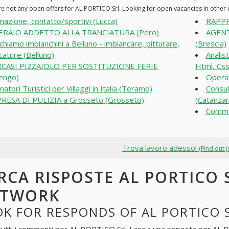
re not any open offers for AL PORTICO Srl. Looking for open vacancies in othe
mazione, contatto/sportivi (Lucca)
RAPPR
ERAIO ADDETTO ALLA TRANCIATURA (Pero)
AGENT
chiamo imbianchini a Belluno - imbiancare, pitturare,
(Brescia)
cature (Belluno)
Analis
RCASI PIZZAIOLO PER SOSTITUZIONE FERIE
Html, Css
engo)
Operat
matori Turistici per Villaggi in Italia (Teramo)
Consul
RESA DI PULIZIA a Grosseto (Grosseto)
(Catanzar
Comme
Trova lavoro adesso!
(Find out 
RCA RISPOSTE AL PORTICO 
ETWORK
K FOR RESPONDS OF AL PORTICO 
tutti i commenti per
AL PORTICO Srl
. Lascia una risposta per
AL P