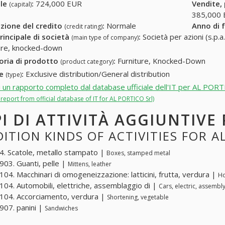
ale
:
724,000 EUR
Vendite,
(capital)
385,000
zione del credito
:
Normale
Anno di 
(credit rating)
rincipale di società
:
Società per azioni (s.p.a.
(main type of company)
ure, knocked-down
oria di prodotto
:
Furniture, Knocked-Down
(product category)
re
:
Exclusive distribution/General distribution
(type)
i un rapporto completo dal database ufficiale dell'IT per AL PORT
l report from official database of IT for AL PORTICO Srl)
PI DI ATTIVITÀ AGGIUNTIVE
ITION KINDS OF ACTIVITIES FOR A
. Scatole, metallo stampato |
Boxes, stamped metal
03. Guanti, pelle |
Mittens, leather
04. Macchinari di omogeneizzazione: latticini, frutta, verdura |
Ho
04. Automobili, elettriche, assemblaggio di |
Cars, electric, assembly
04. Accorciamento, verdura |
Shortening, vegetable
07. panini |
Sandwiches