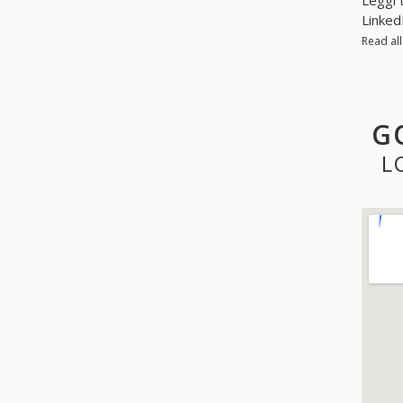
Linked
Read al
G
L