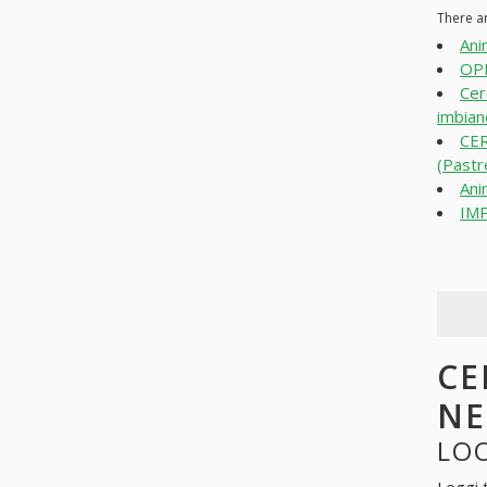
There a
Ani
OP
Cer
imbian
CE
(Pastr
Ani
IMP
CE
N
LOO
Leggi 