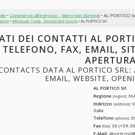
nde
•
Commercio all'ingrosso - Merci non durevoli
• AL PORTICO Sr
anies
•
Wholesale Trade - Nondurable Goods
• AL PORTICO Srl
ATI DEI CONTATTI AL PORTI
TELEFONO, FAX, EMAIL, SI
APERTUR
CONTACTS DATA AL PORTICO SRL: 
EMAIL, WEBSITE, OPE
AL PORTICO Srl
Regione
:
N\A
(region)
Indirizzo
:
V
(address)
Italia
Telefono
:
3
(phone)
Fax
:
36 (+39-36
(fax)
E-Mail:
alporticosrl@