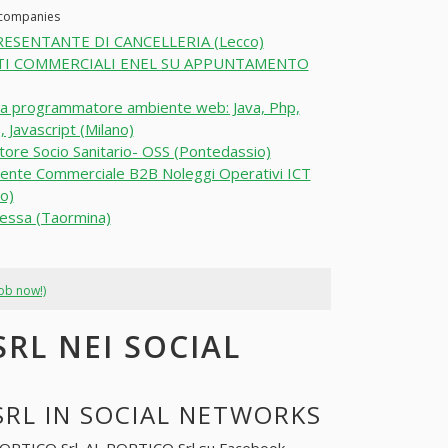
r companies
ESENTANTE DI CANCELLERIA (Lecco)
I COMMERCIALI ENEL SU APPUNTAMENTO
ta programmatore ambiente web: Java, Php,
, Javascript (Milano)
ore Socio Sanitario- OSS (Pontedassio)
ente Commerciale B2B Noleggi Operativi ICT
o)
ssa (Taormina)
job now!)
SRL NEI SOCIAL
SRL IN SOCIAL NETWORKS
ORTICO Srl
. AL PORTICO Srl su Facebook,