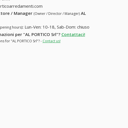
rticoarredamenti.com
ettore / Manager
AL
(Owner / Director / Manager)
:
Lun-Ven: 10-18, Sab-Dom: chiuso
opening hours)
rmazioni per "AL PORTICO Srl"?
Contattaci!
ons for "AL PORTICO Srl"? -
Contact us!