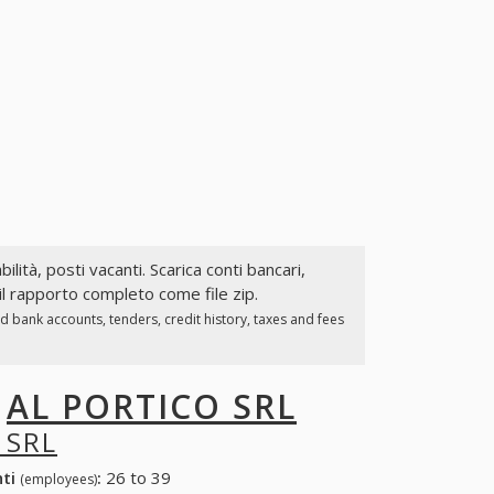
ilità, posti vacanti. Scarica conti bancari,
il rapporto completo come file zip.
d bank accounts, tenders, credit history, taxes and fees
I
AL PORTICO SRL
 SRL
nti
:
26 to 39
(employees)