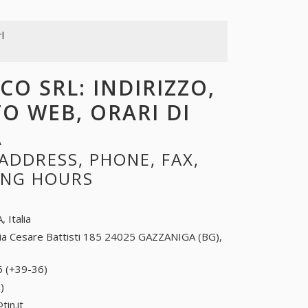
l
CO SRL: INDIRIZZO,
TO WEB, ORARI DI
A
ADDRESS, PHONE, FAX,
NING HOURS
, Italia
ia Cesare Battisti 185 24025 GAZZANIGA (BG),
6 (+39-36)
36 (+39-36)
)
36 (+39-36)
tin.it