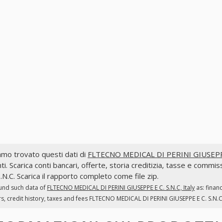
mo trovato questi dati di
FLTECNO MEDICAL DI PERINI GIUSEPPE E
ti. Scarica conti bancari, offerte, storia creditizia, tasse e 
S.N.C. Scarica il rapporto completo come file zip.
und such data of
FLTECNO MEDICAL DI PERINI GIUSEPPE E C. S.N.C, Italy
as: finan
s, credit history, taxes and fees FLTECNO MEDICAL DI PERINI GIUSEPPE E C. S.N.C.