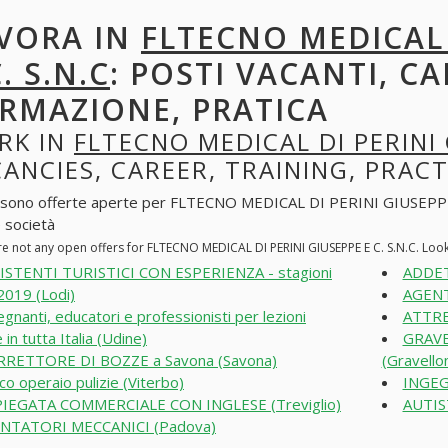
VORA IN
FLTECNO MEDICAL 
C. S.N.C
: POSTI VACANTI, CA
RMAZIONE, PRATICA
RK IN
FLTECNO MEDICAL DI PERINI 
ANCIES, CAREER, TRAINING, PRACT
 sono offerte aperte per FLTECNO MEDICAL DI PERINI GIUSEPPE E C.
e società
re not any open offers for FLTECNO MEDICAL DI PERINI GIUSEPPE E C. S.N.C. Loo
ISTENTI TURISTICI CON ESPERIENZA - stagioni
ADDET
019 (Lodi)
AGENT
egnanti, educatori e professionisti per lezioni
ATTRE
 in tutta Italia (Udine)
GRAVE
RETTORE DI BOZZE a Savona (Savona)
(Gravello
co operaio pulizie (Viterbo)
INGEG
IEGATA COMMERCIALE CON INGLESE (Treviglio)
AUTIS
NTATORI MECCANICI (Padova)