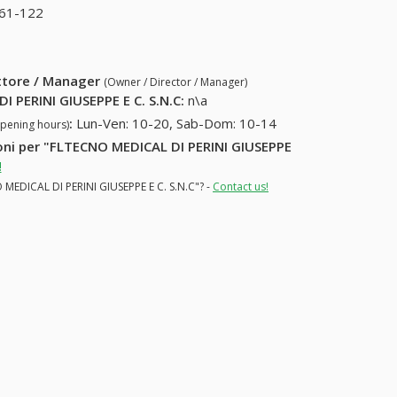
61-122
39-0458-961-122
ettore / Manager
(Owner / Director / Manager)
 PERINI GIUSEPPE E C. S.N.C
:
n\a
:
Lun-Ven: 10-20, Sab-Dom: 10-14
opening hours)
zioni per "FLTECNO MEDICAL DI PERINI GIUSEPPE
!
O MEDICAL DI PERINI GIUSEPPE E C. S.N.C"? -
Contact us!