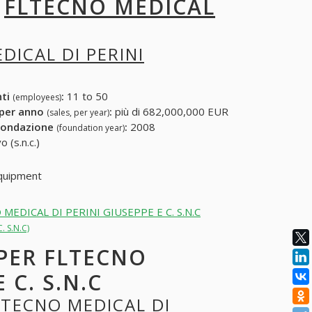
I
FLTECNO MEDICAL
DICAL DI PERINI
nti
:
11 to 50
(employees)
 per anno
:
più di 682,000,000 EUR
(sales, per year)
fondazione
:
2008
(foundation year)
 (s.n.c.)
equipment
CNO MEDICAL DI PERINI GIUSEPPE E C. S.N.C
. S.N.C)
 PER FLTECNO
 C. S.N.C
LTECNO MEDICAL DI