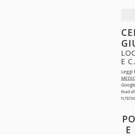
CE
GI
LOO
E C
Leggi 
MEDICA
Googl
Read al
FLTECNO
PO
E