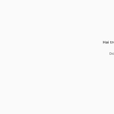
Hai t
Did