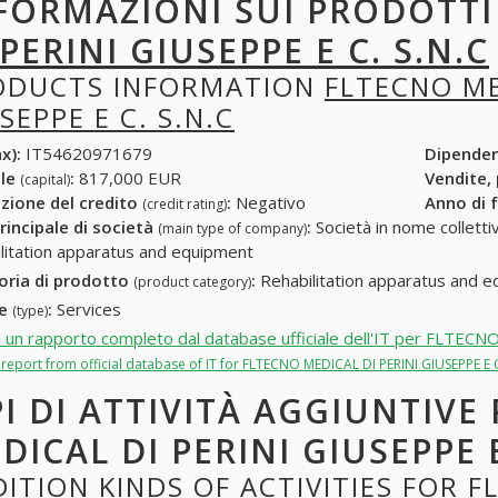
FORMAZIONI SUI PRODOTT
 PERINI GIUSEPPE E C. S.N.C
ODUCTS INFORMATION
FLTECNO ME
SEPPE E C. S.N.C
x):
IT54620971679
Dipende
ale
:
817,000 EUR
Vendite,
(capital)
zione del credito
:
Negativo
Anno di 
(credit rating)
rincipale di società
:
Società in nome collettivo
(main type of company)
litation apparatus and equipment
oria di prodotto
:
Rehabilitation apparatus and 
(product category)
re
:
Services
(type)
i un rapporto completo dal database ufficiale dell'IT per FLTE
l report from official database of IT for FLTECNO MEDICAL DI PERINI GIUSEPPE E C
PI DI ATTIVITÀ AGGIUNTIVE
DICAL DI PERINI GIUSEPPE E
ITION KINDS OF ACTIVITIES FOR F