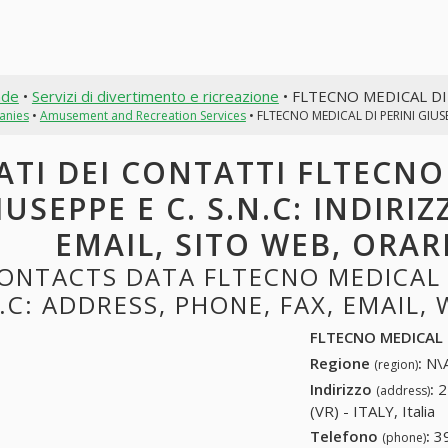
nde
•
Servizi di divertimento e ricreazione
• FLTECNO MEDICAL DI 
anies
•
Amusement and Recreation Services
• FLTECNO MEDICAL DI PERINI GIUSE
ATI DEI CONTATTI FLTECNO
IUSEPPE E C. S.N.C: INDIRI
EMAIL, SITO WEB, ORAR
ONTACTS DATA FLTECNO MEDICAL DI
.C: ADDRESS, PHONE, FAX, EMAIL,
FLTECNO MEDICAL DI
Regione
:
N\A
(region)
Indirizzo
:
2
(address)
(VR) - ITALY, Italia
Telefono
:
3
(phone)