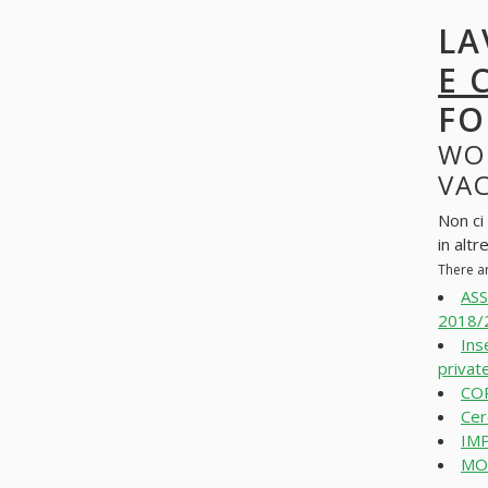
LA
E 
FO
WO
VAC
Non ci
in altr
There a
ASS
2018/2
Ins
private
COR
Cer
IMP
MO