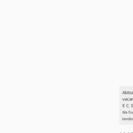
Abbia
vacan
E C. 
We fo
tender