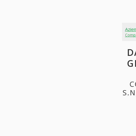
Azie
Comp
D
G
C
S.N