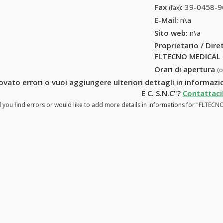
Fax
:
39-0458-9
(fax)
E-Mail:
n\a
Sito web:
n\a
Proprietario / Dir
FLTECNO MEDICAL DI
Orari di apertura
(
rovato errori o vuoi aggiungere ulteriori dettagli in informa
E C. S.N.C"?
Contattaci
 you find errors or would like to add more details in informations for "FLTECN