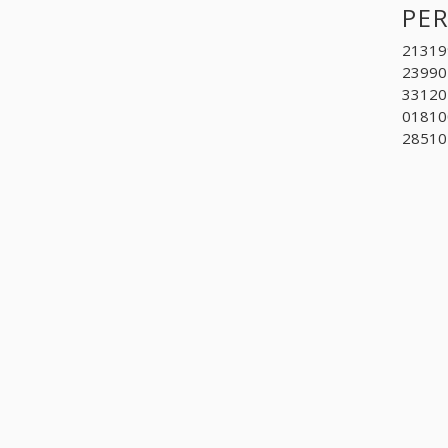
PER
213199
239904
331204
018100
285101