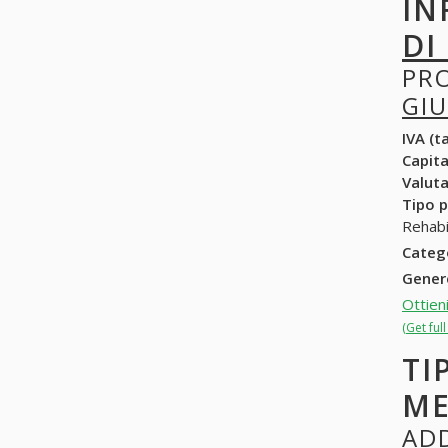
IN
DI
PR
GIU
IVA (ta
Capit
Valuta
Tipo p
Rehabi
Categ
Gene
Ottien
(Get ful
TI
ME
ADD