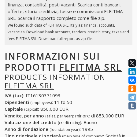
finanza, contabilità, posti vacanti. Scarica conti bancari,
offerte, storia creditizia, tasse e commissioni FLFITMA
SRL. Scarica il rapporto completo come file zip.
We found such data of
FLFITMA SRL, Italy
as: finance, accounts,
vacancies. Download bank accounts, tenders, credit history, taxes and
fees FLFITMA SRL. Download full report as zip-file.
INFORMAZIONI SUI
PRODOTTI
FLFITMA SRL
PRODUCTS INFORMATION
FLFITMA SRL
IVA (tax):
IT16130371093
Dipendenti
:
11 to 50
(employees)
Capitale
:
850,000 EUR
(capital)
Vendite, per anno
:
minore di 853,000 EUR
(sales, per year)
Valutazione del credito
:
Buono
(credit rating)
Anno di fondazione
:
1995
(foundation year)
Tipo principale di società
:
Società in
(main type of company)