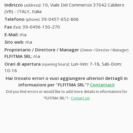
Indirizzo
:
10, Viale Del Commercio 37042 Caldiero
(address)
(VR) - ITALY, Italia
Telefono
:
39-0457-652-866
39-0457-652-866
(phone)
Fax
:
39-0456-150-270
39-0456-150-270
(fax)
E-Mail:
n\a
Sito web:
n\a
Proprietario / Direttore / Manager
(Owner / Director / Manager)
FLFITMA SRL
:
n\a
Orari di apertura
:
Lun-Ven: 7-18, Sab-Dom:
(opening hours)
10-16
Hai trovato errori o vuoi aggiungere ulteriori dettagli in
informazioni per "FLFITMA SRL"?
Contattaci!
Did you find errors or would like to add more details in informations for
"FLFITMA SRL"? -
Contact us!