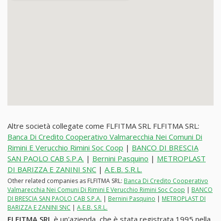
Altre società collegate come FLFITMA SRL FLFITMA SRL:
Banca Di Credito Cooperativo Valmarecchia Nei Comuni Di
Rimini E Verucchio Rimini Soc Coop
|
BANCO DI BRESCIA
SAN PAOLO CAB S.P.A.
|
Bernini Pasquino
|
METROPLAST
DI BARIZZA E ZANINI SNC
|
A.E.B. S.R.L.
Other related companies as FLFITMA SRL:
Banca Di Credito Cooperativo
Valmarecchia Nei Comuni Di Rimini E Verucchio Rimini Soc Coop
|
BANCO
DI BRESCIA SAN PAOLO CAB S.P.A.
|
Bernini Pasquino
|
METROPLAST DI
BARIZZA E ZANINI SNC
|
A.E.B. S.R.L.
FLFITMA SRL
è un'azienda, che è stata registrata 1995 nella