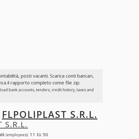
ntabilità, posti vacanti. Scarica conti bancari,
ica il rapporto completo come file zip.
load bank accounts, tenders, credit history, taxes and
I
FLPOLIPLAST S.R.L.
 S.R.L.
nti
:
11 to 50
(employees)