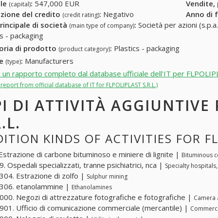
ale
:
547,000 EUR
Vendite,
(capital)
zione del credito
:
Negativo
Anno di 
(credit rating)
rincipale di società
:
Società per azioni (s.p.a.
(main type of company)
cs - packaging
oria di prodotto
:
Plastics - packaging
(product category)
re
:
Manufacturers
(type)
i un rapporto completo dal database ufficiale dell'IT per FLPOLIP
l report from official database of IT for FLPOLIPLAST S.R.L.)
PI DI ATTIVITÀ AGGIUNTIVE
.L.
ITION KINDS OF ACTIVITIES FOR FL
Estrazione di carbone bituminoso e miniere di lignite |
Bituminous co
. Ospedali specializzati, tranne psichiatrici, nca |
Specialty hospitals,
04. Estrazione di zolfo |
Sulphur mining
306. etanolammine |
Ethanolamines
00. Negozi di attrezzature fotografiche e fotografiche |
Camera a
01. Ufficio di comunicazione commerciale (mercantile) |
Commercia