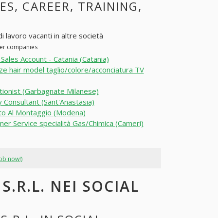
ES, CAREER, TRAINING,
i lavoro vacanti in altre società
ther companies
l Sales Account - Catania (Catania)
e hair model taglio/colore/acconciatura TV
ionist (Garbagnate Milanese)
 Consultant (Sant'Anastasia)
to Al Montaggio (Modena)
er Service specialità Gas/Chimica (Cameri)
job now!)
S.R.L. NEI SOCIAL