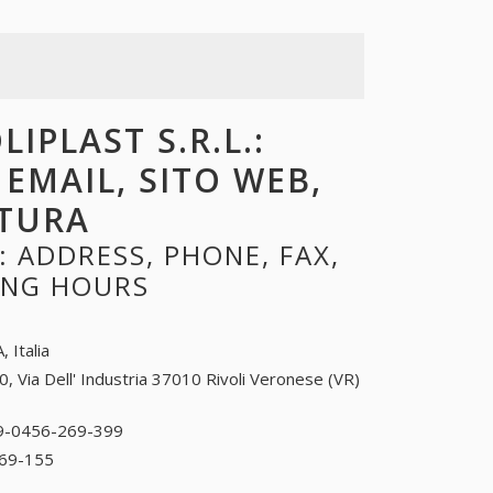
IPLAST S.R.L.:
 EMAIL, SITO WEB,
RTURA
: ADDRESS, PHONE, FAX,
NING HOURS
, Italia
0, Via Dell' Industria 37010 Rivoli Veronese (VR)
9-0456-269-399
39-0456-269-399
69-155
39-0456-269-155