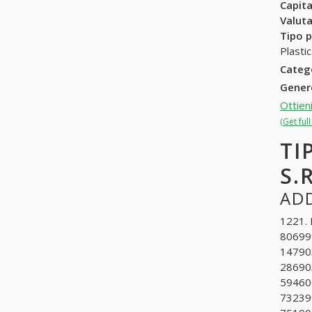
Capit
Valuta
Tipo p
Plasti
Categ
Gene
Ottien
(Get ful
TI
S.R
ADD
1221. 
806999
147903
28690
594600
732399