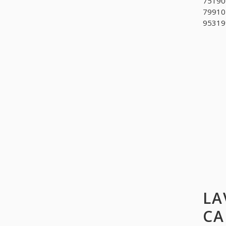
751900
799101
953199
LA
CA