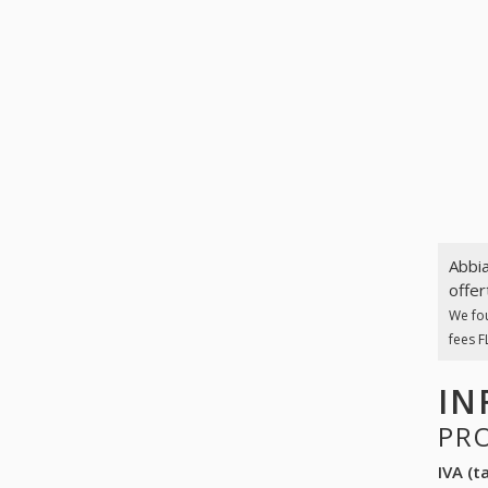
Abbia
offer
We fo
fees F
IN
PR
IVA (ta