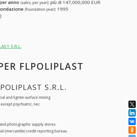
 per anno
:
più di 147,000,000 EUR
(sales, per year)
fondazione
:
1995
(foundation year)
)
LAST S.R.L.
 PER FLPOLIPLAST
POLIPLAST S.R.L.
al and lignite-surface mining
 except psychiatric, nec
nd photographic supply stores
l (mercantile) credit reporting bureau