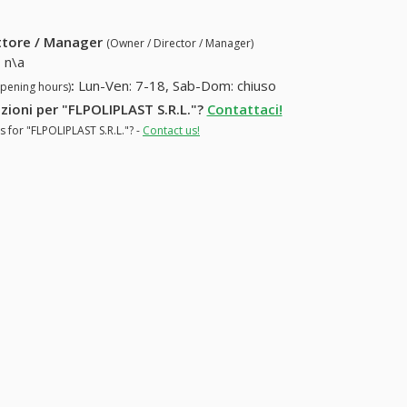
ettore / Manager
(Owner / Director / Manager)
:
n\a
:
Lun-Ven: 7-18, Sab-Dom: chiuso
opening hours)
azioni per "FLPOLIPLAST S.R.L."?
Contattaci!
s for "FLPOLIPLAST S.R.L."? -
Contact us!