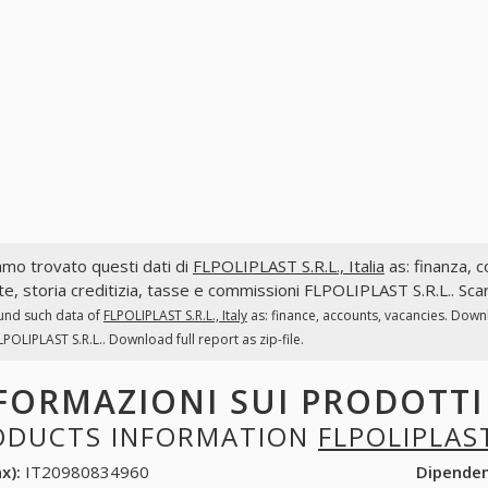
mo trovato questi dati di
FLPOLIPLAST S.R.L., Italia
as: finanza, co
te, storia creditizia, tasse e commissioni FLPOLIPLAST S.R.L.. Scar
und such data of
FLPOLIPLAST S.R.L., Italy
as: finance, accounts, vacancies. Down
LPOLIPLAST S.R.L.. Download full report as zip-file.
FORMAZIONI SUI PRODOTT
ODUCTS INFORMATION
FLPOLIPLAST
x):
IT20980834960
Dipende