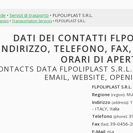
nde
•
Servizi di trasporto
• FLPOLIPLAST S.R.L.
anies
•
Transportation Services
• FLPOLIPLAST S.R.L.
DATI DEI CONTATTI FLPOL
INDIRIZZO, TELEFONO, FAX,
ORARI DI APE
ONTACTS DATA FLPOLIPLAST S.R.L.
EMAIL, WEBSITE, OPE
FLPOLIPLAST S.R.L.
Regione
:
N\A
(region)
Indirizzo
:
1
(address)
- ITALY, Italia
Telefono
:
3
(phone)
Fax
:
39-0456-2
(fax)
E-Mail:
n\a