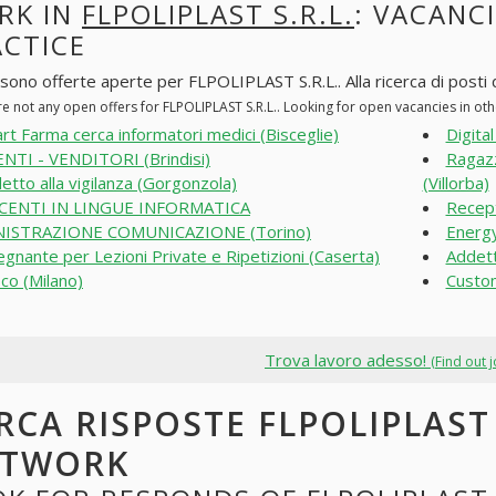
RK IN
FLPOLIPLAST S.R.L.
: VACANCI
ACTICE
 sono offerte aperte per FLPOLIPLAST S.R.L.. Alla ricerca di posti d
re not any open offers for FLPOLIPLAST S.R.L.. Looking for open vacancies in o
art Farma cerca informatori medici (Bisceglie)
Digita
NTI - VENDITORI (Brindisi)
Ragazz
etto alla vigilanza (Gorgonzola)
(Villorba)
CENTI IN LINGUE INFORMATICA
Recept
ISTRAZIONE COMUNICAZIONE (Torino)
Energy
egnante per Lezioni Private e Ripetizioni (Caserta)
Addet
co (Milano)
Custom
Trova lavoro adesso!
(Find out 
RCA RISPOSTE FLPOLIPLAST 
ETWORK