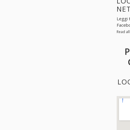
LOO
NE
Leggi 
Facebo
Read al
P
LO