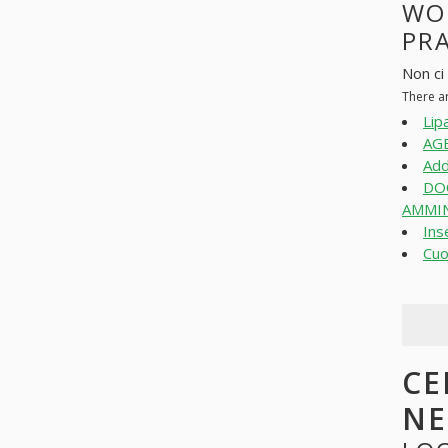
WO
PR
Non ci
There a
Lip
AGE
Add
DO
AMMIN
Ins
Cuo
CE
N