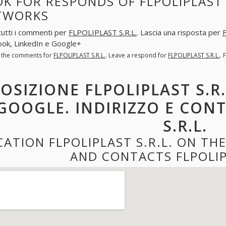
K FOR RESPONDS OF FLPOLIPLAST S
TWORKS
tutti i commenti per
FLPOLIPLAST S.R.L.
. Lascia una risposta per
ok, LinkedIn e Google+
l the comments for
FLPOLIPLAST S.R.L.
. Leave a respond for
FLPOLIPLAST S.R.L.
. 
OSIZIONE FLPOLIPLAST S.R.
GOOGLE. INDIRIZZO E CONT
S.R.L.
CATION FLPOLIPLAST S.R.L. ON T
AND CONTACTS FLPOLIPL