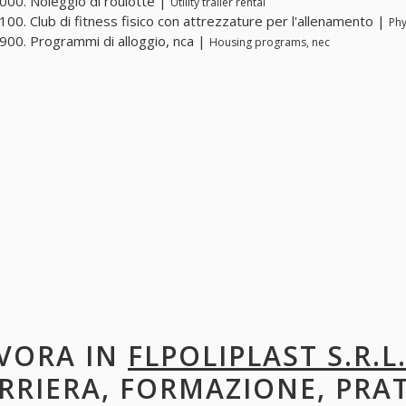
00. Noleggio di roulotte |
Utility trailer rental
00. Club di fitness fisico con attrezzature per l'allenamento |
Phy
00. Programmi di alloggio, nca |
Housing programs, nec
VORA IN
FLPOLIPLAST S.R.L
RRIERA, FORMAZIONE, PRA